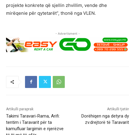
projekte konkrete që sjellin zhvillim, vende dhe
mirëqenie për qytetarët”, thonë nga VLEN.
- Advertisment -
Artikulli paraprak
Artikulli tjetër
Takimi Taravari-Rama, Arifi:
Dorëhiqen nga detyra dy
tentim i Taravarit për ta
zv.drejtorë të Taravarit
kamufluar largimin e njerëzve
të tij më të afër