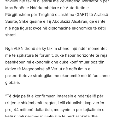
zhvilloi një takim bilateral me Zëvendësguvernatorin për
Marrëdhënie Ndërkombëtare në Autoritetin e
Përgjithshëm për Tregtinë e Jashtme (GAFT) të Arabisë
Sauite, Shkëlqesinë e Tij Abdulaziz Alsakran, që është
një nga figurat kyçe në diplomacinë ekonomike të këtij
shteti.
Nga VLEN thonë se ky takim shënoi një ndër momentet
më të spikatura të forumit, duke hapur horizonte të reja
bashkëpunimi ekonomik dhe duke konfirmuar pozitën
aktive të Maqedonisë së Veriut në ndërtimin e
partneriteteve strategjike me ekonomitë më të fuqishme
globale.
“Të dyja palët e konfirmuan interesin e ndërsjellë për
rritjen e shkëmbimit tregtar, i cili aktualisht kap vlerën
prej 44 milionë dollarësh, me synimin për tejkalimin e
këtij niveli përmes iniciativave të përbashkëta dhe