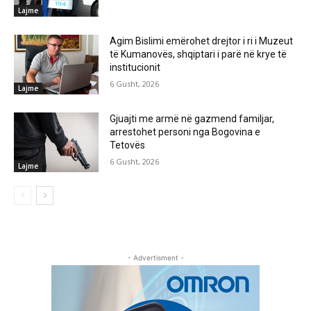
Lajme
Agim Bislimi emërohet drejtor i ri i Muzeut
të Kumanovës, shqiptari i parë në krye të
institucionit
6 Gusht, 2026
Lajme
Gjuajti me armë në gazmend familjar,
arrestohet personi nga Bogovina e
Tetovës
6 Gusht, 2026
Lajme
- Advertisment -