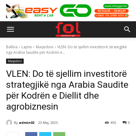
Ballina
Lajme
Maqedoni
VLEN: Do të sjellim investitorë strategjikë
nga Arabia Saudite për Kodrën e...
Maqedoni
VLEN: Do të sjellim investitorë
strategjikë nga Arabia Saudite
për Kodrën e Diellit dhe
agrobiznesin
By
admin02
23 Maj, 2025
455
0