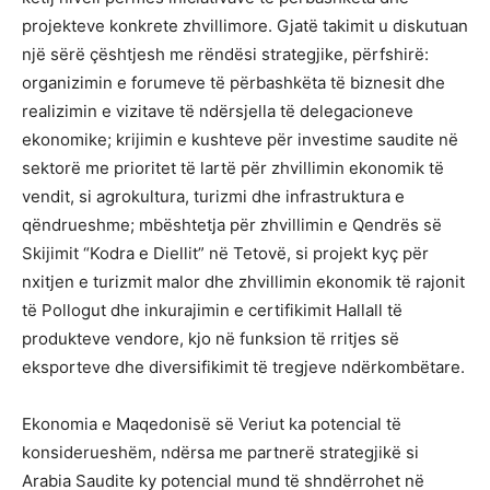
projekteve konkrete zhvillimore. Gjatë takimit u diskutuan
një sërë çështjesh me rëndësi strategjike, përfshirë:
organizimin e forumeve të përbashkëta të biznesit dhe
realizimin e vizitave të ndërsjella të delegacioneve
ekonomike; krijimin e kushteve për investime saudite në
sektorë me prioritet të lartë për zhvillimin ekonomik të
vendit, si agrokultura, turizmi dhe infrastruktura e
qëndrueshme; mbështetja për zhvillimin e Qendrës së
Skijimit “Kodra e Diellit” në Tetovë, si projekt kyç për
nxitjen e turizmit malor dhe zhvillimin ekonomik të rajonit
të Pollogut dhe inkurajimin e certifikimit Hallall të
produkteve vendore, kjo në funksion të rritjes së
eksporteve dhe diversifikimit të tregjeve ndërkombëtare.
Ekonomia e Maqedonisë së Veriut ka potencial të
konsiderueshëm, ndërsa me partnerë strategjikë si
Arabia Saudite ky potencial mund të shndërrohet në