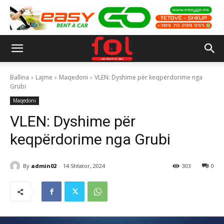
Ballina
Lajme
Maqedoni
VLEN: Dyshime për keqpërdorime nga
Grubi
Maqedoni
VLEN: Dyshime për
keqpërdorime nga Grubi
By
admin02
14 Shtator, 2024
303
0