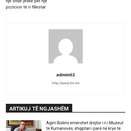
një sfidë jetike për një
pozicion të ri fillestar
admin02
http://www.fol.mk
ARTIKUJ TË NGJASHËM
Agim Bislimi emërohet drejtor i ri i Muzeut
të Kumanovës, shqiptari i parë në krye të