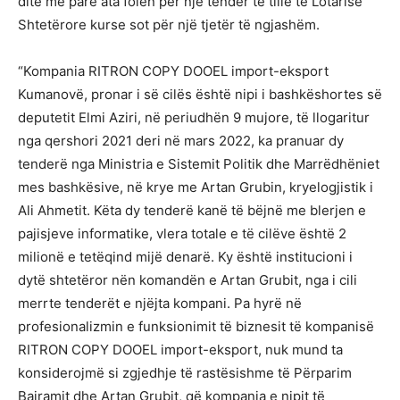
ditë më parë ata folën për një tender të tillë të Lotarisë
Shtetërore kurse sot për një tjetër të ngjashëm.
“Kompania RITRON COPY DOOEL import-eksport
Kumanovë, pronar i së cilës është nipi i bashkëshortes së
deputetit Elmi Aziri, në periudhën 9 mujore, të llogaritur
nga qershori 2021 deri në mars 2022, ka pranuar dy
tenderë nga Ministria e Sistemit Politik dhe Marrëdhëniet
mes bashkësive, në krye me Artan Grubin, kryelogjistik i
Ali Ahmetit. Këta dy tenderë kanë të bëjnë me blerjen e
pajisjeve informatike, vlera totale e të cilëve është 2
milionë e tetëqind mijë denarë. Ky është institucioni i
dytë shtetëror nën komandën e Artan Grubit, nga i cili
merrte tenderët e njëjta kompani. Pa hyrë në
profesionalizmin e funksionimit të biznesit të kompanisë
RITRON COPY DOOEL import-eksport, nuk mund ta
konsiderojmë si zgjedhje të rastësishme të Përparim
Bajramit dhe Artan Grubit, që kompania e nipit të