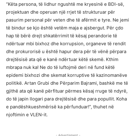
“Këta persona, të lidhur ngushtë me kryesinë e BDI-së,
projektuan dhe operuan një rrjet të strukturuar për
pasurim personal për veten dhe të afërmit e tyre. Ne jemi
të bindur se kjo është vetëm maja e ajsbergut. Për çdo
hap të bërë drejt shkatërrimit të kësaj perandorie të
ndërtuar mbi bixhoz dhe korrupsion, organeve të rendit
dhe prokurorisë u është hapur dera për të vënë përpara
drejtësisë ata që e kanë ndërtuar këtë skemë. Kthim
mbrapa nuk ka! Ne do të luftojmë deri në fund këtë
epidemi bixhozi dhe skemat korruptive të kazinomanëve
politikë. Artan Grubi dhe Përparim Bajrami, bashkë me të
gjithë ata që kanë përfituar përmes kësaj rruge të ndyrë,
do të japin llogari para drejtësisë dhe para popullit. Koha
e pandëshkueshmërisë ka përfunduar!”, thuhet në
njoftimin e VLEN-it.
- Advertisment -