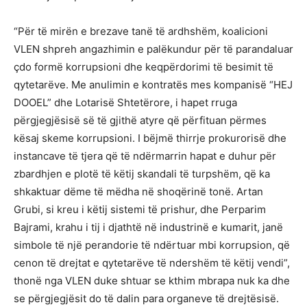
“Për të mirën e brezave tanë të ardhshëm, koalicioni
VLEN shpreh angazhimin e palëkundur për të parandaluar
çdo formë korrupsioni dhe keqpërdorimi të besimit të
qytetarëve. Me anulimin e kontratës mes kompanisë “HEJ
DOOEL” dhe Lotarisë Shtetërore, i hapet rruga
përgjegjësisë së të gjithë atyre që përfituan përmes
kësaj skeme korrupsioni. I bëjmë thirrje prokurorisë dhe
instancave të tjera që të ndërmarrin hapat e duhur për
zbardhjen e plotë të këtij skandali të turpshëm, që ka
shkaktuar dëme të mëdha në shoqërinë tonë. Artan
Grubi, si kreu i këtij sistemi të prishur, dhe Perparim
Bajrami, krahu i tij i djathtë në industrinë e kumarit, janë
simbole të një perandorie të ndërtuar mbi korrupsion, që
cenon të drejtat e qytetarëve të ndershëm të këtij vendi”,
thonë nga VLEN duke shtuar se kthim mbrapa nuk ka dhe
se përgjegjësit do të dalin para organeve të drejtësisë.