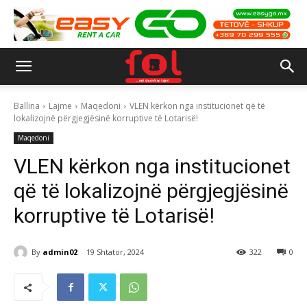
Ballina
Lajme
Maqedoni
VLEN kërkon nga institucionet që të
lokalizojnë përgjegjësinë korruptive të Lotarisë!
Maqedoni
VLEN kërkon nga institucionet
që të lokalizojnë përgjegjësinë
korruptive të Lotarisë!
By
admin02
19 Shtator, 2024
322
0