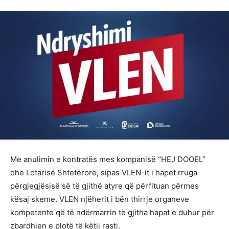
Me anulimin e kontratës mes kompanisë “HEJ DOOEL”
dhe Lotarisë Shtetërore, sipas VLEN-it i hapet rruga
përgjegjësisë së të gjithë atyre që përfituan përmes
kësaj skeme. VLEN njëherit i bën thirrje organeve
kompetente që të ndërmarrin të gjitha hapat e duhur për
zbardhjen e plotë të këtij rasti.