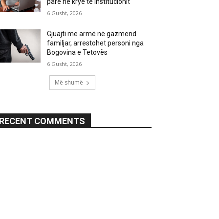
parë në krye të institucionit
6 Gusht, 2026
Gjuajti me armë në gazmend
familjar, arrestohet personi nga
Bogovina e Tetovës
6 Gusht, 2026
Më shumë
RECENT COMMENTS