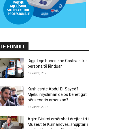
TË FUNDIT
Digjet një banesë në Gostivar, tre
persona të lënduar
6 Gusht, 2026
Kush është Abdul El-Sayed?
Mjeku mysliman që po bëhet gati
për senatin amerikan?
6 Gusht, 2026
Agim Bislimi emërohet drejtor i ri i
Muzeut të Kumanovës, shqiptari i