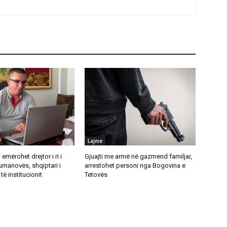
Lajme
emërohet drejtor i ri i
Gjuajti me armë në gazmend familjar,
umanovës, shqiptari i
arrestohet personi nga Bogovina e
të institucionit
Tetovës