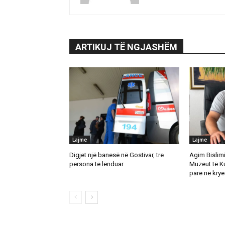
ARTIKUJ TË NGJASHËM
Lajme
Lajme
Digjet një banesë në Gostivar, tre
Agim Bislimi 
persona të lënduar
Muzeut të K
parë në krye 