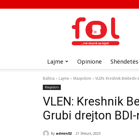
FOL
Lajme
Opinione
Shëndetës
Ballina
Lajme
Maqedoni
VLEN: Kreshnik Bekteshi e
Maqedoni
VLEN: Kreshnik Bek
Grubi drejton BDI-
By
admin02
21 Shkurt, 2025