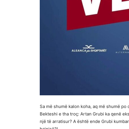
Sa më shumë kalon koha, aq më shumë po da
Bekteshi e tha troç: Artan Grubi ka qenë ek
një të arratisur? A është ende Grubi kumbar
hajnisë?!