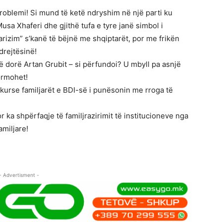
roblemi! Si mund të ketë ndryshim në një parti ku
sa Xhaferi dhe gjithë tufa e tyre janë simbol i
arizim” s’kanë të bëjnë me shqiptarët, por me frikën
drejtësinë!
ë dorë Artan Grubit – si përfundoi? U mbyll pa asnjë
ormohet!
 kurse familjarët e BDI-së i punësonin me rroga të
r ka shpërfaqje të familjrazirimit të institucioneve nga
amiljare!
- Advertisment -