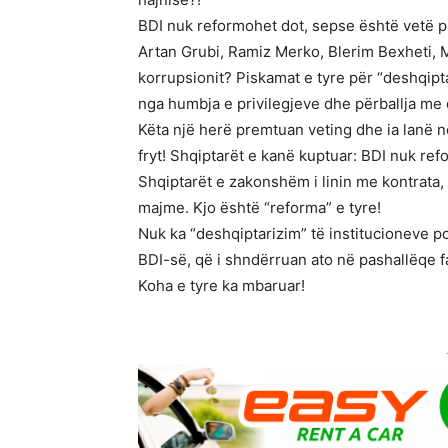
BDI nuk reformohet dot, sepse është vetë p
Artan Grubi, Ramiz Merko, Blerim Bexheti, Mu
korrupsionit? Piskamat e tyre për “deshqipt
nga humbja e privilegjeve dhe përballja me 
Këta një herë premtuan veting dhe ia lanë n
fryt! Shqiptarët e kanë kuptuar: BDI nuk ref
Shqiptarët e zakonshëm i linin me kontrata,
majme. Kjo është “reforma” e tyre!
Nuk ka “deshqiptarizim” të institucioneve po
BDI-së, që i shndërruan ato në pashallëqe f
Koha e tyre ka mbaruar!