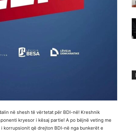
lin në shesh të vërtetat për BDI-në! Kreshnik
sponenti kryesor i kësaj partie! A po bëjnë veting me
 i korrupsionit që drejton BDI-në nga bunkerët e