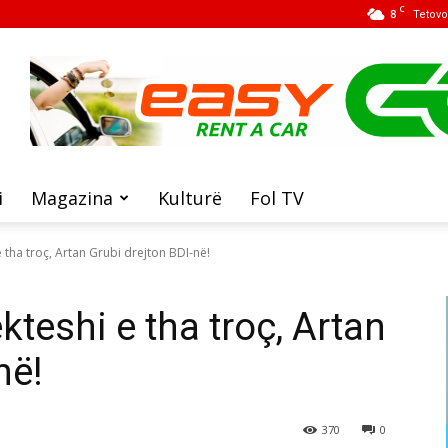
C
8
Tetovo
i
Magazina
Kulturë
Fol TV
 tha troç, Artan Grubi drejton BDI-në!
teshi e tha troç, Artan
në!
370
0