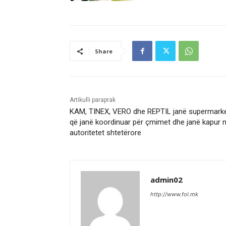
Share
Artikulli paraprak
KAM, TINEX, VERO dhe REPTIL janë supermark
që janë koordinuar për çmimet dhe janë kapur 
autoritetet shtetërore
admin02
http://www.fol.mk