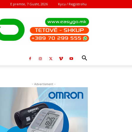
E premte, 7 Gusht, 2026
Kycu / Regjistrohu
- Advertisment -