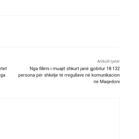
Artikulli tjetër
etet
Nga fillimi i muajit shkurt janë gjobitur 18.132
nga
persona për shkelje të rregullave në komunikacion
në Maqedoni