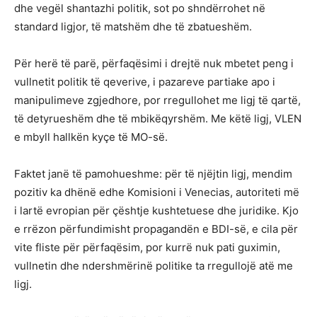
dhe vegël shantazhi politik, sot po shndërrohet në
standard ligjor, të matshëm dhe të zbatueshëm.
Për herë të parë, përfaqësimi i drejtë nuk mbetet peng i
vullnetit politik të qeverive, i pazareve partiake apo i
manipulimeve zgjedhore, por rregullohet me ligj të qartë,
të detyrueshëm dhe të mbikëqyrshëm. Me këtë ligj, VLEN
e mbyll hallkën kyçe të MO-së.
Faktet janë të pamohueshme: për të njëjtin ligj, mendim
pozitiv ka dhënë edhe Komisioni i Venecias, autoriteti më
i lartë evropian për çështje kushtetuese dhe juridike. Kjo
e rrëzon përfundimisht propagandën e BDI-së, e cila për
vite fliste për përfaqësim, por kurrë nuk pati guximin,
vullnetin dhe ndershmërinë politike ta rregullojë atë me
ligj.