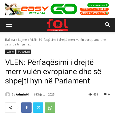
Ballina
Lajme
VLEN: Përfaqësimi i drejtë merr vulën evropiane dhe
së shpejti hyn në...
Lajme
Maqedoni
VLEN: Përfaqësimi i drejtë
merr vulën evropiane dhe së
shpejti hyn në Parlament
By
Admin04
16 Dhjetor, 2025
438
0