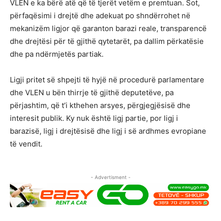
VLEN e ka bërë atë që të tjerët vetëm e premtuan. Sot,
përfaqësimi i drejtë dhe adekuat po shndërrohet në
mekanizëm ligjor që garanton barazi reale, transparencë
dhe drejtësi për të gjithë qytetarët, pa dallim përkatësie
dhe pa ndërmjetës partiak.
Ligji pritet së shpejti të hyjë në procedurë parlamentare
dhe VLEN u bën thirrje të gjithë deputetëve, pa
përjashtim, që t’i kthehen arsyes, përgjegjësisë dhe
interesit publik. Ky nuk është ligj partie, por ligj i
barazisë, ligj i drejtësisë dhe ligj i së ardhmes evropiane
të vendit.
- Advertisment -