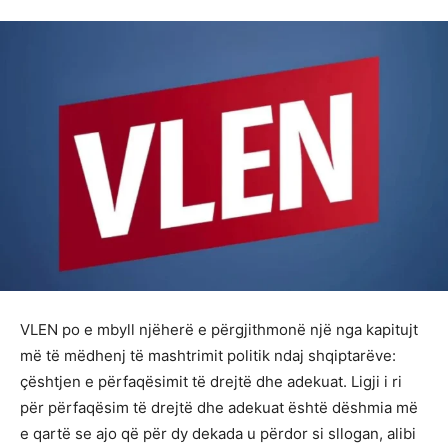
VLEN po e mbyll njëherë e përgjithmonë një nga kapitujt
më të mëdhenj të mashtrimit politik ndaj shqiptarëve:
çështjen e përfaqësimit të drejtë dhe adekuat. Ligji i ri
për përfaqësim të drejtë dhe adekuat është dëshmia më
e qartë se ajo që për dy dekada u përdor si sllogan, alibi