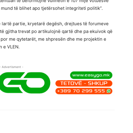
tentuan të deformojnë vullnetin e 107 mijë votuesve
und të blihet apo tjetërsohet integriteti politik”.
ë lartë partie, kryetarë degësh, drejtues të forumeve
 të gjitha trevat po artikulojnë qartë dhe pa ekuivok që
, por me qytetarët, me shpresën dhe me projektin e
n e VLEN.
- Advertisment -