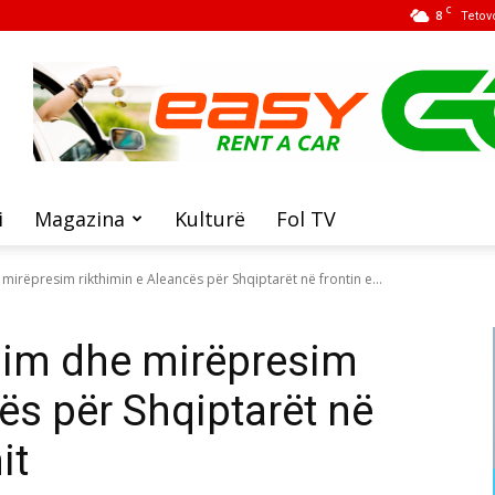
C
8
Tetov
i
Magazina
Kulturë
Fol TV
irëpresim rikthimin e Aleancës për Shqiptarët në frontin e...
im dhe mirëpresim
ës për Shqiptarët në
it