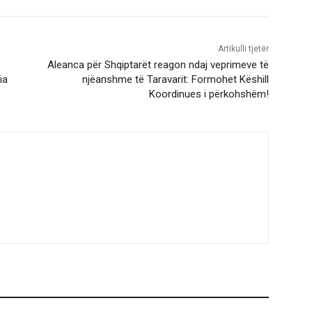
Artikulli tjetër
Aleanca për Shqiptarët reagon ndaj veprimeve të
ia
njëanshme të Taravarit: Formohet Këshill
Koordinues i përkohshëm!