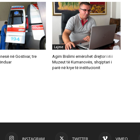
Lajme
anesë në Gostivar, tre
Agim Bislimi emërohet drejtor i ri i
lënduar
Muzeut të Kumanovës, shqiptari i
parë në krye të institucionit
INSTAGRAM
TWITTER
VIMEO