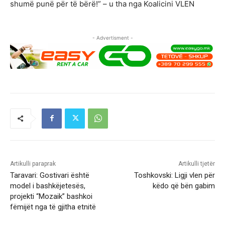
shumë punë për të bërë!” – u tha nga Koalicini VLEN
- Advertisment -
Artikulli paraprak
Artikulli tjetër
Taravari: Gostivari është
Toshkovski: Ligji vlen për
model i bashkëjetesës,
këdo që bën gabim
projekti “Mozaik” bashkoi
fëmijët nga të gjitha etnitë