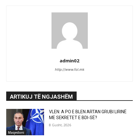
admin02
http://www.fol.mk
ARTIKUJ TË NGJASHËM
VLEN: A PO E BLEN ARTAN GRUBI LIRINË
ME SEKRETET E BDI-SË?
8 Gusht, 2026
Maqedoni