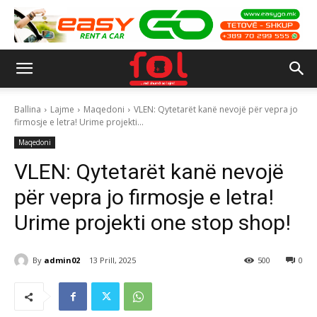
Ballina
Lajme
Maqedoni
VLEN: Qytetarët kanë nevojë për vepra jo
firmosje e letra! Urime projekti...
Maqedoni
VLEN: Qytetarët kanë nevojë
për vepra jo firmosje e letra!
Urime projekti one stop shop!
By
admin02
13 Prill, 2025
500
0