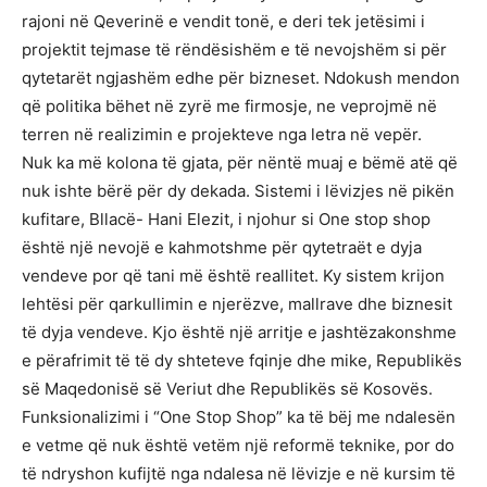
rajoni në Qeverinë e vendit tonë, e deri tek jetësimi i
projektit tejmase të rëndësishëm e të nevojshëm si për
qytetarët ngjashëm edhe për bizneset. Ndokush mendon
që politika bëhet në zyrë me firmosje, ne veprojmë në
terren në realizimin e projekteve nga letra në vepër.
Nuk ka më kolona të gjata, për nëntë muaj e bëmë atë që
nuk ishte bërë për dy dekada. Sistemi i lëvizjes në pikën
kufitare, Bllacë- Hani Elezit, i njohur si One stop shop
është një nevojë e kahmotshme për qytetraët e dyja
vendeve por që tani më është reallitet. Ky sistem krijon
lehtësi për qarkullimin e njerëzve, mallrave dhe biznesit
të dyja vendeve. Kjo është një arritje e jashtëzakonshme
e përafrimit të të dy shteteve fqinje dhe mike, Republikës
së Maqedonisë së Veriut dhe Republikës së Kosovës.
Funksionalizimi i “One Stop Shop” ka të bëj me ndalesën
e vetme që nuk është vetëm një reformë teknike, por do
të ndryshon kufijtë nga ndalesa në lëvizje e në kursim të