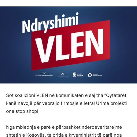
Sot koalicioni VLEN në komunikaten e saj tha “Qytetarët
kanë nevojë për vepra jo firmosje e letra! Urime projekti
one stop shop!
Nga mbledhja e parë e përbashkët ndërqeveritare me
shtetin e Kosovës, te pritja e kryeministrit të parë nga