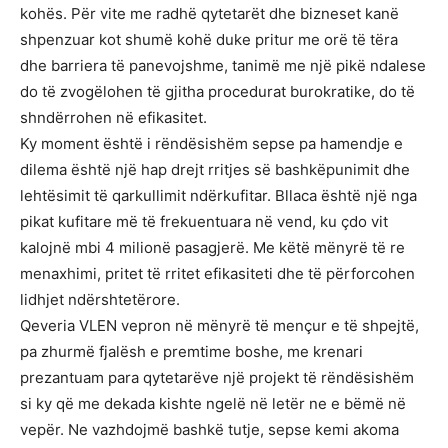
kohës. Për vite me radhë qytetarët dhe bizneset kanë
shpenzuar kot shumë kohë duke pritur me orë të tëra
dhe barriera të panevojshme, tanimë me një pikë ndalese
do të zvogëlohen të gjitha procedurat burokratike, do të
shndërrohen në efikasitet.
Ky moment është i rëndësishëm sepse pa hamendje e
dilema është një hap drejt rritjes së bashkëpunimit dhe
lehtësimit të qarkullimit ndërkufitar. Bllaca është një nga
pikat kufitare më të frekuentuara në vend, ku çdo vit
kalojnë mbi 4 milionë pasagjerë. Me këtë mënyrë të re
menaxhimi, pritet të rritet efikasiteti dhe të përforcohen
lidhjet ndërshtetërore.
Qeveria VLEN vepron në mënyrë të mençur e të shpejtë,
pa zhurmë fjalësh e premtime boshe, me krenari
prezantuam para qytetarëve një projekt të rëndësishëm
si ky që me dekada kishte ngelë në letër ne e bëmë në
vepër. Ne vazhdojmë bashkë tutje, sepse kemi akoma