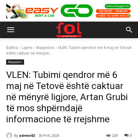
Ballina
Lajme
Maqedoni
VLEN: Tubimi qendror më 6 maj në Tetovë
është caktuar në mënyrë...
Maqedoni
VLEN: Tubimi qendror më 6
maj në Tetovë është caktuar
në mënyrë ligjore, Artan Grubi
të mos shpërndajë
informacione të rrejshme
By
admin02
30 Prill, 2024
229
0