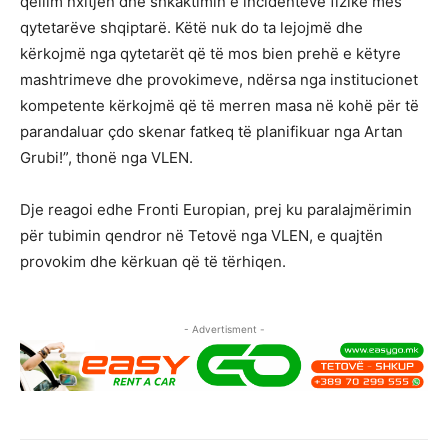
qëllim nxitjen dhe shkaktimin e incidenteve fizike mes
qytetarëve shqiptarë. Këtë nuk do ta lejojmë dhe
kërkojmë nga qytetarët që të mos bien prehë e këtyre
mashtrimeve dhe provokimeve, ndërsa nga institucionet
kompetente kërkojmë që të merren masa në kohë për të
parandaluar çdo skenar fatkeq të planifikuar nga Artan
Grubi!”, thonë nga VLEN.
Dje reagoi edhe Fronti Europian, prej ku paralajmërimin
për tubimin qendror në Tetovë nga VLEN, e quajtën
provokim dhe kërkuan që të tërhiqen.
- Advertisment -