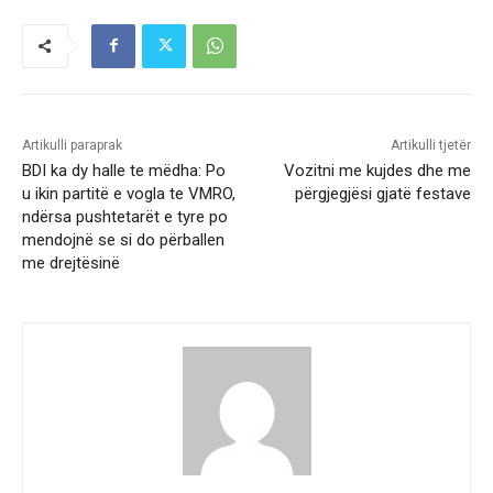
Artikulli paraprak
Artikulli tjetër
BDI ka dy halle te mëdha: Po
Vozitni me kujdes dhe me
u ikin partitë e vogla te VMRO,
përgjegjësi gjatë festave
ndërsa pushtetarët e tyre po
mendojnë se si do përballen
me drejtësinë