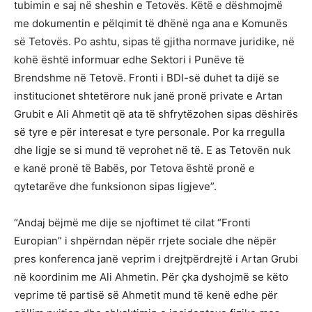
tubimin e saj në sheshin e Tetovës. Këtë e dëshmojmë
me dokumentin e pëlqimit të dhënë nga ana e Komunës
së Tetovës. Po ashtu, sipas të gjitha normave juridike, në
kohë është informuar edhe Sektori i Punëve të
Brendshme në Tetovë. Fronti i BDI-së duhet ta dijë se
institucionet shtetërore nuk janë pronë private e Artan
Grubit e Ali Ahmetit që ata të shfrytëzohen sipas dëshirës
së tyre e për interesat e tyre personale. Por ka rregulla
dhe ligje se si mund të veprohet në të. E as Tetovën nuk
e kanë pronë të Babës, por Tetova është pronë e
qytetarëve dhe funksionon sipas ligjeve”.
“Andaj bëjmë me dije se njoftimet të cilat “Fronti
Europian” i shpërndan nëpër rrjete sociale dhe nëpër
pres konferenca janë veprim i drejtpërdrejtë i Artan Grubi
në koordinim me Ali Ahmetin. Për çka dyshojmë se këto
veprime të partisë së Ahmetit mund të kenë edhe për