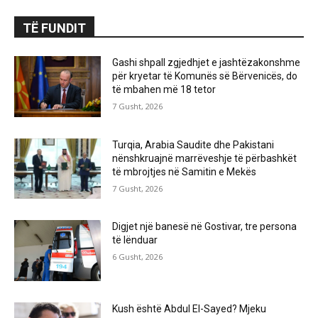
TË FUNDIT
Gashi shpall zgjedhjet e jashtëzakonshme
për kryetar të Komunës së Bërvenicës, do
të mbahen më 18 tetor
7 Gusht, 2026
Turqia, Arabia Saudite dhe Pakistani
nënshkruajnë marrëveshje të përbashkët
të mbrojtjes në Samitin e Mekës
7 Gusht, 2026
Digjet një banesë në Gostivar, tre persona
të lënduar
6 Gusht, 2026
Kush është Abdul El-Sayed? Mjeku