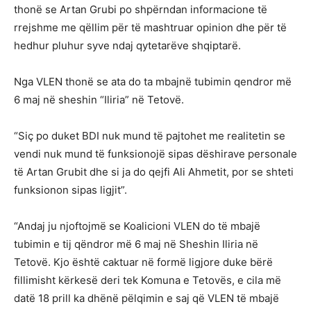
thonë se Artan Grubi po shpërndan informacione të
rrejshme me qëllim për të mashtruar opinion dhe për të
hedhur pluhur syve ndaj qytetarëve shqiptarë.
Nga VLEN thonë se ata do ta mbajnë tubimin qendror më
6 maj në sheshin “Iliria” në Tetovë.
“Siç po duket BDI nuk mund të pajtohet me realitetin se
vendi nuk mund të funksionojë sipas dëshirave personale
të Artan Grubit dhe si ja do qejfi Ali Ahmetit, por se shteti
funksionon sipas ligjit”.
“Andaj ju njoftojmë se Koalicioni VLEN do të mbajë
tubimin e tij qëndror më 6 maj në Sheshin Iliria në
Tetovë. Kjo është caktuar në formë ligjore duke bërë
fillimisht kërkesë deri tek Komuna e Tetovës, e cila më
datë 18 prill ka dhënë pëlqimin e saj që VLEN të mbajë