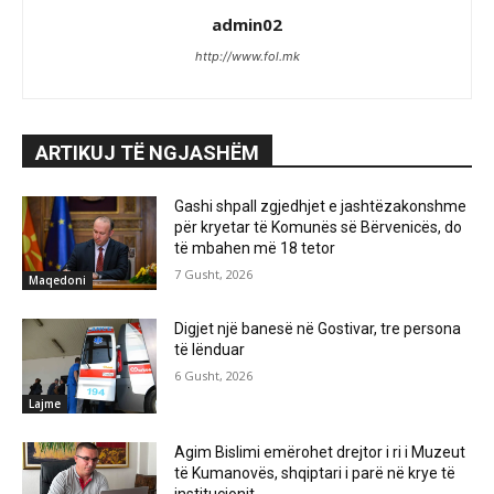
admin02
http://www.fol.mk
ARTIKUJ TË NGJASHËM
Gashi shpall zgjedhjet e jashtëzakonshme
për kryetar të Komunës së Bërvenicës, do
të mbahen më 18 tetor
7 Gusht, 2026
Maqedoni
Digjet një banesë në Gostivar, tre persona
të lënduar
6 Gusht, 2026
Lajme
Agim Bislimi emërohet drejtor i ri i Muzeut
të Kumanovës, shqiptari i parë në krye të