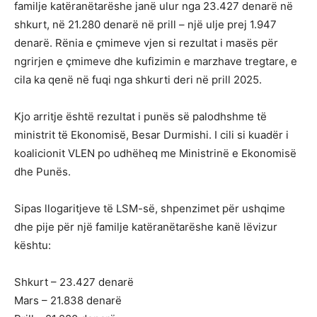
familje katëranëtarëshe janë ulur nga 23.427 denarë në
shkurt, në 21.280 denarë në prill – një ulje prej 1.947
denarë. Rënia e çmimeve vjen si rezultat i masës për
ngrirjen e çmimeve dhe kufizimin e marzhave tregtare, e
cila ka qenë në fuqi nga shkurti deri në prill 2025.
Kjo arritje është rezultat i punës së palodhshme të
ministrit të Ekonomisë, Besar Durmishi. I cili si kuadër i
koalicionit VLEN po udhëheq me Ministrinë e Ekonomisë
dhe Punës.
Sipas llogaritjeve të LSM-së, shpenzimet për ushqime
dhe pije për një familje katëranëtarëshe kanë lëvizur
kështu:
Shkurt – 23.427 denarë
Mars – 21.838 denarë