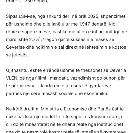
Prill – 21.280 denarë
Sipas LSM-së, nga shkurti deri në prill 2025, shpenzimet
për ushqime dhe pije janë ulur me 1.947 denarë. Kjo
rënie e shpenzimeve, bashkë me uljen e inflacionit (që në
mars ishte 2.7%), tregon qartë suksesin e masës së
Qeverisë dhe ndikimin e saj direkt në lehtësimin e kostos
së jetesës.
Gjithashtu, është e rëndësishme të theksohet se Qeveria
VLEN, që nga fillimi i mandatit, vazhdimisht po punon për
të përmirësuar standardin e jetesës së qytetarëve
përmes një sërë masash sociale dhe ekonomike.
Në këtë drejtim, Ministria e Ekonomisë dhe Punës është
duke hartuar një model të ri të shportës konsumatore, i
cili do të mbështetet në të dhëna reale nga institucionet
dhe do të pasqyrojë kostot reale të jetesës së qytetarëve.