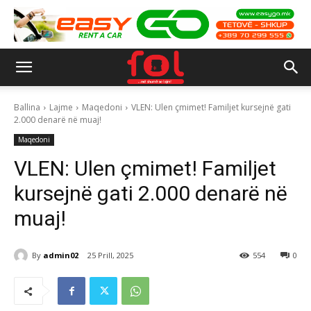
Ballina
Lajme
Maqedoni
VLEN: Ulen çmimet! Familjet kursejnë gati
2.000 denarë në muaj!
Maqedoni
VLEN: Ulen çmimet! Familjet
kursejnë gati 2.000 denarë në
muaj!
By
admin02
25 Prill, 2025
554
0