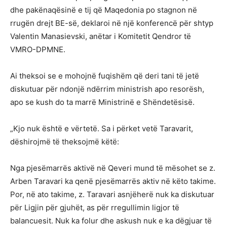
dhe pakënaqësinë e tij që Maqedonia po stagnon në
rrugën drejt BE-së, deklaroi në një konferencë për shtyp
Valentin Manasievski, anëtar i Komitetit Qendror të
VMRO-DPMNE.
Ai theksoi se e mohojnë fuqishëm që deri tani të jetë
diskutuar për ndonjë ndërrim ministrish apo resorësh,
apo se kush do ta marrë Ministrinë e Shëndetësisë.
„Kjo nuk është e vërtetë. Sa i përket vetë Taravarit,
dëshirojmë të theksojmë këtë:
Nga pjesëmarrës aktivë në Qeveri mund të mësohet se z.
Arben Taravari ka qenë pjesëmarrës aktiv në këto takime.
Por, në ato takime, z. Taravari asnjëherë nuk ka diskutuar
për Ligjin për gjuhët, as për rregullimin ligjor të
balancuesit. Nuk ka folur dhe askush nuk e ka dëgjuar të