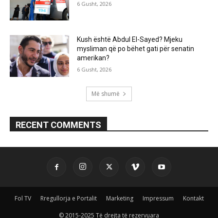
6 Gusht, 2026
Kush është Abdul El-Sayed? Mjeku
mysliman që po bëhet gati për senatin
amerikan?
6 Gusht, 2026
Më shumë
RECENT COMMENTS
Fol TV
Rregullorja e Portalit
Marketing
Impressum
Kontakt
© 2015-2025 Të drejta të rezervuara