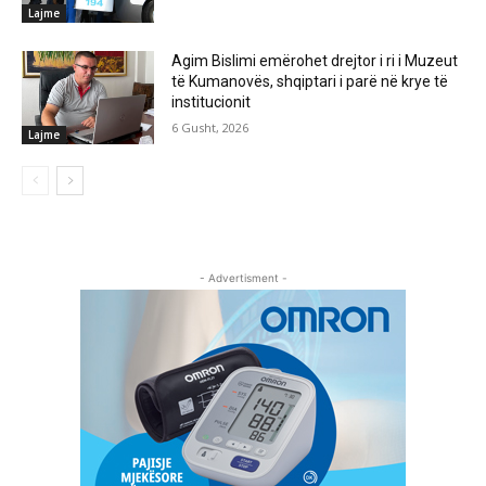
Lajme
Agim Bislimi emërohet drejtor i ri i Muzeut
të Kumanovës, shqiptari i parë në krye të
institucionit
6 Gusht, 2026
Lajme
- Advertisment -