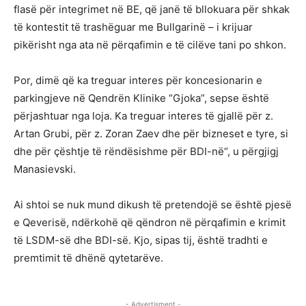
flasë për integrimet në BE, që janë të bllokuara për shkak
të kontestit të trashëguar me Bullgarinë – i krijuar
pikërisht nga ata në përqafimin e të cilëve tani po shkon.
Por, dimë që ka treguar interes për koncesionarin e
parkingjeve në Qendrën Klinike “Gjoka”, sepse është
përjashtuar nga loja. Ka treguar interes të gjallë për z.
Artan Grubi, për z. Zoran Zaev dhe për bizneset e tyre, si
dhe për çështje të rëndësishme për BDI-në“, u përgjigj
Manasievski.
Ai shtoi se nuk mund dikush të pretendojë se është pjesë
e Qeverisë, ndërkohë që qëndron në përqafimin e krimit
të LSDM-së dhe BDI-së. Kjo, sipas tij, është tradhti e
premtimit të dhënë qytetarëve.
- Advertisment -