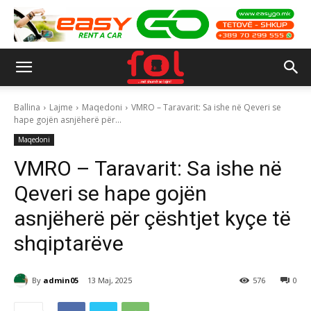
Ballina
Lajme
Maqedoni
VMRO – Taravarit: Sa ishe në Qeveri se
hape gojën asnjëherë për...
Maqedoni
VMRO – Taravarit: Sa ishe në
Qeveri se hape gojën
asnjëherë për çështjet kyçe të
shqiptarëve
By
admin05
13 Maj, 2025
576
0