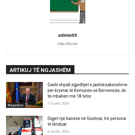
admin05
http://fol.mk
ARTIKUJ TË NGJASHËM
Gashi shpall zgjedhjet e jashtëzakonshme
për kryetar të Komunës së Bërvenicës, do
të mbahen më 18 tetor
7 Gusht, 2026
Maqedoni
Digjet një banesë në Gostivar, tre persona
të lënduar
6 Gusht, 2026