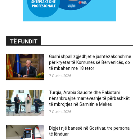
TË FUNDIT
Gashi shpall zgjedhjet e jashtëzakonshme
për kryetar të Komunës së Bërvenicës, do
të mbahen më 18 tetor
7 Gusht, 2026
Turqia, Arabia Saudite dhe Pakistani
nënshkruajnë marrëveshje të përbashkët
të mbrojtjes në Samitin e Mekës
7 Gusht, 2026
Digjet një banesë në Gostivar, tre persona
të lënduar