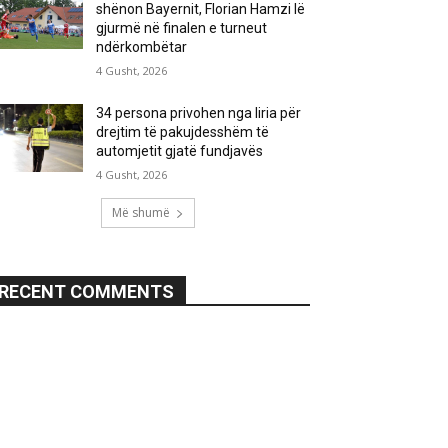
shënon Bayernit, Florian Hamzi lë
gjurmë në finalen e turneut
ndërkombëtar
4 Gusht, 2026
34 persona privohen nga liria për
drejtim të pakujdesshëm të
automjetit gjatë fundjavës
4 Gusht, 2026
Më shumë
RECENT COMMENTS