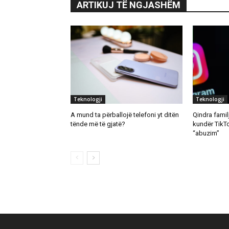
ARTIKUJ TË NGJASHËM
Teknologji
Teknologji
A mund ta përballojë telefoni yt ditën
Qindra famil
tënde më të gjatë?
kundër TikT
“abuzim”