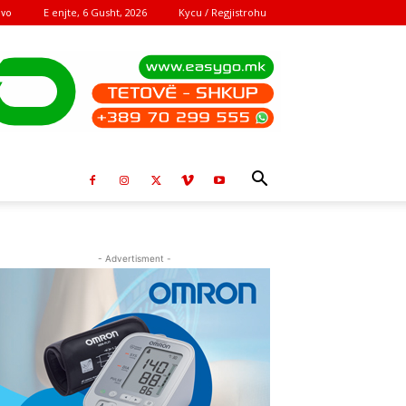
E enjte, 6 Gusht, 2026
Kycu / Regjistrohu
ovo
- Advertisment -