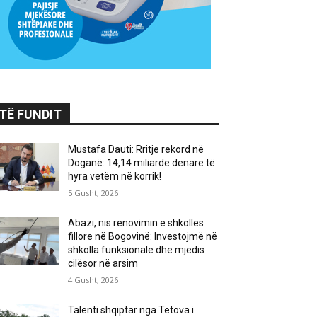
TË FUNDIT
Mustafa Dauti: Rritje rekord në
Doganë: 14,14 miliardë denarë të
hyra vetëm në korrik!
5 Gusht, 2026
Abazi, nis renovimin e shkollës
fillore në Bogovinë: Investojmë në
shkolla funksionale dhe mjedis
cilësor në arsim
4 Gusht, 2026
Talenti shqiptar nga Tetova i