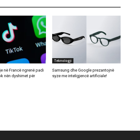
Teknologji
je në Francë ngrenë padi
Samsung dhe Google prezantojnë
ok nën dyshimet për
syze me inteligjencë artificiale!