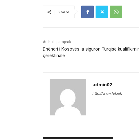
Share
Artikulli paraprak
Dhëndri i Kosovës ia siguron Turqisë kualifikimi
çerekfinale
admin02
http://www.fol.mk