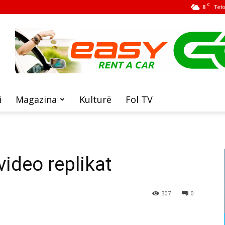
C
8
Tet
i
Magazina
Kulturë
Fol TV
ideo replikat
307
0