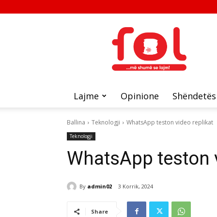
FOL
Lajme
Opinione
Shëndetës
Ballina
Teknologji
WhatsApp teston video replikat
Teknologji
WhatsApp teston v
By
admin02
3 Korrik, 2024
Share