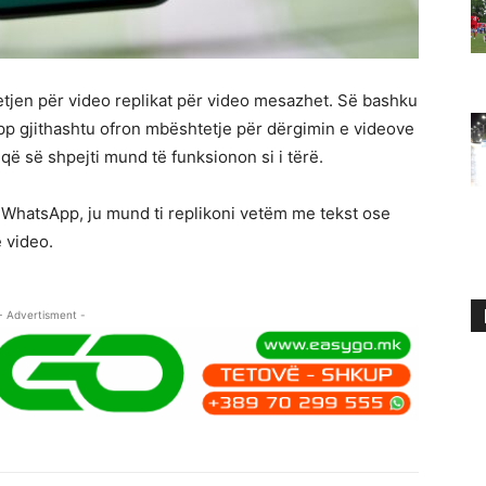
tjen për video replikat për video mesazhet. Së bashku
 gjithashtu ofron mbështetje për dërgimin e videove
që së shpejti mund të funksionon si i tërë.
WhatsApp, ju mund ti replikoni vetëm me tekst ose
 video.
- Advertisment -