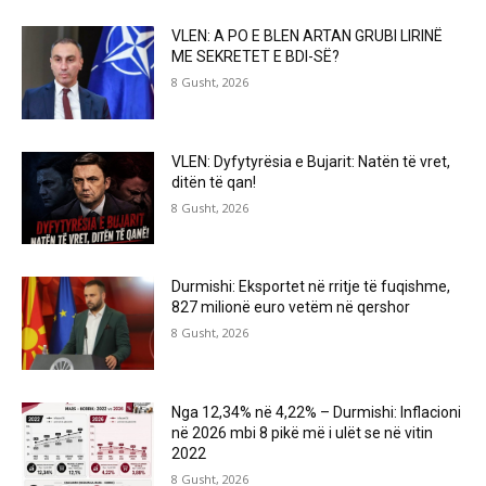
VLEN: A PO E BLEN ARTAN GRUBI LIRINË
ME SEKRETET E BDI-SË?
8 Gusht, 2026
VLEN: Dyfytyrësia e Bujarit: Natën të vret,
ditën të qan!
8 Gusht, 2026
Durmishi: Eksportet në rritje të fuqishme,
827 milionë euro vetëm në qershor
8 Gusht, 2026
Nga 12,34% në 4,22% – Durmishi: Inflacioni
në 2026 mbi 8 pikë më i ulët se në vitin
2022
8 Gusht, 2026