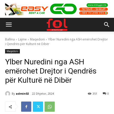
Ballina
Lajme
Maqedoni
Ylber Nuredini nga ASH emërohet Drejtor
i Qendrës për Kulturë në Dibër
Maqedoni
Ylber Nuredini nga ASH
emërohet Drejtor i Qendrës
për Kulturë në Dibër
By
admin02
22 Dhjetor, 2024
351
0