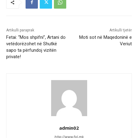
Artikulli paraprak
Artikulli tjetër
Fetai: “Mos shpifni”, Artani do
Moti sot në Maqedoninë e
vetëdorëzohet në Shutkë
Veriut
sapo ta përfundoj vizitën
private!
admin02
http://www.fol.mk