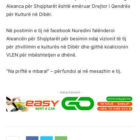
Aleanca për Shqiptarët është emëruar Drejtor i Qendrës
për Kulturë në Dibër.
Në postimin e tij në facebook Nuredini falënderoi
Aleancën për Shqiptarët për besimin ndaj vizionit të tij
për zhvillimin e kulturës në Dibër dhe gjithë koalicionin
VLEN për mbështetjen e dhënë.
“Na priftë e mbara!” – përfundoi ai në mesazhin e tij.
- Advertisment -