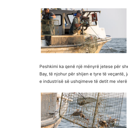
Peshkimi ka qenë një mënyrë jetese për she
Bay, të njohur për shijen e tyre të veçantë, 
e industrisë së ushqimeve të detit me vlerë 