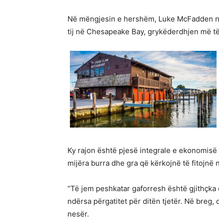
Në mëngjesin e hershëm, Luke McFadden nise
tij në Chesapeake Bay, grykëderdhjen më 
Ky rajon është pjesë integrale e ekonomisë 
mijëra burra dhe gra që kërkojnë të fitojnë n
“Të jem peshkatar gaforresh është gjithçka
ndërsa përgatitet për ditën tjetër. Në breg,
nesër.