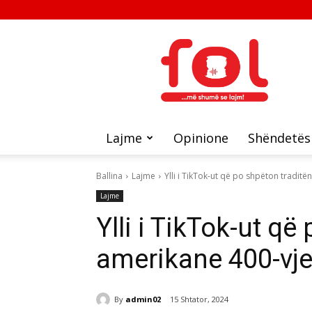
FOL
Lajme
Opinione
Shëndetës
Ballina
Lajme
Ylli i TikTok-ut që po shpëton tradit
Lajme
Ylli i TikTok-ut që
amerikane 400-vj
By
admin02
15 Shtator, 2024