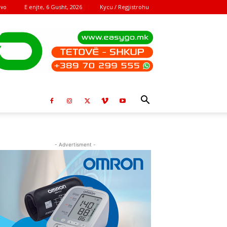
E enjte, 6 Gusht, 2026
Kycu / Regjistrohu
ovo
- Advertisment -