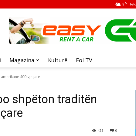
C
8
Tet
i
Magazina
Kulturë
Fol TV
ën amerikane 400-vjeçare
 po shpëton traditën
eçare
425
0