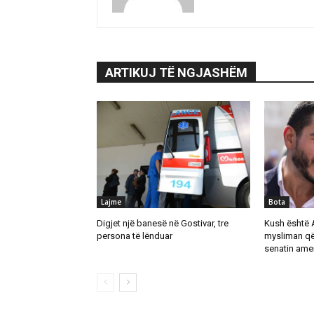
ARTIKUJ TË NGJASHËM
Lajme
Bota
Digjet një banesë në Gostivar, tre
Kush është 
persona të lënduar
mysliman që
senatin ame