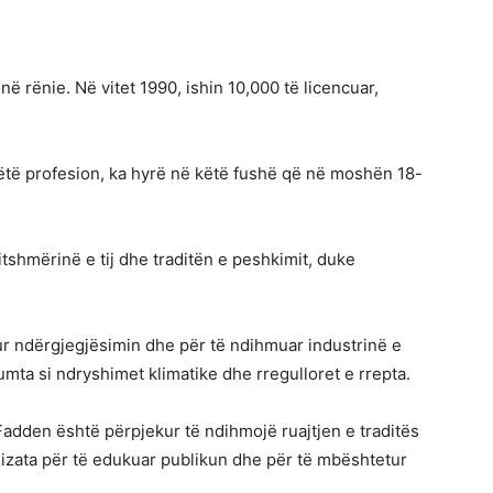
ë rënie. Në vitet 1990, ishin 10,000 të licencuar,
 këtë profesion, ka hyrë në këtë fushë që në moshën 18-
tshmërinë e tij dhe traditën e peshkimit, duke
ur ndërgjegjësimin dhe për të ndihmuar industrinë e
humta si ndryshimet klimatike dhe rregulloret e rrepta.
adden është përpjekur të ndihmojë ruajtjen e traditës
zata për të edukuar publikun dhe për të mbështetur