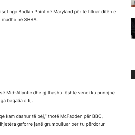
t nga Bodkin Point në Maryland për të filluar ditën e
të madhe në SHBA.
së Mid-Atlantic dhe gjithashtu është vendi ku punojnë
ga begatia e tij.
 që kam dashur të bëj,” thotë McFadden për BBC,
 dhjetëra gaforre janë grumbulluar për t’u përdorur