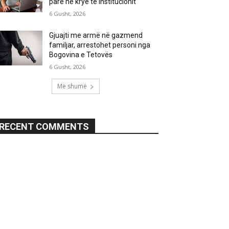
parë në krye të institucionit
6 Gusht, 2026
Gjuajti me armë në gazmend
familjar, arrestohet personi nga
Bogovina e Tetovës
6 Gusht, 2026
Më shumë
RECENT COMMENTS