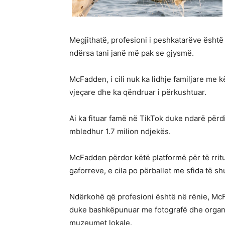
Megjithatë, profesioni i peshkatarëve është n
ndërsa tani janë më pak se gjysmë.
McFadden, i cili nuk ka lidhje familjare me
vjeçare dhe ka qëndruar i përkushtuar.
Ai ka fituar famë në TikTok duke ndarë përdi
mbledhur 1.7 milion ndjekës.
McFadden përdor këtë platformë për të rrit
gaforreve, e cila po përballet me sfida të s
Ndërkohë që profesioni është në rënie, McF
duke bashkëpunuar me fotografë dhe organi
muzeumet lokale.