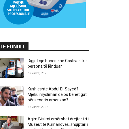
TË FUNDIT
Digjet një banesë në Gostivar, tre
persona të lënduar
6 Gusht, 2026
Kush është Abdul El-Sayed?
Mjeku mysliman që po bëhet gati
për senatin amerikan?
6 Gusht, 2026
Agim Bislimi emërohet drejtor i ri i
Muzeut të Kumanovës, shqiptari i