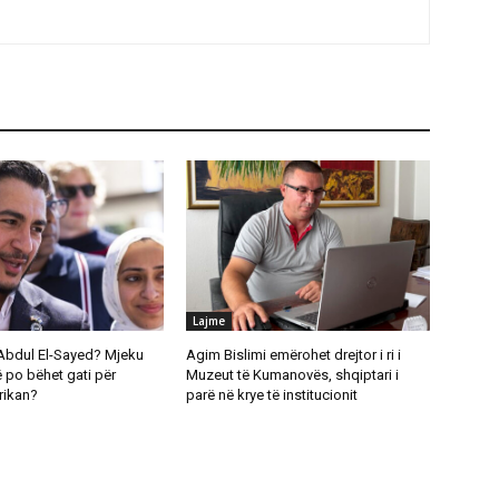
Lajme
Abdul El-Sayed? Mjeku
Agim Bislimi emërohet drejtor i ri i
 po bëhet gati për
Muzeut të Kumanovës, shqiptari i
rikan?
parë në krye të institucionit