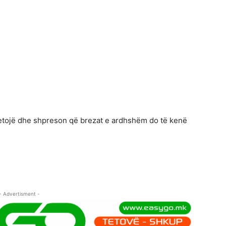
ijetojë dhe shpreson që brezat e ardhshëm do të kenë
- Advertisment -