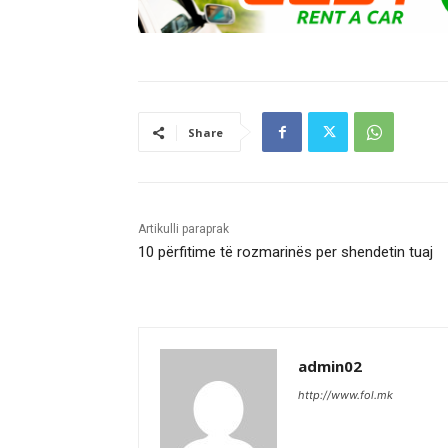
Share
Artikulli paraprak
10 përfitime të rozmarinës per shendetin tuaj
admin02
http://www.fol.mk