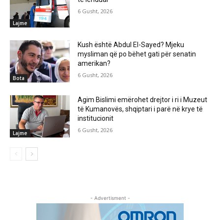
6 Gusht, 2026
Lajme
Kush është Abdul El-Sayed? Mjeku
mysliman që po bëhet gati për senatin
amerikan?
6 Gusht, 2026
Bota
Agim Bislimi emërohet drejtor i ri i Muzeut
të Kumanovës, shqiptari i parë në krye të
institucionit
6 Gusht, 2026
Lajme
- Advertisment -