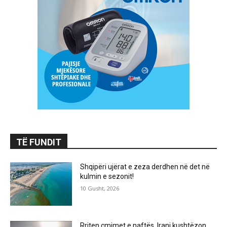
TË FUNDIT
Shqipëri ujërat e zeza derdhen në det në
kulmin e sezonit!
10 Gusht, 2026
Rriten çmimet e naftës, Irani kushtëzon