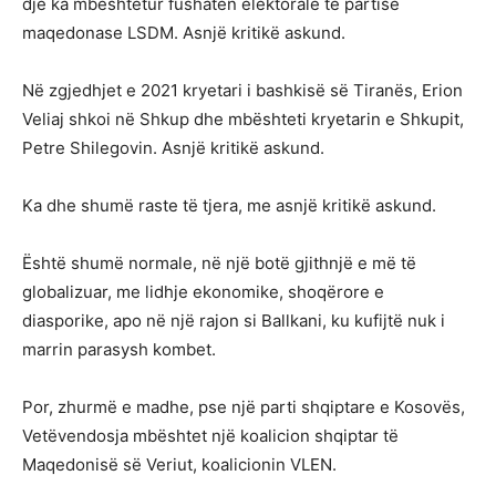
dje ka mbështetur fushatën elektorale të partisë
maqedonase LSDM. Asnjë kritikë askund.
Në zgjedhjet e 2021 kryetari i bashkisë së Tiranës, Erion
Veliaj shkoi në Shkup dhe mbështeti kryetarin e Shkupit,
Petre Shilegovin. Asnjë kritikë askund.
Ka dhe shumë raste të tjera, me asnjë kritikë askund.
Është shumë normale, në një botë gjithnjë e më të
globalizuar, me lidhje ekonomike, shoqërore e
diasporike, apo në një rajon si Ballkani, ku kufijtë nuk i
marrin parasysh kombet.
Por, zhurmë e madhe, pse një parti shqiptare e Kosovës,
Vetëvendosja mbështet një koalicion shqiptar të
Maqedonisë së Veriut, koalicionin VLEN.