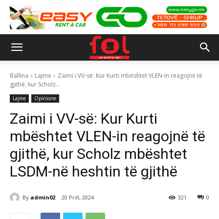
Ballina
Lajme
Zaimi i VV-së: Kur Kurti mbështet VLEN-in reagojnë të
gjithë, kur Scholz...
Lajme
Opinione
Zaimi i VV-së: Kur Kurti
mbështet VLEN-in reagojnë të
gjithë, kur Scholz mbështet
LSDM-në heshtin të gjithë
By
admin02
20 Prill, 2024
321
0