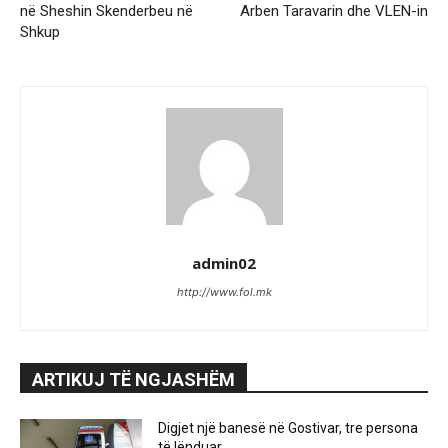
në Sheshin Skenderbeu në
Arben Taravarin dhe VLEN-in
Shkup
admin02
http://www.fol.mk
ARTIKUJ TË NGJASHËM
Digjet një banesë në Gostivar, tre persona
të lënduar