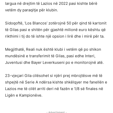
largua në drejtim të Lazios në 2022 pasi kishte bërë
vetëm dy paraqitje për klubin.
Sidoqoftë, ‘Los Blancos’ zotërojnë 50 për qind të kartonit
të Gilas pasi e shitën për gjashtë milionë euro kështu që
rikthimi i tij do të ishte një opsion i lirë dhe i mirë për ta.
Megjithatë, Reali nuk është klubi i vetëm që po shikon
mundësinë e transferimit të Gilas, pasi edhe Interi,
Juventusi dhe Bayer Leverkuseni po e monitorojnë atë.
23-vjeçari Gila cilësohet si njëri prej mbrojtësve më të
shpejtë në Serie A ndërsa kishte shkëlqyer me fanellën e
Lazios me të cilët arriti deri në fazën e 1/8 së finales në
Ligën e Kampionëve.
- Advertisment -