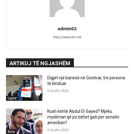
admin02
http://www.fol.mk
ARTIKUJ TË NGJASHËM
Digjet një banesë në Gostivar, tre persona
të lënduar
6 Gusht, 2026
Lajme
Kush është Abdul El-Sayed? Mjeku
mysliman që po bëhet gati për senatin
amerikan?
6 Gusht, 2026
Bota