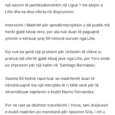
një sezoni të jashtëzakonshëm në Ligue 1 me ekipin e
Lille dhe ka disa oferta në dispozicion.
Interesimi i Madridit për qendërmbrojtësin u bë publik më
herët gjatë kësaj vere, por ata nuk duan të paguajnë
çmimin e kërkuar prej 50 milionë eurosh nga Lille.
Kjo nuk ka qenë një problem për Unitedin të cilëve iu
pranua një ofertë gjatë kësaj jave nga Lille, por Yoro ende
po shpreson për një kalim në ‘Santiago Bernabeu’.
Gazeta AS kishte raportuar se madrilenët duan të
nënshkruajnë me një mbrojtës të ri këtë verë për të
zëvendësuar kapitenin e klubit Nacho Fernandez.
Por në rast se dështon transferimi i Yoros, tani drejtuesit
e klubit madrilen po mendojnë për opsionin Gila, i cili u