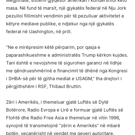
Megjithatë, sistemi gjyqësor amerikan i kundërshtoi këto
masa. Në fund të marsit, një gjykatës federal në Nju Jork
pezulloi fillimisht vendimin për të pezulluar aktivitetet e
këtyre mediave publike, e ndjekur nga një gjykatës
federal në Uashington, në prill.
“Ne e mirëpresim këtë përparim, por qasja e
paparashikueshme e administratës Trump kërkon kujdes.
Tani është e nevojshme të sigurohen garanci në lidhje
me qëndrueshmërinë e financimit të dhënë nga Kongresi
i SHBA-së për të gjitha mediat e USAGM,” tha drejtori i
përgjithshëm i RSF, Thibaut Bruttin.
Zëri i Amerikës, i themeluar gjatë Luftës së Dytë
Botërore, Radio Evropa e Lirë e formuar gjatë Luftës së
Ftohtë dhe Radio Free Asia e themeluar në vitin 1996,
synojnë të transmetojnë “zërin e Amerikës” në mbarë
botën, veçanërisht në vendet me qeveri autoritare.