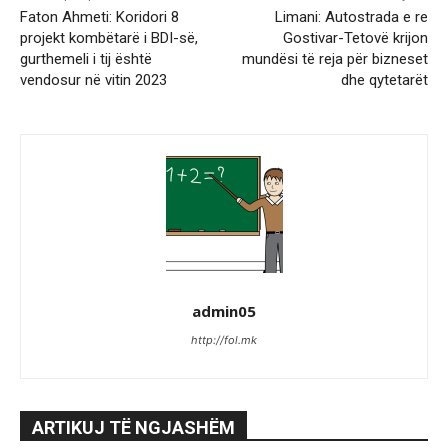
Faton Ahmeti: Koridori 8
Limani: Autostrada e re
projekt kombëtarë i BDI-së,
Gostivar-Tetovë krijon
gurthemeli i tij është
mundësi të reja për bizneset
vendosur në vitin 2023
dhe qytetarët
admin05
http://fol.mk
ARTIKUJ TË NGJASHËM