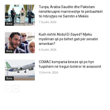
Turqia, Arabia Saudite dhe Pakistani
nënshkruajnë marrëveshje të përbashkët
të mbrojtjes në Samitin e Mekës
7 Gusht, 2026
Bota
Kush është Abdul El-Sayed? Mjeku
mysliman që po bëhet gati për senatin
amerikan?
6 Gusht, 2026
Bota
COMAC kompania kineze që po hyn
fuqishëm në tregun botëror të aviacionit
15 Korrik, 2026
Bota