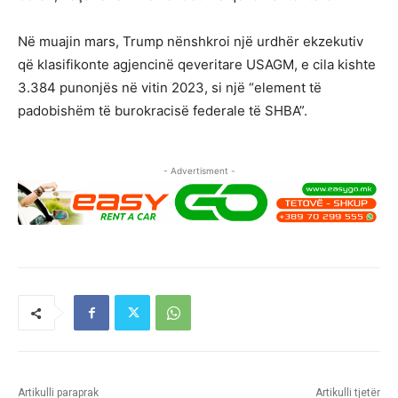
Në muajin mars, Trump nënshkroi një urdhër ekzekutiv
që klasifikonte agjencinë qeveritare USAGM, e cila kishte
3.384 punonjës në vitin 2023, si një “element të
padobishëm të burokracisë federale të SHBA”.
- Advertisment -
Artikulli paraprak
Artikulli tjetër