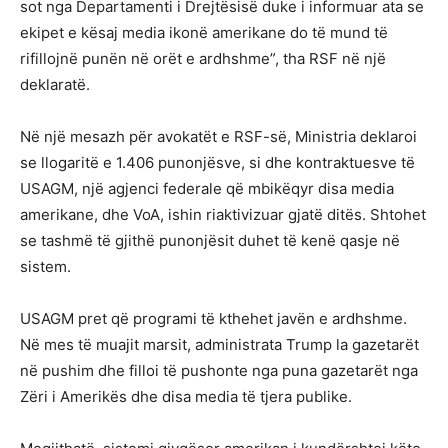
sot nga Departamenti i Drejtësisë duke i informuar ata se
ekipet e kësaj media ikonë amerikane do të mund të
rifillojnë punën në orët e ardhshme”, tha RSF në një
deklaratë.
Në një mesazh për avokatët e RSF-së, Ministria deklaroi
se llogaritë e 1.406 punonjësve, si dhe kontraktuesve të
USAGM, një agjenci federale që mbikëqyr disa media
amerikane, dhe VoA, ishin riaktivizuar gjatë ditës. Shtohet
se tashmë të gjithë punonjësit duhet të kenë qasje në
sistem.
USAGM pret që programi të kthehet javën e ardhshme.
Në mes të muajit marsit, administrata Trump la gazetarët
në pushim dhe filloi të pushonte nga puna gazetarët nga
Zëri i Amerikës dhe disa media të tjera publike.