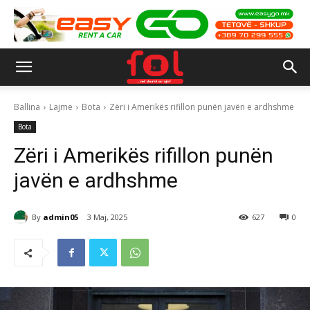
Ballina
Lajme
Bota
Zëri i Amerikës rifillon punën javën e ardhshme
Bota
Zëri i Amerikës rifillon punën
javën e ardhshme
By
admin05
3 Maj, 2025
627
0