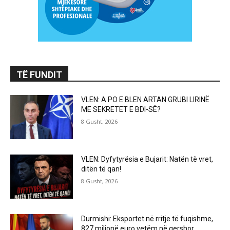
TË FUNDIT
VLEN: A PO E BLEN ARTAN GRUBI LIRINË
ME SEKRETET E BDI-SË?
8 Gusht, 2026
VLEN: Dyfytyrësia e Bujarit: Natën të vret,
ditën të qan!
8 Gusht, 2026
Durmishi: Eksportet në rritje të fuqishme,
827 milionë euro vetëm në qershor