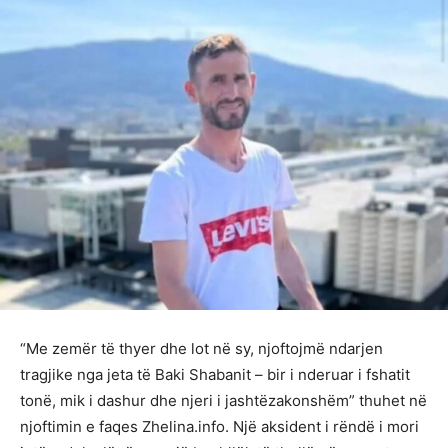
“Me zemër të thyer dhe lot në sy, njoftojmë ndarjen
tragjike nga jeta të Baki Shabanit – bir i nderuar i fshatit
tonë, mik i dashur dhe njeri i jashtëzakonshëm” thuhet në
njoftimin e faqes Zhelina.info. Një aksident i rëndë i mori