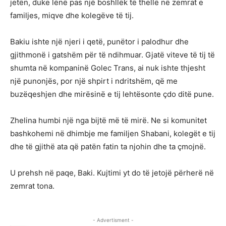
jetën, duke lënë pas një boshllëk të thellë në zemrat e
familjes, miqve dhe kolegëve të tij.
Bakiu ishte një njeri i qetë, punëtor i palodhur dhe
gjithmonë i gatshëm për të ndihmuar. Gjatë viteve të tij të
shumta në kompaninë Golec Trans, ai nuk ishte thjesht
një punonjës, por një shpirt i ndritshëm, që me
buzëqeshjen dhe mirësinë e tij lehtësonte çdo ditë pune.
Zhelina humbi një nga bijtë më të mirë. Ne si komunitet
bashkohemi në dhimbje me familjen Shabani, kolegët e tij
dhe të gjithë ata që patën fatin ta njohin dhe ta çmojnë.
U prehsh në paqe, Baki. Kujtimi yt do të jetojë përherë në
zemrat tona.
- Advertisment -