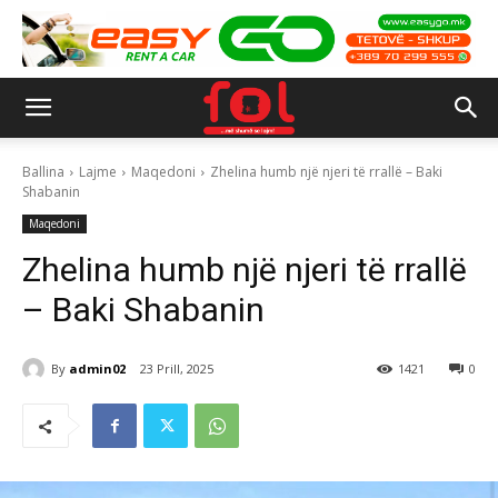
Ballina
Lajme
Maqedoni
Zhelina humb një njeri të rrallë – Baki
Shabanin
Maqedoni
Zhelina humb një njeri të rrallë
– Baki Shabanin
By
admin02
23 Prill, 2025
1421
0