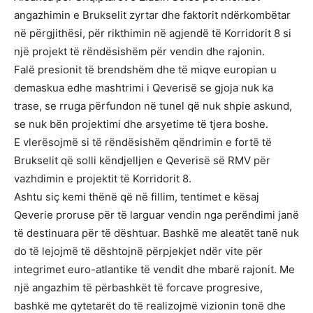
angazhimin e Brukselit zyrtar dhe faktorit ndërkombëtar
në përgjithësi, për rikthimin në agjendë të Korridorit 8 si
një projekt të rëndësishëm për vendin dhe rajonin.
Falë presionit të brendshëm dhe të miqve europian u
demaskua edhe mashtrimi i Qeverisë se gjoja nuk ka
trase, se rruga përfundon në tunel që nuk shpie askund,
se nuk bën projektimi dhe arsyetime të tjera boshe.
E vlerësojmë si të rëndësishëm qëndrimin e fortë të
Brukselit që solli këndjelljen e Qeverisë së RMV për
vazhdimin e projektit të Korridorit 8.
Ashtu siç kemi thënë që në fillim, tentimet e kësaj
Qeverie proruse për të larguar vendin nga perëndimi janë
të destinuara për të dështuar. Bashkë me aleatët tanë nuk
do të lejojmë të dështojnë përpjekjet ndër vite për
integrimet euro-atlantike të vendit dhe mbarë rajonit. Me
një angazhim të përbashkët të forcave progresive,
bashkë me qytetarët do të realizojmë vizionin tonë dhe