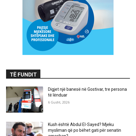
TË FUNDIT
Digjet një banesë në Gostivar, tre persona
të lënduar
6 Gusht, 2026
Kush është Abdul El-Sayed? Mjeku
mysliman që po bëhet gati për senatin
amerikan?