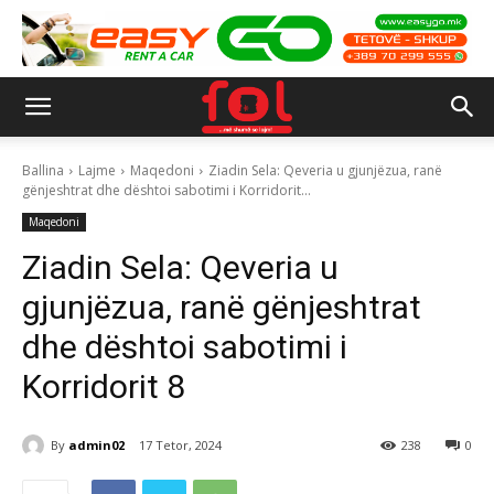
Ballina
Lajme
Maqedoni
Ziadin Sela: Qeveria u gjunjëzua, ranë
gënjeshtrat dhe dështoi sabotimi i Korridorit...
Maqedoni
Ziadin Sela: Qeveria u
gjunjëzua, ranë gënjeshtrat
dhe dështoi sabotimi i
Korridorit 8
By
admin02
17 Tetor, 2024
238
0