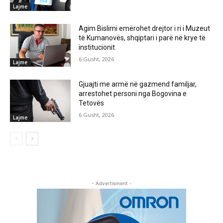
Lajme
Agim Bislimi emërohet drejtor i ri i Muzeut
të Kumanovës, shqiptari i parë në krye të
institucionit
6 Gusht, 2026
Lajme
Gjuajti me armë në gazmend familjar,
arrestohet personi nga Bogovina e
Tetovës
6 Gusht, 2026
Lajme
- Advertisment -