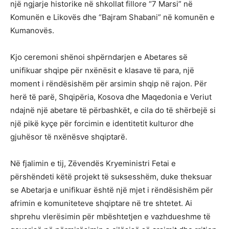
një ngjarje historike në shkollat fillore “7 Marsi” në
Komunën e Likovës dhe “Bajram Shabani” në komunën e
Kumanovës.
Kjo ceremoni shënoi shpërndarjen e Abetares së
unifikuar shqipe për nxënësit e klasave të para, një
moment i rëndësishëm për arsimin shqip në rajon. Për
herë të parë, Shqipëria, Kosova dhe Maqedonia e Veriut
ndajnë një abetare të përbashkët, e cila do të shërbejë si
një pikë kyçe për forcimin e identitetit kulturor dhe
gjuhësor të nxënësve shqiptarë.
Në fjalimin e tij, Zëvendës Kryeministri Fetai e
përshëndeti këtë projekt të suksesshëm, duke theksuar
se Abetarja e unifikuar është një mjet i rëndësishëm për
afrimin e komuniteteve shqiptare në tre shtetet. Ai
shprehu vlerësimin për mbështetjen e vazhdueshme të