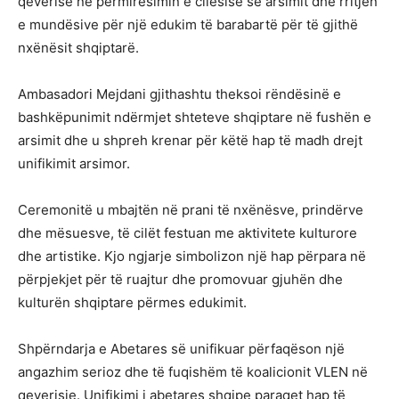
qeverisë në përmirësimin e cilësisë së arsimit dhe rritjen
e mundësive për një edukim të barabartë për të gjithë
nxënësit shqiptarë.
Ambasadori Mejdani gjithashtu theksoi rëndësinë e
bashkëpunimit ndërmjet shteteve shqiptare në fushën e
arsimit dhe u shpreh krenar për këtë hap të madh drejt
unifikimit arsimor.
Ceremonitë u mbajtën në prani të nxënësve, prindërve
dhe mësuesve, të cilët festuan me aktivitete kulturore
dhe artistike. Kjo ngjarje simbolizon një hap përpara në
përpjekjet për të ruajtur dhe promovuar gjuhën dhe
kulturën shqiptare përmes edukimit.
Shpërndarja e Abetares së unifikuar përfaqëson një
angazhim serioz dhe të fuqishëm të koalicionit VLEN në
qeverisje. Unifikimi i abetares shqipe paraqet hap të