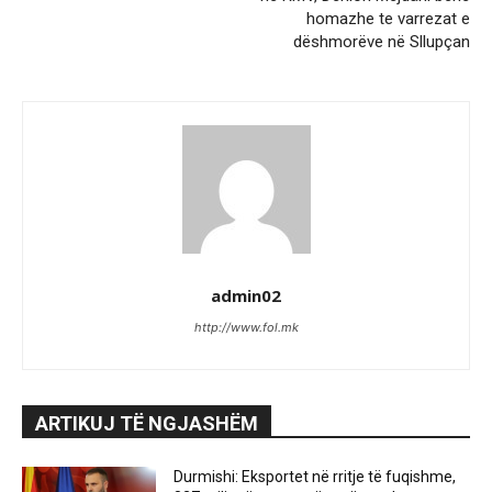
homazhe te varrezat e
dëshmorëve në Sllupçan
admin02
http://www.fol.mk
ARTIKUJ TË NGJASHËM
Durmishi: Eksportet në rritje të fuqishme,