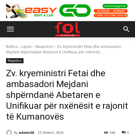
Ballina
Lajme
Maqedoni
Zv. kryeministri Fetai dhe ambasadori
Mejdani shpërndanë Abetaren e Unifikuar për nxënësit...
Maqedoni
Zv. kryeministri Fetai dhe
ambasadori Mejdani
shpërndanë Abetaren e
Unifikuar për nxënësit e rajonit
të Kumanovës
By
admin02
25 Shtator, 2024
346
0