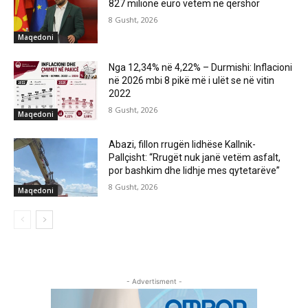
827 milionë euro vetëm në qershor
8 Gusht, 2026
Maqedoni
Nga 12,34% në 4,22% – Durmishi: Inflacioni
në 2026 mbi 8 pikë më i ulët se në vitin
2022
8 Gusht, 2026
Maqedoni
Abazi, fillon rrugën lidhëse Kallnik-
Pallçisht: “Rrugët nuk janë vetëm asfalt,
por bashkim dhe lidhje mes qytetarëve”
8 Gusht, 2026
Maqedoni
- Advertisment -