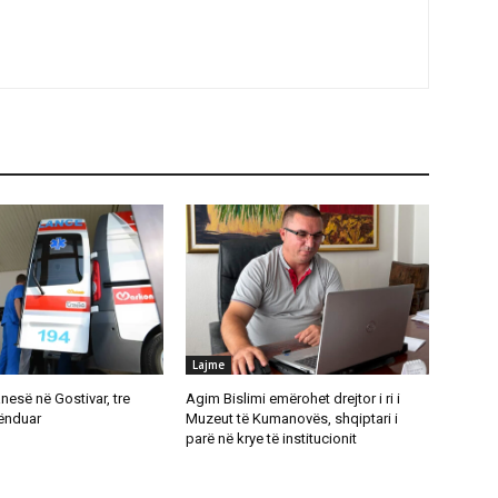
Lajme
anesë në Gostivar, tre
Agim Bislimi emërohet drejtor i ri i
lënduar
Muzeut të Kumanovës, shqiptari i
parë në krye të institucionit