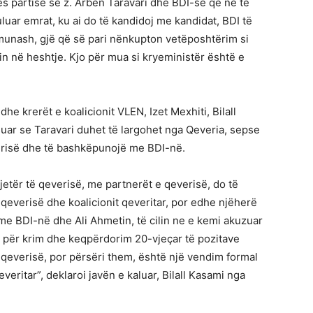
s partisë së z. Arben Taravari dhe BDI-së që në të
uar emrat, ku ai do të kandidoj me kandidat, BDI të
omunash, gjë që së pari nënkupton vetëposhtërim si
sin në heshtje. Kjo për mua si kryeministër është e
he krerët e koalicionit VLEN, Izet Mexhiti, Bilall
suar se Taravari duhet të largohet nga Qeveria, sepse
erisë dhe të bashkëpunojë me BDI-në.
jetër të qeverisë, me partnerët e qeverisë, do të
ë qeverisë dhe koalicionit qeveritar, por edhe njëherë
 BDI-në dhe Ali Ahmetin, të cilin ne e kemi akuzuar
 për krim dhe keqpërdorim 20-vjeçar të pozitave
 qeverisë, por përsëri them, është një vendim formal
everitar”, deklaroi javën e kaluar, Bilall Kasami nga