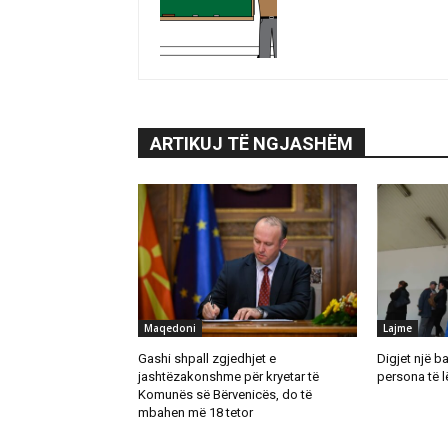
ARTIKUJ TË NGJASHËM
Maqedoni
Lajme
Gashi shpall zgjedhjet e
Digjet një b
jashtëzakonshme për kryetar të
persona të 
Komunës së Bërvenicës, do të
mbahen më 18 tetor