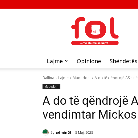
FOL
Lajme
Opinione
Shëndetës
Ballina
Lajme
Maqedoni
A do të qëndrojë ASH në
Maqedoni
A do të qëndrojë 
vendimtar Mickosk
By
admin05
5 Maj, 2025