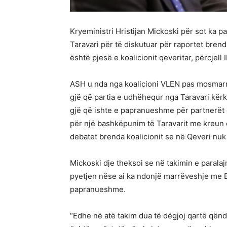
Kryeministri Hristijan Mickoski për sot ka 
Taravari për të diskutuar për raportet brend
është pjesë e koalicionit qeveritar, përcjell 
ASH u nda nga koalicioni VLEN pas mosmarrë
gjë që partia e udhëhequr nga Taravari kërko
gjë që ishte e papranueshme për partnerët e
për një bashkëpunim të Taravarit me kreun e 
debatet brenda koalicionit se në Qeveri n
Mickoski dje theksoi se në takimin e paralaj
pyetjen nëse ai ka ndonjë marrëveshje me BDI
papranueshme.
“Edhe në atë takim dua të dëgjoj qartë qën