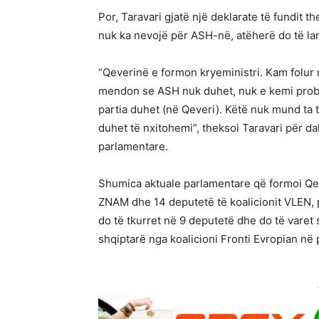
Por, Taravari gjatë një deklarate të fundit 
nuk ka nevojë për ASH-në, atëherë do të la
“Qeverinë e formon kryeministri. Kam folur 
mendon se ASH nuk duhet, nuk e kemi probl
partia duhet (në Qeveri). Këtë nuk mund ta 
duhet të nxitohemi”, theksoi Taravari për d
parlamentare.
Shumica aktuale parlamentare që formoi 
ZNAM dhe 14 deputetë të koalicionit VLEN,
do të tkurret në 9 deputetë dhe do të varet 
shqiptarë nga koalicioni Fronti Evropian në 