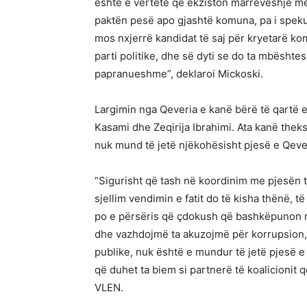
është e vërtetë që ekziston marrëveshje me
paktën pesë apo gjashtë komuna, pa i spekul
mos nxjerrë kandidat të saj për kryetarë k
parti politike, dhe së dyti se do ta mbështe
papranueshme”, deklaroi Mickoski.
Largimin nga Qeveria e kanë bërë të qartë ed
Kasami dhe Zeqirija Ibrahimi. Ata kanë thek
nuk mund të jetë njëkohësisht pjesë e Qev
“Sigurisht që tash në koordinim me pjesën t
sjellim vendimin e fatit do të kisha thënë, t
po e përsëris që çdokush që bashkëpunon me
dhe vazhdojmë ta akuzojmë për korrupsion,
publike, nuk është e mundur të jetë pjesë e
që duhet ta biem si partnerë të koalicionit q
VLEN.