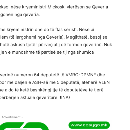
theksoi nëse kryeministri Mickoski vlerëson se Qeveria
rgohen nga qeveria.
me kryeministrin dhe do të flas sërish. Nëse ai
em (të largohemi nga Qeveria). Megjithatë, besoj se
thotë askush tjetër përveç atij që formon qeverinë. Nuk
aljen e mundshme të partisë së tij nga shumica
Qeverinë numëron 64 deputetë të VMRO-DPMNE dhe
 por me daljen e ASH-së me 5 deputetë, atëherë VLEN
se a do të ketë bashkëngjitje të deputetëve të tjerë
përbërjen aktuale qeveritare. (INA)
- Advertisment -