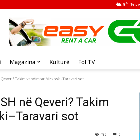
C
8
Tetov
i
Magazina
Kulturë
Fol TV
 Qeveri? Takim vendimtar Mickoski–Taravari sot
ASH në Qeveri? Takim
i–Taravari sot
486
0