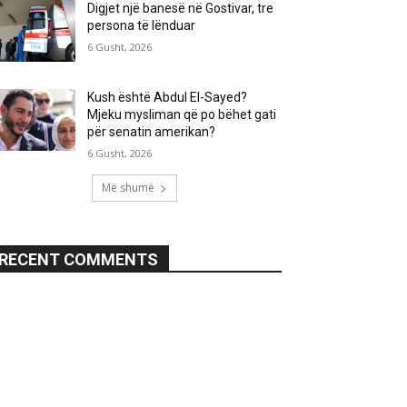
Digjet një banesë në Gostivar, tre
persona të lënduar
6 Gusht, 2026
Kush është Abdul El-Sayed?
Mjeku mysliman që po bëhet gati
për senatin amerikan?
6 Gusht, 2026
Më shumë
RECENT COMMENTS