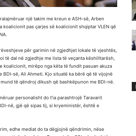
paralajmëruar një takim me kreun e ASH-së, Arben
a koalicionit pas çarjes së koalicionit shqiptar VLEN që
INA.
veshjeve për garimin në zgjedhjet lokale të vjeshtës,
i të dal në zgjedhje me lista të veçanta këshilltarësh,
 koalicionit, mirëpo nga këta të fundit pasuan akuza
BDI-së, Ali Ahmeti. Kjo situatë ka bërë që të vijojnë
uk mund të qëndroj dikush që bashkëpunon me BDI-në.
mëruar personalisht do t’ia parashtrojë Taravarit
-në, gjë që sipas tij, si kryeministër, është e
drim, edhe mediat do ta dëgjojnë qëndrimin, nëse