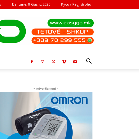
E shtunë, 8 Gusht, 2026
Kycu / Regjistrohu
o
- Advertisment -