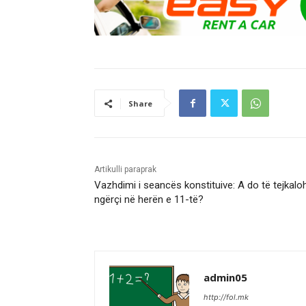
Share
Artikulli paraprak
Vazhdimi i seancës konstituive: A do të tejkalo
ngërçi në herën e 11-të?
admin05
http://fol.mk