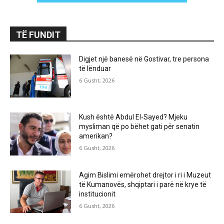
TË FUNDIT
Digjet një banesë në Gostivar, tre persona
të lënduar
6 Gusht, 2026
Kush është Abdul El-Sayed? Mjeku
mysliman që po bëhet gati për senatin
amerikan?
6 Gusht, 2026
Agim Bislimi emërohet drejtor i ri i Muzeut
të Kumanovës, shqiptari i parë në krye të
institucionit
6 Gusht, 2026