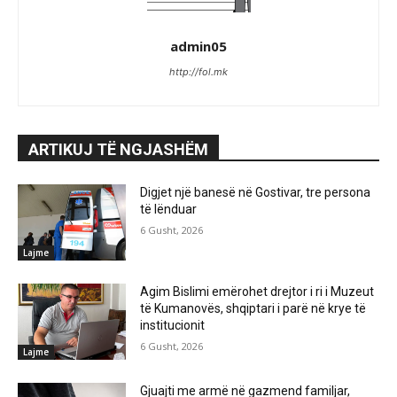
admin05
http://fol.mk
ARTIKUJ TË NGJASHËM
Digjet një banesë në Gostivar, tre persona
të lënduar
6 Gusht, 2026
Lajme
Agim Bislimi emërohet drejtor i ri i Muzeut
të Kumanovës, shqiptari i parë në krye të
institucionit
6 Gusht, 2026
Lajme
Gjuajti me armë në gazmend familjar,