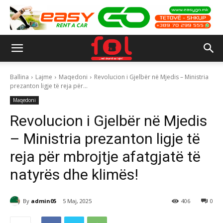
Ballina
Lajme
Maqedoni
Revolucion i Gjelbër në Mjedis – Ministria
prezanton ligje të reja për...
Maqedoni
Revolucion i Gjelbër në Mjedis
– Ministria prezanton ligje të
reja për mbrojtje afatgjatë të
natyrës dhe klimës!
By
admin05
5 Maj, 2025
406
0