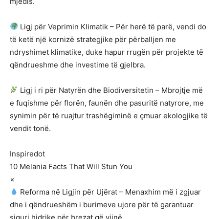
mjedis.
Ligj për Veprimin Klimatik – Për herë të parë, vendi do
të ketë një kornizë strategjike për përballjen me
ndryshimet klimatike, duke hapur rrugën për projekte të
qëndrueshme dhe investime të gjelbra.
Ligj i ri për Natyrën dhe Biodiversitetin – Mbrojtje më
e fuqishme për florën, faunën dhe pasuritë natyrore, me
synimin për të ruajtur trashëgiminë e çmuar ekologjike të
vendit tonë.
Inspiredot
10 Melania Facts That Will Stun You
×
Reforma në Ligjin për Ujërat – Menaxhim më i zgjuar
dhe i qëndrueshëm i burimeve ujore për të garantuar
siguri hidrike për brezat që vijnë.