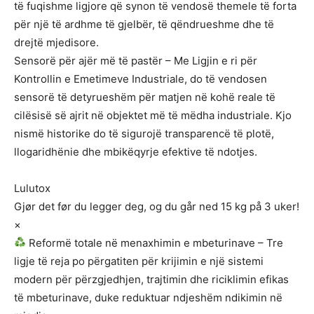
të fuqishme ligjore që synon të vendosë themele të forta
për një të ardhme të gjelbër, të qëndrueshme dhe të
drejtë mjedisore.
Sensorë për ajër më të pastër – Me Ligjin e ri për
Kontrollin e Emetimeve Industriale, do të vendosen
sensorë të detyrueshëm për matjen në kohë reale të
cilësisë së ajrit në objektet më të mëdha industriale. Kjo
nismë historike do të sigurojë transparencë të plotë,
llogaridhënie dhe mbikëqyrje efektive të ndotjes.
Lulutox
Gjør det før du legger deg, og du går ned 15 kg på 3 uker!
×
Reformë totale në menaxhimin e mbeturinave – Tre
ligje të reja po përgatiten për krijimin e një sistemi
modern për përzgjedhjen, trajtimin dhe riciklimin efikas
të mbeturinave, duke reduktuar ndjeshëm ndikimin në