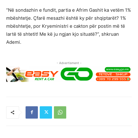
“Në sondazhin e fundit, partia e Afrim Gashit ka vetëm 1%
mbështetje. Çfarë mesazhi është ky për shqiptarët? 1%
mbështetje, por Kryeministri e cakton për postin më të
lartë të shtetit! Me kë ju ngjan kjo situatë?”, shkruan
Ademi.
- Advertisment -