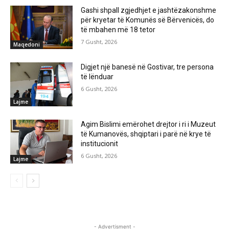
Gashi shpall zgjedhjet e jashtëzakonshme
për kryetar të Komunës së Bërvenicës, do
të mbahen më 18 tetor
7 Gusht, 2026
Maqedoni
Digjet një banesë në Gostivar, tre persona
të lënduar
6 Gusht, 2026
Lajme
Agim Bislimi emërohet drejtor i ri i Muzeut
të Kumanovës, shqiptari i parë në krye të
institucionit
6 Gusht, 2026
Lajme
- Advertisment -