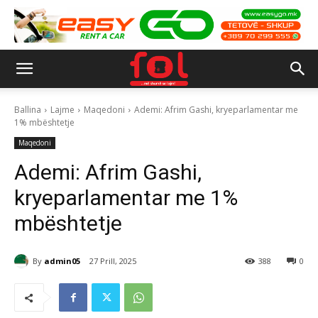
Ballina
Lajme
Maqedoni
Ademi: Afrim Gashi, kryeparlamentar me
1% mbështetje
Maqedoni
Ademi: Afrim Gashi,
kryeparlamentar me 1%
mbështetje
By
admin05
27 Prill, 2025
388
0