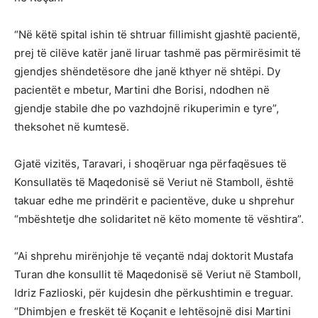
“Në këtë spital ishin të shtruar fillimisht gjashtë pacientë,
prej të cilëve katër janë liruar tashmë pas përmirësimit të
gjendjes shëndetësore dhe janë kthyer në shtëpi. Dy
pacientët e mbetur, Martini dhe Borisi, ndodhen në
gjendje stabile dhe po vazhdojnë rikuperimin e tyre”,
theksohet në kumtesë.
Gjatë vizitës, Taravari, i shoqëruar nga përfaqësues të
Konsullatës të Maqedonisë së Veriut në Stamboll, është
takuar edhe me prindërit e pacientëve, duke u shprehur
“mbështetje dhe solidaritet në këto momente të vështira”.
“Ai shprehu mirënjohje të veçantë ndaj doktorit Mustafa
Turan dhe konsullit të Maqedonisë së Veriut në Stamboll,
Idriz Fazlioski, për kujdesin dhe përkushtimin e treguar.
“Dhimbjen e freskët të Koçanit e lehtësojnë disi Martini