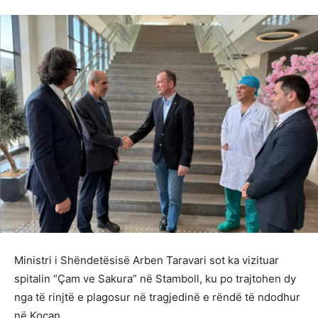
Ministri i Shëndetësisë Arben Taravari sot ka vizituar
spitalin “Çam ve Sakura” në Stamboll, ku po trajtohen dy
nga të rinjtë e plagosur në tragjedinë e rëndë të ndodhur
në Koçan.