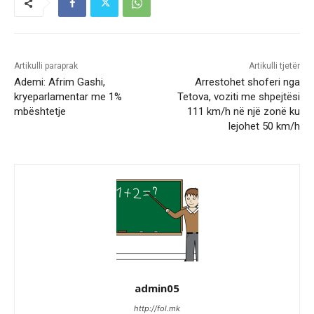
Artikulli paraprak
Artikulli tjetër
Ademi: Afrim Gashi,
Arrestohet shoferi nga
kryeparlamentar me 1%
Tetova, voziti me shpejtësi
mbështetje
111 km/h në një zonë ku
lejohet 50 km/h
admin05
http://fol.mk