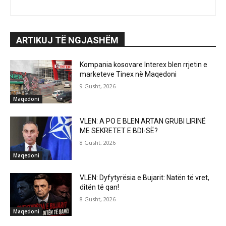
ARTIKUJ TË NGJASHËM
Kompania kosovare Interex blen rrjetin e
marketeve Tinex në Maqedoni
9 Gusht, 2026
Maqedoni
VLEN: A PO E BLEN ARTAN GRUBI LIRINË
ME SEKRETET E BDI-SË?
8 Gusht, 2026
Maqedoni
VLEN: Dyfytyrësia e Bujarit: Natën të vret,
ditën të qan!
8 Gusht, 2026
Maqedoni