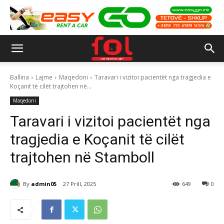
Ballina
Lajme
Maqedoni
Taravari i vizitoi pacientët nga tragjedia e
Koçanit të cilët trajtohen në...
Maqedoni
Taravari i vizitoi pacientët nga
tragjedia e Koçanit të cilët
trajtohen në Stamboll
By
admin05
27 Prill, 2025
649
0