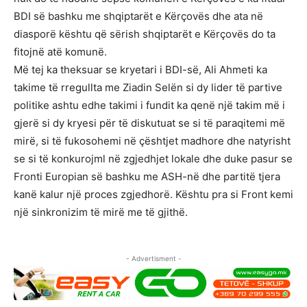
BDI së bashku me shqiptarët e Kërçovës dhe ata në
diasporë kështu që sërish shqiptarët e Kërçovës do ta
fitojnë atë komunë.
Më tej ka theksuar se kryetari i BDI-së, Ali Ahmeti ka
takime të rregullta me Ziadin Selën si dy lider të partive
politike ashtu edhe takimi i fundit ka qenë një takim më i
gjerë si dy kryesi për të diskutuat se si të paraqitemi më
mirë, si të fukosohemi në çështjet madhore dhe natyrisht
se si të konkurojml në zgjedhjet lokale dhe duke pasur se
Fronti Europian së bashku me ASH-në dhe partitë tjera
kanë kalur një proces zgjedhorë. Kështu pra si Front kemi
një sinkronizim të mirë me të gjithë.
- Advertisment -