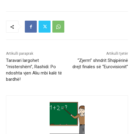
Artikulli paraprak
Artikulli tjetër
Taravari largohet
“Zjerm” shndrit Shqipërinë
“mistershëm”, Rashidi: Po
drejt finales së “Eurovisionit”
ndoshta vjen Aliu mbi kalë të
bardhë!