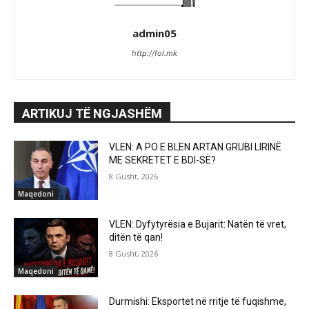
admin05
http://fol.mk
ARTIKUJ TË NGJASHËM
VLEN: A PO E BLEN ARTAN GRUBI LIRINË
ME SEKRETET E BDI-SË?
8 Gusht, 2026
Maqedoni
VLEN: Dyfytyrësia e Bujarit: Natën të vret,
ditën të qan!
8 Gusht, 2026
Maqedoni
Durmishi: Eksportet në rritje të fuqishme,