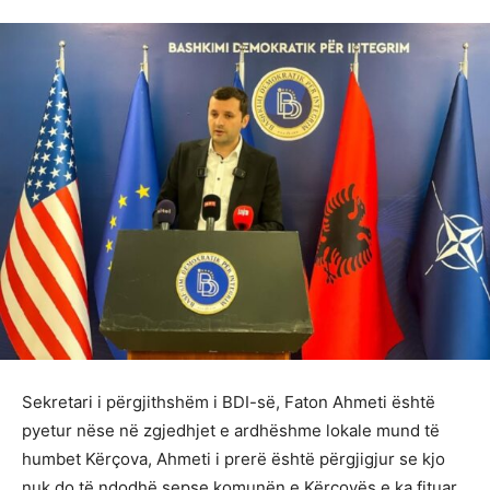
Sekretari i përgjithshëm i BDI-së, Faton Ahmeti është
pyetur nëse në zgjedhjet e ardhëshme lokale mund të
humbet Kërçova, Ahmeti i prerë është përgjigjur se kjo
nuk do të ndodhë sepse komunën e Kërçovës e ka fituar