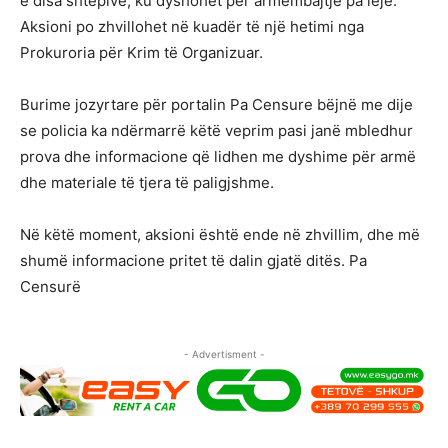
e disa shtëpive, ku dyshohet për armëmbajtje pa leje.
Aksioni po zhvillohet në kuadër të një hetimi nga
Prokuroria për Krim të Organizuar.
Burime jozyrtare për portalin Pa Censure bëjnë me dije
se policia ka ndërmarrë këtë veprim pasi janë mbledhur
prova dhe informacione që lidhen me dyshime për armë
dhe materiale të tjera të paligjshme.
Në këtë moment, aksioni është ende në zhvillim, dhe më
shumë informacione pritet të dalin gjatë ditës. Pa
Censurë
- Advertisment -