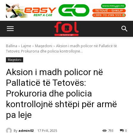
Ballina
Lajme
Maqedoni
Aksion i madh policor në Pallaticë të
Tetovës: Prokuroria dhe policia kontrollojnë...
Maqedoni
Aksion i madh policor në
Pallaticë të Tetovës:
Prokuroria dhe policia
kontrollojnë shtëpi për armë
pa leje
By
admin02
17 Prill, 2025
793
0