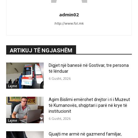
admin02
http://www.fol.mk
ARTIKUJ TË NGJASHËM
Digjet një banesë në Gostivar, tre persona
të lënduar
6 Gusht, 2026
Lajme
Agim Bislimi emërohet drejtor i ri i Muzeut
të Kumanovës, shqiptari i parë në krye të
institucionit
6 Gusht, 2026
Lajme
Gjuajti me armë në gazmend familjar,