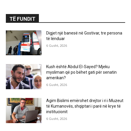
TË FUNDIT
Digjet një banesë në Gostivar, tre persona
të lënduar
6 Gusht, 2026
Kush është Abdul El-Sayed? Mjeku
mysliman që po bëhet gati për senatin
amerikan?
6 Gusht, 2026
Agim Bislimi emërohet drejtor i ri i Muzeut
të Kumanovës, shqiptari i parë në krye të
institucionit
6 Gusht, 2026