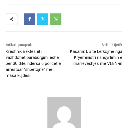
Artikulli paraprak
Artikulli tjetër
Kreshnik Bekteshit i
Kasami: Do të kërkojmë nga
vazhdohet paraburgimi edhe
Kryeministri rishqyrtimin e
për 30 ditë, ndërsa 6 policët e
marrëveshjes me VLEN-in
arrestuar “shpëtojnë” me
masa kujdesi!