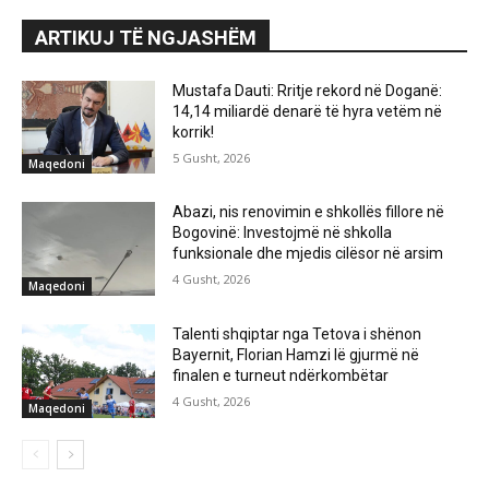
ARTIKUJ TË NGJASHËM
Mustafa Dauti: Rritje rekord në Doganë:
14,14 miliardë denarë të hyra vetëm në
korrik!
5 Gusht, 2026
Maqedoni
Abazi, nis renovimin e shkollës fillore në
Bogovinë: Investojmë në shkolla
funksionale dhe mjedis cilësor në arsim
4 Gusht, 2026
Maqedoni
Talenti shqiptar nga Tetova i shënon
Bayernit, Florian Hamzi lë gjurmë në
finalen e turneut ndërkombëtar
4 Gusht, 2026
Maqedoni