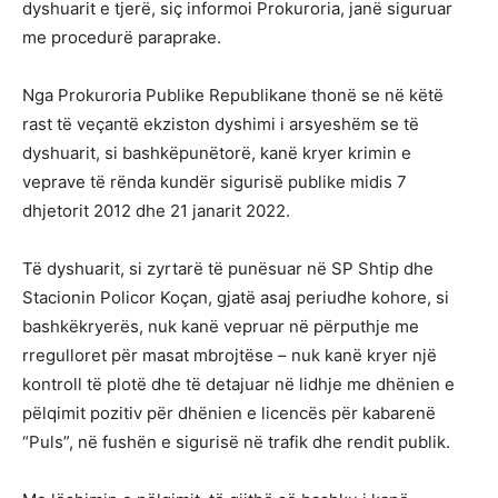
dyshuarit e tjerë, siç informoi Prokuroria, janë siguruar
me procedurë paraprake.
Nga Prokuroria Publike Republikane thonë se në këtë
rast të veçantë ekziston dyshimi i arsyeshëm se të
dyshuarit, si bashkëpunëtorë, kanë kryer krimin e
veprave të rënda kundër sigurisë publike midis 7
dhjetorit 2012 dhe 21 janarit 2022.
Të dyshuarit, si zyrtarë të punësuar në SP Shtip dhe
Stacionin Policor Koçan, gjatë asaj periudhe kohore, si
bashkëkryerës, nuk kanë vepruar në përputhje me
rregulloret për masat mbrojtëse – nuk kanë kryer një
kontroll të plotë dhe të detajuar në lidhje me dhënien e
pëlqimit pozitiv për dhënien e licencës për kabarenë
“Puls”, në fushën e sigurisë në trafik dhe rendit publik.