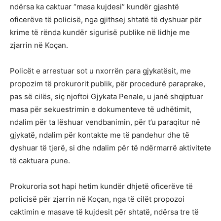
ndërsa ka caktuar “masa kujdesi” kundër gjashtë
oficerëve të policisë, nga gjithsej shtatë të dyshuar për
krime të rënda kundër sigurisë publike në lidhje me
zjarrin në Koçan.
Policët e arrestuar sot u nxorrën para gjykatësit, me
propozim të prokurorit publik, për procedurë paraprake,
pas së cilës, siç njoftoi Gjykata Penale, u janë shqiptuar
masa për sekuestrimin e dokumenteve të udhëtimit,
ndalim për ta lëshuar vendbanimin, për t’u paraqitur në
gjykatë, ndalim për kontakte me të pandehur dhe të
dyshuar të tjerë, si dhe ndalim për të ndërmarrë aktivitete
të caktuara pune.
Prokuroria sot hapi hetim kundër dhjetë oficerëve të
policisë për zjarrin në Koçan, nga të cilët propozoi
caktimin e masave të kujdesit për shtatë, ndërsa tre të