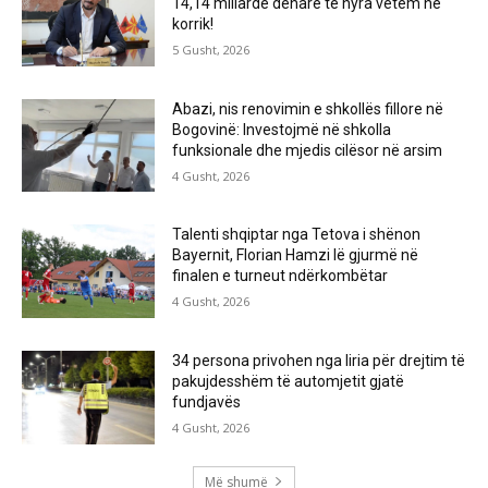
14,14 miliardë denarë të hyra vetëm në
korrik!
5 Gusht, 2026
Abazi, nis renovimin e shkollës fillore në
Bogovinë: Investojmë në shkolla
funksionale dhe mjedis cilësor në arsim
4 Gusht, 2026
Talenti shqiptar nga Tetova i shënon
Bayernit, Florian Hamzi lë gjurmë në
finalen e turneut ndërkombëtar
4 Gusht, 2026
34 persona privohen nga liria për drejtim të
pakujdesshëm të automjetit gjatë
fundjavës
4 Gusht, 2026
Më shumë