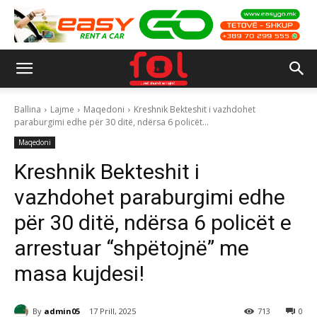
Ballina
Lajme
Maqedoni
Kreshnik Bekteshit i vazhdohet
paraburgimi edhe për 30 ditë, ndërsa 6 policët...
Maqedoni
Kreshnik Bekteshit i
vazhdohet paraburgimi edhe
për 30 ditë, ndërsa 6 policët e
arrestuar “shpëtojnë” me
masa kujdesi!
By
admin05
17 Prill, 2025
713
0