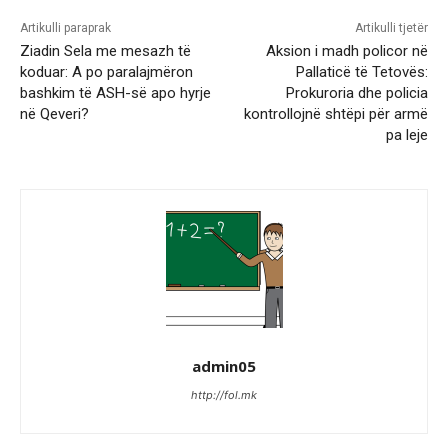
Artikulli paraprak
Artikulli tjetër
Ziadin Sela me mesazh të
Aksion i madh policor në
koduar: A po paralajmëron
Pallaticë të Tetovës:
bashkim të ASH-së apo hyrje
Prokuroria dhe policia
në Qeveri?
kontrollojnë shtëpi për armë
pa leje
admin05
http://fol.mk