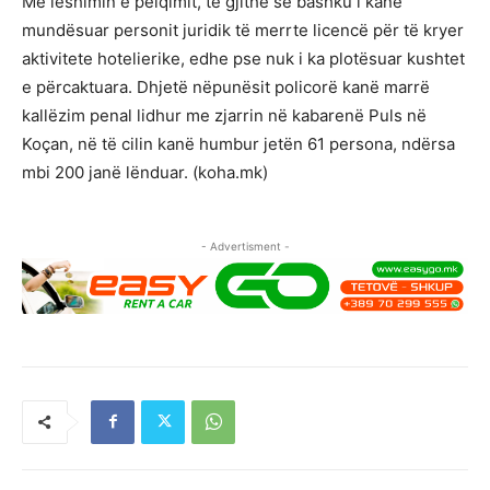
Me lëshimin e pëlqimit, të gjithë së bashku i kanë
mundësuar personit juridik të merrte licencë për të kryer
aktivitete hotelierike, edhe pse nuk i ka plotësuar kushtet
e përcaktuara. Dhjetë nëpunësit policorë kanë marrë
kallëzim penal lidhur me zjarrin në kabarenë Puls në
Koçan, në të cilin kanë humbur jetën 61 persona, ndërsa
mbi 200 janë lënduar. (koha.mk)
- Advertisment -