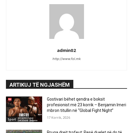
admin02
http://www.fol.mk
ARTIKUJ TË NGJASHËM
Gostivari bëhet qendra e boksit
profesionist më 23 korrik – Benjamin Imeri
mbron titullin në “Global Fight Night”
17 Korrik, 2026
Sport
Rruga drejt trofeut: Pesë duelet që do të