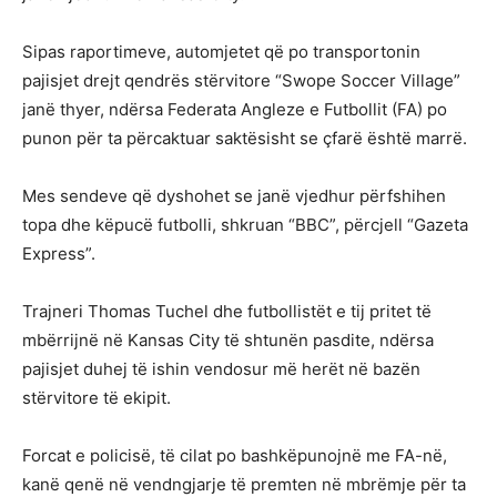
Sipas raportimeve, automjetet që po transportonin
pajisjet drejt qendrës stërvitore “Swope Soccer Village”
janë thyer, ndërsa Federata Angleze e Futbollit (FA) po
punon për ta përcaktuar saktësisht se çfarë është marrë.
Mes sendeve që dyshohet se janë vjedhur përfshihen
topa dhe këpucë futbolli, shkruan “BBC”, përcjell “Gazeta
Express”.
Trajneri Thomas Tuchel dhe futbollistët e tij pritet të
mbërrijnë në Kansas City të shtunën pasdite, ndërsa
pajisjet duhej të ishin vendosur më herët në bazën
stërvitore të ekipit.
Forcat e policisë, të cilat po bashkëpunojnë me FA-në,
kanë qenë në vendngjarje të premten në mbrëmje për ta