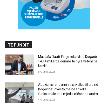
TË FUNDIT
Mustafa Dauti: Rritje rekord në Doganë:
14,14 miliardë denarë të hyra vetëm në
korrik!
5 Gusht, 2026
Abazi, nis renovimin e shkollës fillore në
Bogovinë: Investojmë në shkolla
funksionale dhe mjedis cilësor në arsim
4 Gusht, 2026