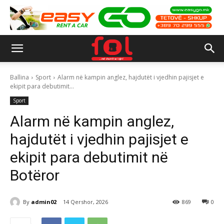
Ballina
Sport
Alarm në kampin anglez, hajdutët i vjedhin pajisjet e
ekipit para debutimit...
Sport
Alarm në kampin anglez,
hajdutët i vjedhin pajisjet e
ekipit para debutimit në
Botëror
By
admin02
14 Qershor, 2026
869
0