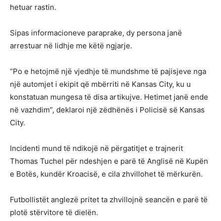
hetuar rastin.
Sipas informacioneve paraprake, dy persona janë
arrestuar në lidhje me këtë ngjarje.
“Po e hetojmë një vjedhje të mundshme të pajisjeve nga
një automjet i ekipit që mbërriti në Kansas City, ku u
konstatuan mungesa të disa artikujve. Hetimet janë ende
në vazhdim”, deklaroi një zëdhënës i Policisë së Kansas
City.
Incidenti mund të ndikojë në përgatitjet e trajnerit
Thomas Tuchel për ndeshjen e parë të Anglisë në Kupën
e Botës, kundër Kroacisë, e cila zhvillohet të mërkurën.
Futbollistët anglezë pritet ta zhvillojnë seancën e parë të
plotë stërvitore të dielën.