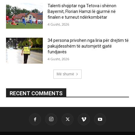
Talenti shqiptar nga Tetova i shënon
Bayernit, Florian Hamzi lë gjurmë në
finalen e turneut ndërkombëtar
4 Gusht, 2026
34 persona privohen nga liria për drejtim të
pakujdesshëm të automjetit gjatë
fundjavës
4 Gusht, 2026
Më shumë
RECENT COMMENTS