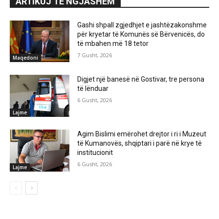
ARTIKUJ TË NGJASHËM
Gashi shpall zgjedhjet e jashtëzakonshme
për kryetar të Komunës së Bërvenicës, do
të mbahen më 18 tetor
7 Gusht, 2026
Maqedoni
Digjet një banesë në Gostivar, tre persona
të lënduar
6 Gusht, 2026
Lajme
Agim Bislimi emërohet drejtor i ri i Muzeut
të Kumanovës, shqiptari i parë në krye të
institucionit
6 Gusht, 2026
Lajme