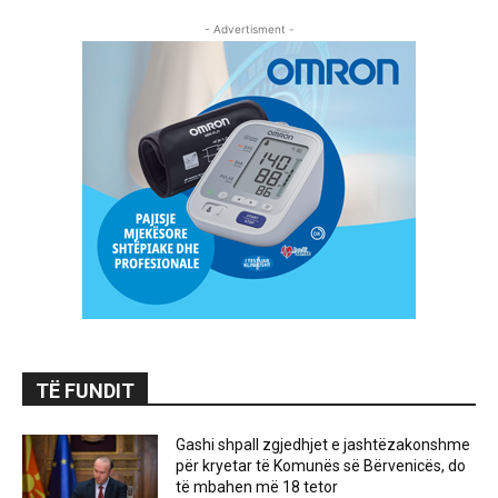
- Advertisment -
TË FUNDIT
Gashi shpall zgjedhjet e jashtëzakonshme
për kryetar të Komunës së Bërvenicës, do
të mbahen më 18 tetor