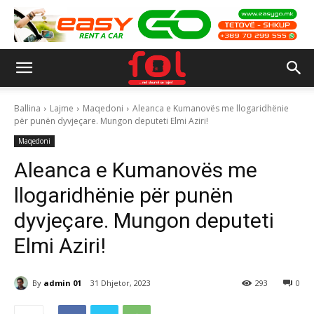
Ballina
Lajme
Maqedoni
Aleanca e Kumanovës me llogaridhënie
për punën dyvjeçare. Mungon deputeti Elmi Aziri!
Maqedoni
Aleanca e Kumanovës me
llogaridhënie për punën
dyvjeçare. Mungon deputeti
Elmi Aziri!
By
admin 01
31 Dhjetor, 2023
293
0