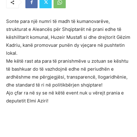
Sonte para një numri të madh të kumanovarëve,
strukturat e Aleancës për Shqiptarët në prani edhe të
këshilltarit komunal, Huzeir Mustafi si dhe drejtorit Gëzim
Kadriu, kanë promovuar punën dy vjeçare në pushtetin
lokal.
Me këtë rast ata para të pranishmëve u zotuan se kështu
të bashkuar do të vazhdojnë edhe në periudhën e
ardhëshme me përgjegjësi, transparencë, llogaridhënie,
dhe standard të ri në politikbërjen shqiptare!
Ajo çfar ra në sy se në këtë event nuk u vërejt prania e
deputetit Elmi Aziri!