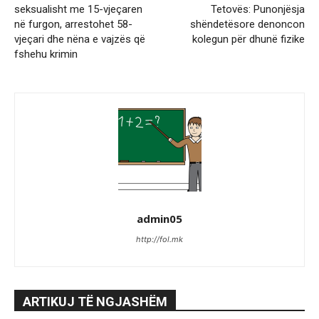
seksualisht me 15-vjeçaren
Tetovës: Punonjësja
në furgon, arrestohet 58-
shëndetësore denoncon
vjeçari dhe nëna e vajzës që
kolegun për dhunë fizike
fshehu krimin
admin05
http://fol.mk
ARTIKUJ TË NGJASHËM