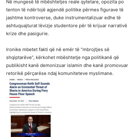
Në mungesë të mbështetjes reale qytetare, opozita po
tenton të ndërtojë agjendë politike përmes figurave të
jashtme kontroverse, duke instrumentalizuar edhe të
ashtuquajturat lëvizje studentore për të krijuar narrativë
krize dhe pasigurie.
Ironike mbetet fakti që në emër të “mbrojtjes së
shqiptarëve”, kërkohet mbështetje nga politikanë që
publikisht kanë demonizuar islamin dhe kanë promovuar
retorikë përçarëse ndaj komuniteteve myslimane.