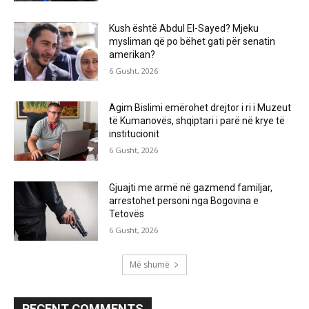
Kush është Abdul El-Sayed? Mjeku
mysliman që po bëhet gati për senatin
amerikan?
6 Gusht, 2026
Agim Bislimi emërohet drejtor i ri i Muzeut
të Kumanovës, shqiptari i parë në krye të
institucionit
6 Gusht, 2026
Gjuajti me armë në gazmend familjar,
arrestohet personi nga Bogovina e
Tetovës
6 Gusht, 2026
Më shumë
RECENT COMMENTS