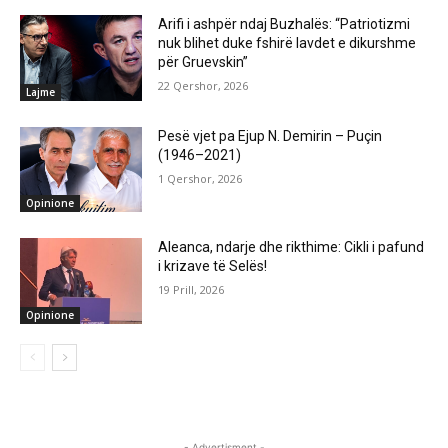
Arifi i ashpër ndaj Buzhalës: “Patriotizmi
nuk blihet duke fshirë lavdet e dikurshme
për Gruevskin”
22 Qershor, 2026
Lajme
Pesë vjet pa Ejup N. Demirin – Puçin
(1946–2021)
1 Qershor, 2026
Opinione
Aleanca, ndarje dhe rikthime: Cikli i pafund
i krizave të Selës!
19 Prill, 2026
Opinione
- Advertisment -