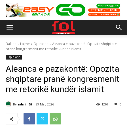
Ballina
Lajme
Opinione
Aleanca e pazakontë: Opozita shqiptare
pranë kongresmenit me retorikë kundër islamit
Opinione
Aleanca e pazakontë: Opozita
shqiptare pranë kongresmenit
me retorikë kundër islamit
By
admin05
29 Maj, 2026
1269
0