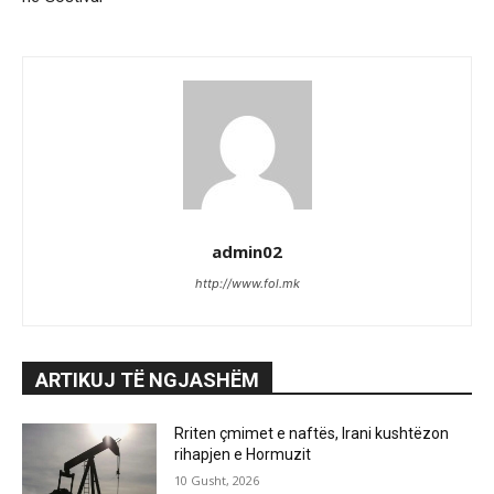
admin02
http://www.fol.mk
ARTIKUJ TË NGJASHËM
Rriten çmimet e naftës, Irani kushtëzon
rihapjen e Hormuzit
10 Gusht, 2026