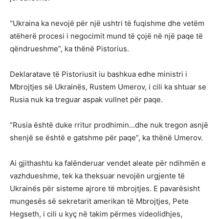
“Ukraina ka nevojë për një ushtri të fuqishme dhe vetëm
atëherë procesi i negocimit mund të çojë në një paqe të
qëndrueshme”, ka thënë Pistorius.
Deklaratave të Pistoriusit iu bashkua edhe ministri i
Mbrojtjes së Ukrainës, Rustem Umerov, i cili ka shtuar se
Rusia nuk ka treguar aspak vullnet për paqe.
“Rusia është duke rritur prodhimin…dhe nuk tregon asnjë
shenjë se është e gatshme për paqe”, ka thënë Umerov.
Ai gjithashtu ka falënderuar vendet aleate për ndihmën e
vazhdueshme, tek ka theksuar nevojën urgjente të
Ukrainës për sisteme ajrore të mbrojtjes. E pavarësisht
mungesës së sekretarit amerikan të Mbrojtjes, Pete
Hegseth, i cili u kyç në takim përmes videolidhjes,