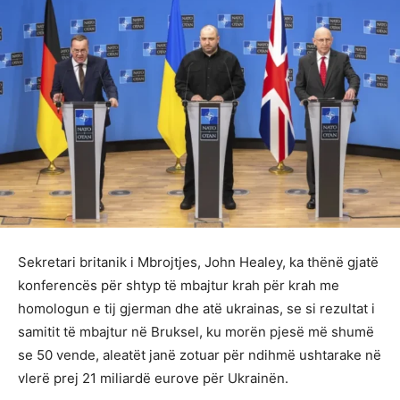
Sekretari britanik i Mbrojtjes, John Healey, ka thënë gjatë
konferencës për shtyp të mbajtur krah për krah me
homologun e tij gjerman dhe atë ukrainas, se si rezultat i
samitit të mbajtur në Bruksel, ku morën pjesë më shumë
se 50 vende, aleatët janë zotuar për ndihmë ushtarake në
vlerë prej 21 miliardë eurove për Ukrainën.