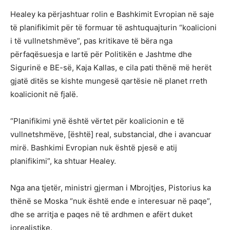
Healey ka përjashtuar rolin e Bashkimit Evropian në saje
të planifikimit për të formuar të ashtuquajturin “koalicioni
i të vullnetshmëve”, pas kritikave të bëra nga
përfaqësuesja e lartë për Politikën e Jashtme dhe
Sigurinë e BE-së, Kaja Kallas, e cila pati thënë më herët
gjatë ditës se kishte mungesë qartësie në planet rreth
koalicionit në fjalë.
“Planifikimi ynë është vërtet për koalicionin e të
vullnetshmëve, [është] real, substancial, dhe i avancuar
mirë. Bashkimi Evropian nuk është pjesë e atij
planifikimi”, ka shtuar Healey.
Nga ana tjetër, ministri gjerman i Mbrojtjes, Pistorius ka
thënë se Moska “nuk është ende e interesuar në paqe”,
dhe se arritja e paqes në të ardhmen e afërt duket
jorealistike.