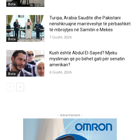
Bota
Turqia, Arabia Saudite dhe Pakistani
nënshkruajnë marrëveshje të përbashkët
të mbrojtjes në Samitin e Mekës
7 Gusht, 2026
Bota
Kush është Abdul El-Sayed? Mjeku
mysliman që po bëhet gati për senatin
amerikan?
6 Gusht, 2026
Bota
- Advertisment -