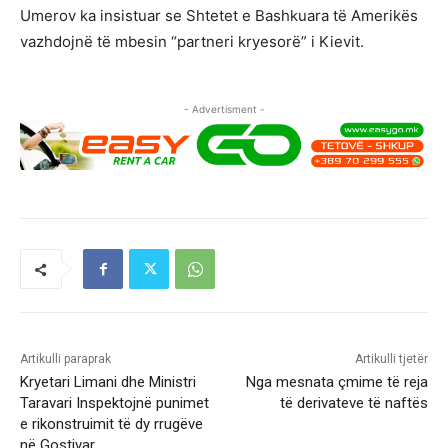
Umerov ka insistuar se Shtetet e Bashkuara të Amerikës
vazhdojnë të mbesin “partneri kryesorë” i Kievit.
- Advertisment -
Artikulli paraprak
Artikulli tjetër
Kryetari Limani dhe Ministri
Nga mesnata çmime të reja
Taravari Inspektojnë punimet
të derivateve të naftës
e rikonstruimit të dy rrugëve
në Gostivar