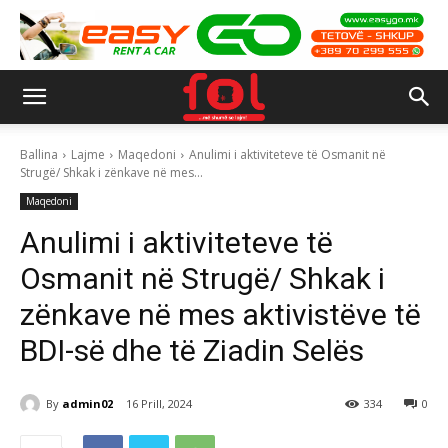
Ballina
Lajme
Maqedoni
Anulimi i aktiviteteve të Osmanit në
Strugë/ Shkak i zënkave në mes...
Maqedoni
Anulimi i aktiviteteve të
Osmanit në Strugë/ Shkak i
zënkave në mes aktivistëve të
BDI-së dhe të Ziadin Selës
By
admin02
16 Prill, 2024
334
0