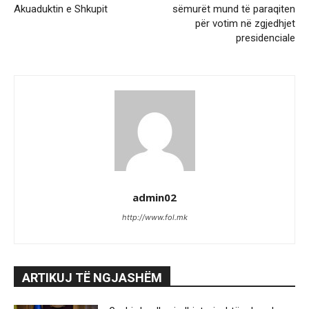
Akuaduktin e Shkupit
sëmurët mund të paraqiten
për votim në zgjedhjet
presidenciale
admin02
http://www.fol.mk
ARTIKUJ TË NGJASHËM