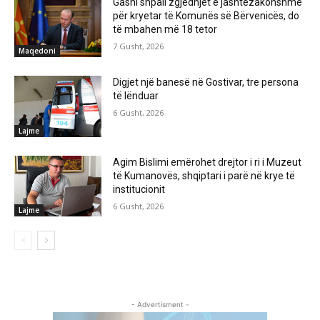
Gashi shpall zgjedhjet e jashtëzakonshme
për kryetar të Komunës së Bërvenicës, do
të mbahen më 18 tetor
7 Gusht, 2026
Maqedoni
Digjet një banesë në Gostivar, tre persona
të lënduar
6 Gusht, 2026
Lajme
Agim Bislimi emërohet drejtor i ri i Muzeut
të Kumanovës, shqiptari i parë në krye të
institucionit
6 Gusht, 2026
Lajme
- Advertisment -