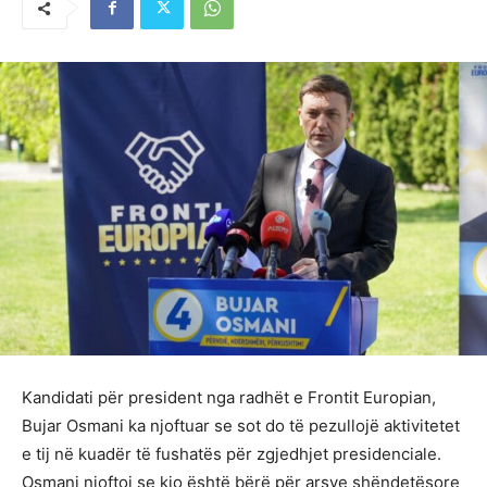
Kandidati për president nga radhët e Frontit Europian,
Bujar Osmani ka njoftuar se sot do të pezullojë aktivitetet
e tij në kuadër të fushatës për zgjedhjet presidenciale.
Osmani njoftoi se kjo është bërë për arsye shëndetësore