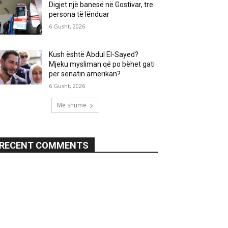
Digjet një banesë në Gostivar, tre
persona të lënduar
6 Gusht, 2026
Kush është Abdul El-Sayed?
Mjeku mysliman që po bëhet gati
për senatin amerikan?
6 Gusht, 2026
Më shumë
RECENT COMMENTS