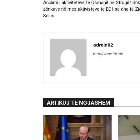
Anulimi i aktiviteteve të Osmanit në Strugë/ Shk
zënkave në mes aktivistëve të BDI-së dhe të Zi
Selës
admin02
http://www.fol.mk
ARTIKUJ TË NGJASHËM