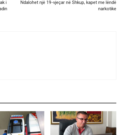
ak i
Ndalohet një 19-vjeçar në Shkup, kapet me lëndë
adin
narkotike