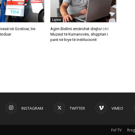
Lajme
anesë në Gostivar, tre
Agim Bislimi emërohet drejtor i ri i
lënduar
Muzeut të Kumanovës, shqiptari i
parë në krye të institucionit
INSTAGRAM
TWITTER
VIMEO
Fol TV
Rreg