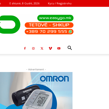
E shtunë, 8 Gusht, 2026
Kycu / Regjistrohu
o
- Advertisment -