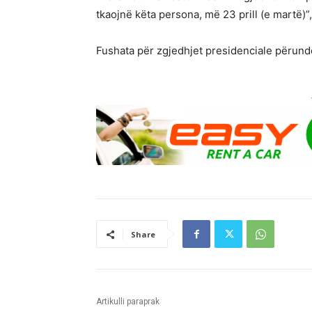
tkaojnë këta persona, më 23 prill (e martë)”
Fushata për zgjedhjet presidenciale përund
Share
Artikulli paraprak