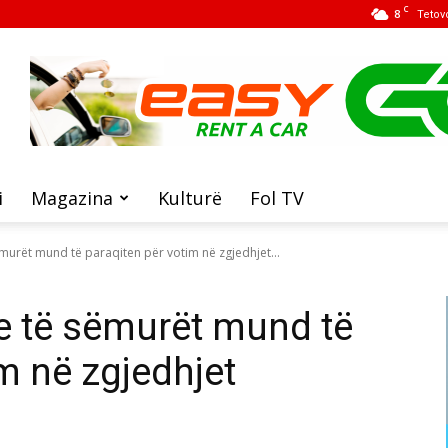
C
8
Tetov
i
Magazina
Kulturë
Fol TV
urët mund të paraqiten për votim në zgjedhjet...
e të sëmurët mund të
m në zgjedhjet