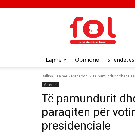
FOL
Lajme
Opinione
Shëndetës
Ballina
Lajme
Maqedoni
Të pamundurit dhe të sëm
Maqedoni
Të pamundurit dh
paraqiten për voti
presidenciale