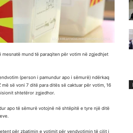
 mesnatë mund të paraqiten për votim në zgjedhjet
ë vendvotim (person i pamundur apo i sëmurë) ndërkaq
Z më së voni 7 ditë para ditës së caktuar për votim, 16
misionit shtetëror zgjedhor.
 apo të sëmurë votojnë në shtëpitë e tyre një ditë
jeve.
tent për zbatimin e votimit për vendvotimin të cilit i