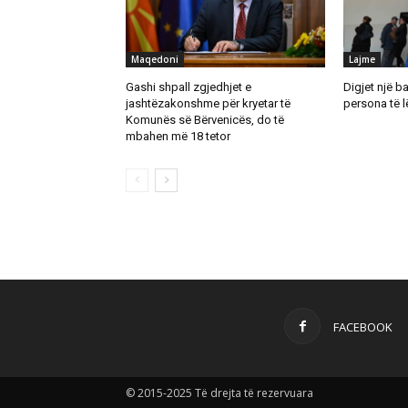
Maqedoni
Lajme
Gashi shpall zgjedhjet e
Digjet një b
jashtëzakonshme për kryetar të
persona të 
Komunës së Bërvenicës, do të
mbahen më 18 tetor
FACEBOOK
© 2015-2025 Të drejta të rezervuara