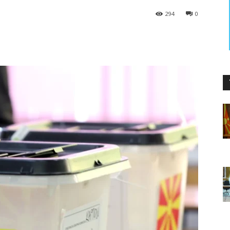
294
0