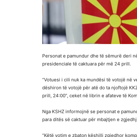
Personat e pamundur dhe të sëmurë deri në
presidenciale të caktuara për më 24 prill.
“Votuesi i cili nuk ka mundësi të votojë n
dëshiron të votojë për atë do ta njoftojë KK
prill, 24:00”, ceket në librin e afateve të Ko
Nga KSHZ informojnë se personat e pamundur
para ditës së caktuar për mbajtjen e zgjedh
“Këtë votim e zbaton këshilli zgjedhor kompe