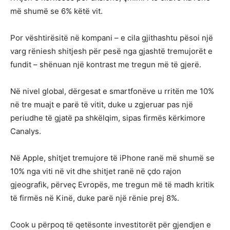
më shumë se 6% këtë vit.
Por vështirësitë në kompani – e cila gjithashtu pësoi një
varg rëniesh shitjesh për pesë nga gjashtë tremujorët e
fundit – shënuan një kontrast me tregun më të gjerë.
Në nivel global, dërgesat e smartfonëve u rritën me 10%
në tre muajt e parë të vitit, duke u zgjeruar pas një
periudhe të gjatë pa shkëlqim, sipas firmës kërkimore
Canalys.
Në Apple, shitjet tremujore të iPhone ranë më shumë se
10% nga viti në vit dhe shitjet ranë në çdo rajon
gjeografik, përveç Evropës, me tregun më të madh kritik
të firmës në Kinë, duke parë një rënie prej 8%.
Cook u përpoq të qetësonte investitorët për gjendjen e