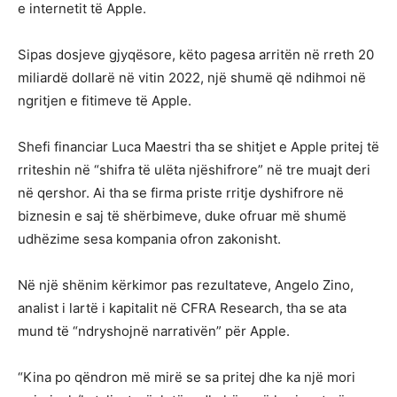
e internetit të Apple.
Sipas dosjeve gjyqësore, këto pagesa arritën në rreth 20
miliardë dollarë në vitin 2022, një shumë që ndihmoi në
ngritjen e fitimeve të Apple.
Shefi financiar Luca Maestri tha se shitjet e Apple pritej të
rriteshin në “shifra të ulëta njëshifrore” në tre muajt deri
në qershor. Ai tha se firma priste rritje dyshifrore në
biznesin e saj të shërbimeve, duke ofruar më shumë
udhëzime sesa kompania ofron zakonisht.
Në një shënim kërkimor pas rezultateve, Angelo Zino,
analist i lartë i kapitalit në CFRA Research, tha se ata
mund të “ndryshojnë narrativën” për Apple.
“Kina po qëndron më mirë se sa pritej dhe ka një mori