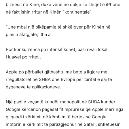
biznesit në Kinë, duke vënë në dukje se shitjet e iPhone
në fakt ishin rritur në Kinën “kontinentale”.
“Unë mbaj një pikëpamje të shkëlqyer për Kinën në
planin afatgjatë,” tha ai.
Por konkurrenca po intensifikohet, pasi rivali lokal
Huawei po rritet .
Apple po përballet gjithashtu me beteja ligjore me
rregullatorët në SHBA dhe Evropë për tarifat e saj të
dyqaneve të aplikacioneve.
Një padi e veçantë kundër monopolit në SHBA kundër
Google kërcënon pagesat fitimprurëse që Apple merr nga
gjigandi i kërkimit në këmbim të bërjes së Google
motorin e kërkimit të parazgjedhur në Safari, shfletuesin