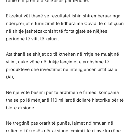
rënie e mprehtë e kërkesës për iPhone.
Ekzekutivët thanë se rezultatet ishin shtrembëruar nga
ndërprerjet e furnizimit të lidhura me Covid, të cilat çuan
në shitje jashtëzakonisht të forta gjatë së njëjtës
periudhë të vitit të kaluar.
Ata thanë se shitjet do të kthehen në rritje në muajt në
vijim, duke vënë në dukje lançimet e ardhshme të
produkteve dhe investimet në inteligjencën artificiale
(AI).
Në një votë besimi për të ardhmen e firmës, kompania
tha se po lë mënjanë 110 miliardë dollarë historike për të
blerë aksione.
Në tregtinë pas orarit të punës, lajmet ndihmuan në
rritjen e kërkesës për aksione, çmimi i të cilave ka rënë