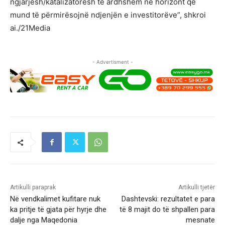
ngjarjesh/katalizatorësh të ardhshëm në horizont që
mund të përmirësojnë ndjenjën e investitorëve”, shkroi
ai./21Media
- Advertisment -
Artikulli paraprak
Artikulli tjetër
Në vendkalimet kufitare nuk
Dashtevski: rezultatet e para
ka pritje të gjata për hyrje dhe
të 8 majit do të shpallen para
dalje nga Maqedonia
mesnate