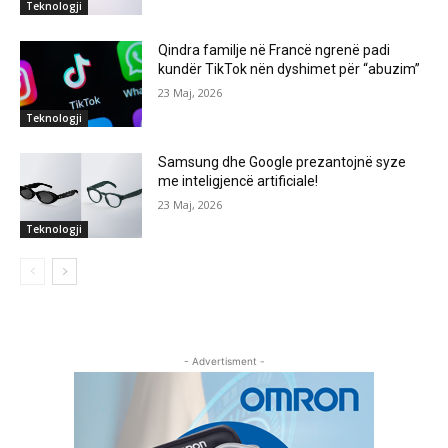
Teknologji
Qindra familje në Francë ngrenë padi
kundër TikTok nën dyshimet për “abuzim”
23 Maj, 2026
Teknologji
Samsung dhe Google prezantojnë syze
me inteligjencë artificiale!
23 Maj, 2026
Teknologji
- Advertisment -