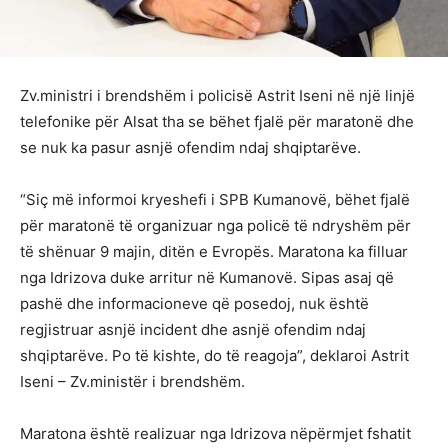
Zv.ministri i brendshëm i policisë Astrit Iseni në një linjë
telefonike për Alsat tha se bëhet fjalë për maratonë dhe
se nuk ka pasur asnjë ofendim ndaj shqiptarëve.
“Siç më informoi kryeshefi i SPB Kumanovë, bëhet fjalë
për maratonë të organizuar nga policë të ndryshëm për
të shënuar 9 majin, ditën e Evropës. Maratona ka filluar
nga Idrizova duke arritur në Kumanovë. Sipas asaj që
pashë dhe informacioneve që posedoj, nuk është
regjistruar asnjë incident dhe asnjë ofendim ndaj
shqiptarëve. Po të kishte, do të reagoja”, deklaroi Astrit
Iseni – Zv.ministër i brendshëm.
Maratona është realizuar nga Idrizova nëpërmjet fshatit