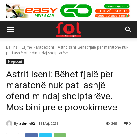
Ballina
Lajme
Maqedoni
Astrit Iseni: Bëhet fjalë për maratonë nuk
pati asnjë ofendim ndaj shqiptarëve....
Maqedoni
Astrit Iseni: Bëhet fjalë për
maratonë nuk pati asnjë
ofendim ndaj shqiptarëve.
Mos bini pre e provokimeve
By
admin02
16 Maj, 2026
365
0