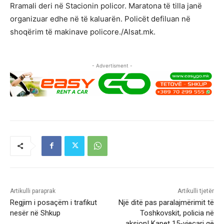
Rramali deri në Stacionin policor. Maratona të tilla janë
organizuar edhe në të kaluarën. Policët defiluan në
shoqërim të makinave policore./Alsat.mk.
- Advertisment -
Artikulli paraprak
Artikulli tjetër
Regjim i posaçëm i trafikut
Një ditë pas paralajmërimit të
nesër në Shkup
Toshkovskit, policia në
aksion! Kapet 15-vjeçari që