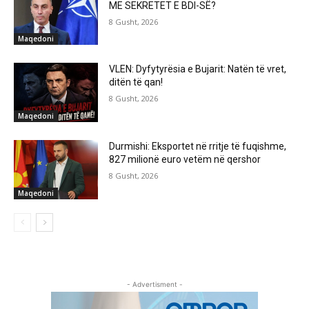
ME SEKRETET E BDI-SË?
8 Gusht, 2026
Maqedoni
VLEN: Dyfytyrësia e Bujarit: Natën të vret,
ditën të qan!
8 Gusht, 2026
Maqedoni
Durmishi: Eksportet në rritje të fuqishme,
827 milionë euro vetëm në qershor
8 Gusht, 2026
Maqedoni
- Advertisment -