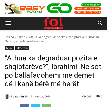
Ballina
Lajme
“Athua ka degraduar pozita e shqiptarëve?”, Ibrahimi:
Ne sot po ballafaqohemi me...
Lajme
Maqedoni
“Athua ka degraduar pozita e
shqiptarëve?”, Ibrahimi: Ne sot
po ballafaqohemi me dëmet
që i kanë bërë më herët
By
admin 01
11 Nëntor, 2024
292
0