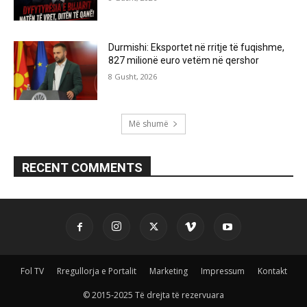
Durmishi: Eksportet në rritje të fuqishme,
827 milionë euro vetëm në qershor
8 Gusht, 2026
Më shumë
RECENT COMMENTS
Fol TV
Rregullorja e Portalit
Marketing
Impressum
Kontakt
© 2015-2025 Të drejta të rezervuara