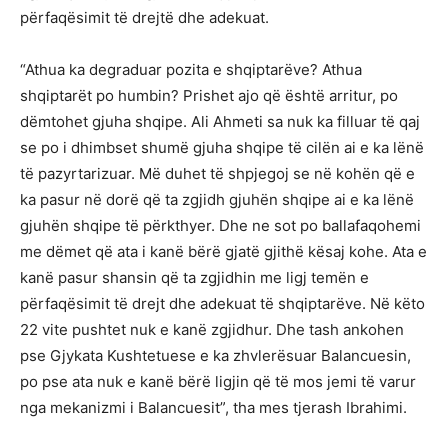
përfaqësimit të drejtë dhe adekuat.
“Athua ka degraduar pozita e shqiptarëve? Athua
shqiptarët po humbin? Prishet ajo që është arritur, po
dëmtohet gjuha shqipe. Ali Ahmeti sa nuk ka filluar të qaj
se po i dhimbset shumë gjuha shqipe të cilën ai e ka lënë
të pazyrtarizuar. Më duhet të shpjegoj se në kohën që e
ka pasur në dorë që ta zgjidh gjuhën shqipe ai e ka lënë
gjuhën shqipe të përkthyer. Dhe ne sot po ballafaqohemi
me dëmet që ata i kanë bërë gjatë gjithë kësaj kohe. Ata e
kanë pasur shansin që ta zgjidhin me ligj temën e
përfaqësimit të drejt dhe adekuat të shqiptarëve. Në këto
22 vite pushtet nuk e kanë zgjidhur. Dhe tash ankohen
pse Gjykata Kushtetuese e ka zhvlerësuar Balancuesin,
po pse ata nuk e kanë bërë ligjin që të mos jemi të varur
nga mekanizmi i Balancuesit”, tha mes tjerash Ibrahimi.