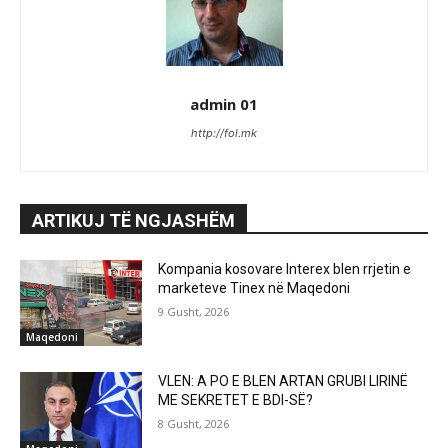
admin 01
http://fol.mk
ARTIKUJ TË NGJASHËM
Kompania kosovare Interex blen rrjetin e
marketeve Tinex në Maqedoni
9 Gusht, 2026
Maqedoni
VLEN: A PO E BLEN ARTAN GRUBI LIRINË
ME SEKRETET E BDI-SË?
8 Gusht, 2026