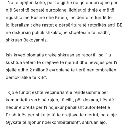
“Në të njëjtën kohë, për të gjithë ne që ëndërrojmë për
një Serbi të begatë europiane, lidhjet gjithnjë e më të
ngushta me Rusinë dhe Kinën, incidentet e fundit të
joliberalizmit dhe rastet e përsëritura të retorikës anti-BE
në diskursin politik shkaktojnë shqetësim të madh”,
shkruan Bakoyannis.
Ish-kryediplomatja greke shkruan se raporti i saj “iu
kushtua vetëm të drejtave të njeriut dhe nevojës për t’i
sjellë edhe 2 milionë evropianë të tjerë nën ombrellën
demokratike të KiE”.
“Kjo e fundit është veçanërisht e rëndësishme për
komunitetin serb në rajon, të cilit, për dekada, i është
hequr e drejta për t’i ndjekur penalisht autoritetet e
Prishtinës për shkelje të të drejtave të njeriut, para një
Gjykate të njohur ndërkombëtarisht”, shkruan ajo.