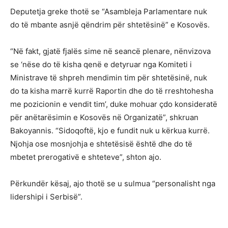
Deputetja greke thotë se “Asambleja Parlamentare nuk
do të mbante asnjë qëndrim për shtetësinë” e Kosovës.
“Në fakt, gjatë fjalës sime në seancë plenare, nënvizova
se ‘nëse do të kisha qenë e detyruar nga Komiteti i
Ministrave të shpreh mendimin tim për shtetësinë, nuk
do ta kisha marrë kurrë Raportin dhe do të rreshtohesha
me pozicionin e vendit tim’, duke mohuar çdo konsideratë
për anëtarësimin e Kosovës në Organizatë”, shkruan
Bakoyannis. “Sidoqoftë, kjo e fundit nuk u kërkua kurrë.
Njohja ose mosnjohja e shtetësisë është dhe do të
mbetet prerogativë e shteteve”, shton ajo.
Përkundër kësaj, ajo thotë se u sulmua “personalisht nga
lidershipi i Serbisë”.