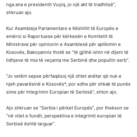
nga ana e presidentit Vuçiq, jo një akt të tradhtisë”,
shkruan ajo.
Kur Asambleja Parlamentare e Këshillit të Europës e
emëroi si Raportuese për kërkesën e Komitetit të
Ministrave për opinionin e Asamblesë për aplikimin e
Kosovës, Bakoyannis thotë se “të gjithë ishin në dijeni të
lidhjeve të mia të veçanta me Serbinë dhe popullin serb”.
“Jo vetëm sepse përfaqësoj një shtet anëtar që nuk e
njeh pavarësinë e Kosovës*, por edhe për shkak të punës
sime për Integrimin Europian të Serbisë”, shton ajo.
Ajo shkruan se “Serbia i përket Europës”, por thekson se
“në vitet e fundit, perspektiva e integrimit europian të
Serbisë është larguar”.