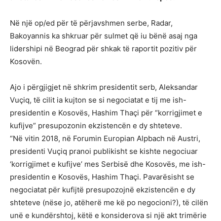
Në një op/ed për të përjavshmen serbe, Radar,
Bakoyannis ka shkruar për sulmet që iu bënë asaj nga
lidershipi në Beograd për shkak të raportit pozitiv për
Kosovën.
Ajo i përgjigjet në shkrim presidentit serb, Aleksandar
Vuçiq, të cilit ia kujton se si negociatat e tij me ish-
presidentin e Kosovës, Hashim Thaçi për “korrigjimet e
kufijve” presupozonin ekzistencën e dy shteteve.
“Në vitin 2018, në Forumin Europian Alpbach në Austri,
presidenti Vuçiq pranoi publikisht se kishte negociuar
‘korrigjimet e kufijve’ mes Serbisë dhe Kosovës, me ish-
presidentin e Kosovës, Hashim Thaçi. Pavarësisht se
negociatat për kufijtë presupozojnë ekzistencën e dy
shteteve (nëse jo, atëherë me kë po negocioni?), të cilën
unë e kundërshtoj, këtë e konsiderova si një akt trimërie