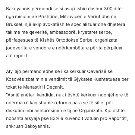
Bakoyannis përmendi se si asaj i ishin dashur 300 ditë
nga misioni në Prishtinë, Mitrovicën e Veriut dhe në
Bruksel, një ekip avokatësh të specializuar dhe dhjetëra
takime me qeveritë, ambasadorë, kryetarët serbë,
përfaqësues të Kishës Ortodokse Serbe, organizata
joqeveritare vendore e ndërkombëtare për ta përpiluar
atë raport.
Aty, ajo përmend edhe se i ka kërkuar Qeverisë së
Kosovës zbatimin e vendimit të Gjykatës Kushtetuese për
tokat te Manastiri i Deçanit.
“Asnjë anëtari kandidat nuk i është kërkuar ndonjëherë të
ndërmarrë kaq shumë reforma para se të sillet për
diskutim mbi anëtarësimin e tij në Organizatë. Kjo është
ndoshta arsyeja pse 83% e Kuvendit votuan pro Raportit”,
shkruan Bakoyannis.