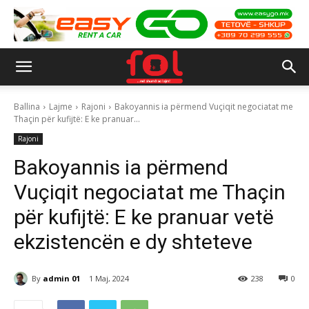
Ballina
Lajme
Rajoni
Bakoyannis ia përmend Vuçiqit negociatat me
Thaçin për kufijtë: E ke pranuar...
Rajoni
Bakoyannis ia përmend
Vuçiqit negociatat me Thaçin
për kufijtë: E ke pranuar vetë
ekzistencën e dy shteteve
By
admin 01
1 Maj, 2024
238
0