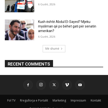
6 Gusht, 2026
Kush është Abdul El-Sayed? Mjeku
mysliman që po bëhet gati për senatin
amerikan?
6 Gusht, 2026
Më shumë
RECENT COMMENTS
Fol TV
Rregullorja e Portalit
Marketing
Impressum
Kontakt