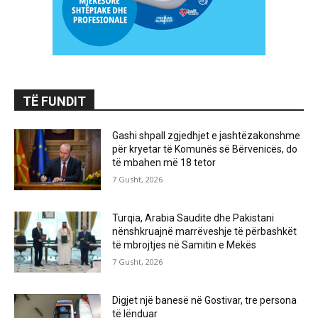
TË FUNDIT
Gashi shpall zgjedhjet e jashtëzakonshme
për kryetar të Komunës së Bërvenicës, do
të mbahen më 18 tetor
7 Gusht, 2026
Turqia, Arabia Saudite dhe Pakistani
nënshkruajnë marrëveshje të përbashkët
të mbrojtjes në Samitin e Mekës
7 Gusht, 2026
Digjet një banesë në Gostivar, tre persona
të lënduar