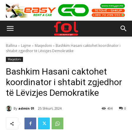
Ballina
Lajme
Maqedoni
Bashkim Hasani caktohet koordinator i
shtabit zgjedhor të Lëvizjes Demokratike
Maqedoni
Bashkim Hasani caktohet
koordinator i shtabit zgjedhor
të Lëvizjes Demokratike
By
admin 01
25 Shkurt, 2024
404
0