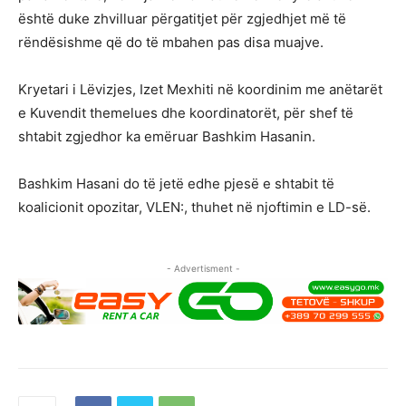
është duke zhvilluar përgatitjet për zgjedhjet më të
rëndësishme që do të mbahen pas disa muajve.
Kryetari i Lëvizjes, Izet Mexhiti në koordinim me anëtarët
e Kuvendit themelues dhe koordinatorët, për shef të
shtabit zgjedhor ka emëruar Bashkim Hasanin.
Bashkim Hasani do të jetë edhe pjesë e shtabit të
koalicionit opozitar, VLEN:, thuhet në njoftimin e LD-së.
- Advertisment -