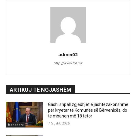
admin02
http://www.fol.mk
ARTIKUJ TË NGJASHËM
Gashi shpall zgjedhjet e jashtëzakonshme
për kryetar të Komunës së Bërvenicës, do
të mbahen më 18 tetor
7 Gusht, 2026
Maqedoni