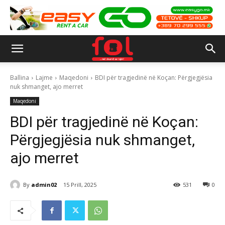
Ballina
Lajme
Maqedoni
BDI për tragjedinë në Koçan: Përgjegjësia
nuk shmanget, ajo merret
Maqedoni
BDI për tragjedinë në Koçan:
Përgjegjësia nuk shmanget,
ajo merret
By
admin02
15 Prill, 2025
531
0