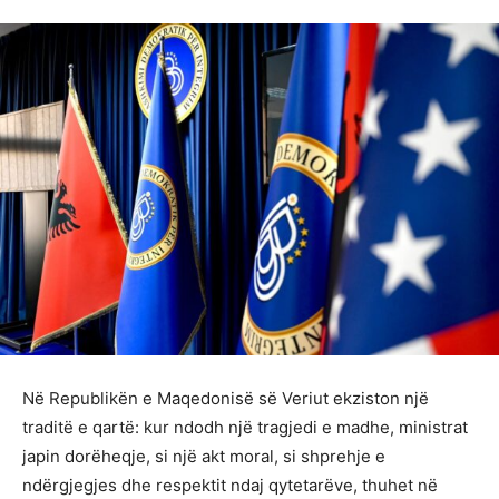
Në Republikën e Maqedonisë së Veriut ekziston një
traditë e qartë: kur ndodh një tragjedi e madhe, ministrat
japin dorëheqje, si një akt moral, si shprehje e
ndërgjegjes dhe respektit ndaj qytetarëve, thuhet në