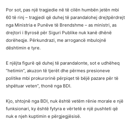
Por sot, pas një tragjedie në të cilën humbën jetën mbi
60 të rinj – tragjedi që duhej të parandalohej drejtpërdrejt
nga Ministria e Punëve të Brendshme – as ministri, as
drejtori i Byrosë për Siguri Publike nuk kanë dhënë
dorëheqje. Përkundrazi, me arrogancë mbulojnë
dështimin e tyre.
E njëjta figurë që duhej të parandalonte, sot e udhëheq
“hetimin”, akuzon të tjerët dhe përmes presioneve
politike mbi prokurorinë përpiqet të bëjë pazare për të
shpëtuar veten”, thonë nga BDI.
Kjo, shtojnë nga BDI, nuk është vetëm rënie morale e një
funksionari, ky është fytyra e vërtetë e një pushteti që
nuk e njeh kuptimin e përgjegjësisë.