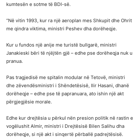
kumtesën e sotme të BDI-së.
“Në vitin 1993, kur ra një aeroplan mes Shkupit dhe Ohrit
me qindra viktima, ministri Peshev dha dorëheqje.
Kur u fundos një anije me turistë bullgarë, ministri
Janakieski bëri të njëjtën gjë – edhe pse dorëheqja nuk u
pranua.
Pas tragjedisë me spitalin modular në Tetovë, ministri
dhe zëvendësministri i Shëndetësisë, Ilir Hasani, dhanë
dorëheqje – edhe pse të papranuara, ato ishin një akt
përgjegjësie morale.
Edhe kur drejtësia u përkul nën presion politik në rastin e
vogëlushit Almir, ministri i Drejtësisë Bilen Salihu dha
dorëheqje, si një akt i sinqertë përballë padrejtësisë.