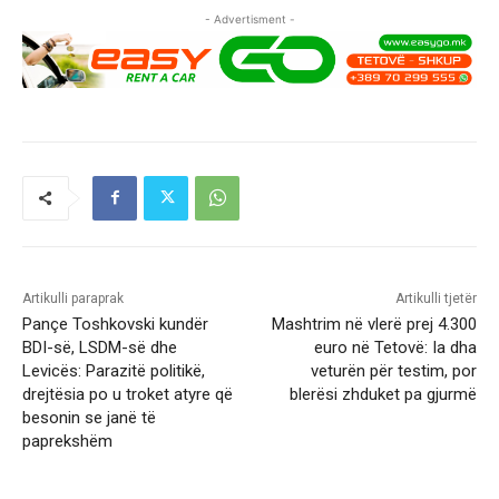
- Advertisment -
Artikulli paraprak
Artikulli tjetër
Pançe Toshkovski kundër
Mashtrim në vlerë prej 4.300
BDI-së, LSDM-së dhe
euro në Tetovë: Ia dha
Levicës: Parazitë politikë,
veturën për testim, por
drejtësia po u troket atyre që
blerësi zhduket pa gjurmë
besonin se janë të
paprekshëm