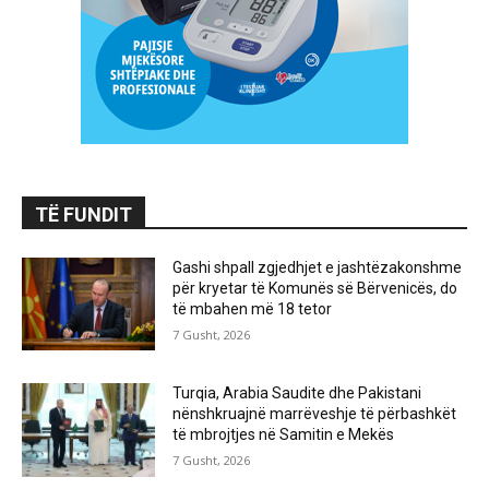
TË FUNDIT
Gashi shpall zgjedhjet e jashtëzakonshme
për kryetar të Komunës së Bërvenicës, do
të mbahen më 18 tetor
7 Gusht, 2026
Turqia, Arabia Saudite dhe Pakistani
nënshkruajnë marrëveshje të përbashkët
të mbrojtjes në Samitin e Mekës
7 Gusht, 2026