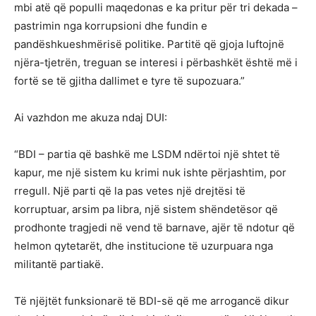
mbi atë që populli maqedonas e ka pritur për tri dekada –
pastrimin nga korrupsioni dhe fundin e
pandëshkueshmërisë politike. Partitë që gjoja luftojnë
njëra-tjetrën, treguan se interesi i përbashkët është më i
fortë se të gjitha dallimet e tyre të supozuara.”
Ai vazhdon me akuza ndaj DUI:
“BDI – partia që bashkë me LSDM ndërtoi një shtet të
kapur, me një sistem ku krimi nuk ishte përjashtim, por
rregull. Një parti që la pas vetes një drejtësi të
korruptuar, arsim pa libra, një sistem shëndetësor që
prodhonte tragjedi në vend të barnave, ajër të ndotur që
helmon qytetarët, dhe institucione të uzurpuara nga
militantë partiakë.
Të njëjtët funksionarë të BDI-së që me arrogancë dikur