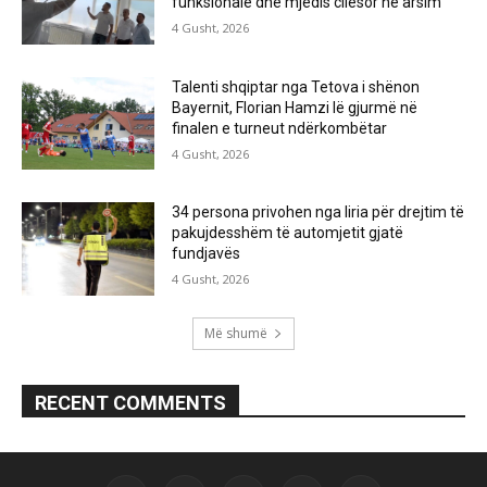
funksionale dhe mjedis cilësor në arsim
4 Gusht, 2026
Talenti shqiptar nga Tetova i shënon
Bayernit, Florian Hamzi lë gjurmë në
finalen e turneut ndërkombëtar
4 Gusht, 2026
34 persona privohen nga liria për drejtim të
pakujdesshëm të automjetit gjatë
fundjavës
4 Gusht, 2026
Më shumë
RECENT COMMENTS