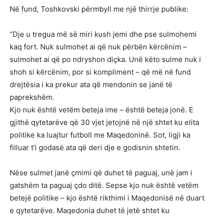
Në fund, Toshkovski përmbyll me një thirrje publike:
“Dje u tregua më së miri kush jemi dhe pse sulmohemi
kaq fort. Nuk sulmohet ai që nuk përbën kërcënim –
sulmohet ai që po ndryshon diçka. Unë këto sulme nuk i
shoh si kërcënim, por si kompliment – që më në fund
drejtësia i ka prekur ata që mendonin se janë të
paprekshëm.
Kjo nuk është vetëm beteja ime – është beteja jonë. E
gjithë qytetarëve që 30 vjet jetojnë në një shtet ku elita
politike ka luajtur futboll me Maqedoninë. Sot, ligji ka
filluar t’i godasë ata që deri dje e godisnin shtetin.
Nëse sulmet janë çmimi që duhet të paguaj, unë jam i
gatshëm ta paguaj çdo ditë. Sepse kjo nuk është vetëm
betejë politike – kjo është rikthimi i Maqedonisë në duart
e qytetarëve. Maqedonia duhet të jetë shtet ku