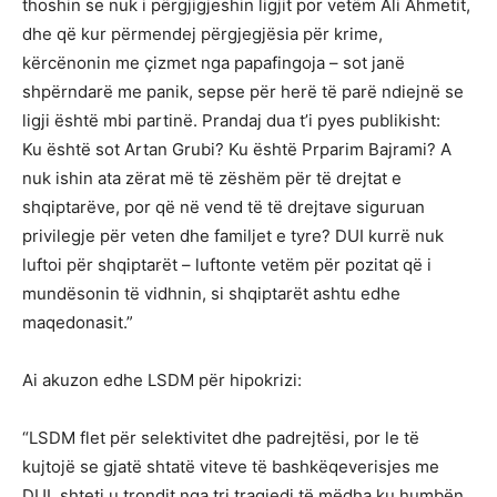
thoshin se nuk i përgjigjeshin ligjit por vetëm Ali Ahmetit,
dhe që kur përmendej përgjegjësia për krime,
kërcënonin me çizmet nga papafingoja – sot janë
shpërndarë me panik, sepse për herë të parë ndiejnë se
ligji është mbi partinë. Prandaj dua t’i pyes publikisht:
Ku është sot Artan Grubi? Ku është Prparim Bajrami? A
nuk ishin ata zërat më të zëshëm për të drejtat e
shqiptarëve, por që në vend të të drejtave siguruan
privilegje për veten dhe familjet e tyre? DUI kurrë nuk
luftoi për shqiptarët – luftonte vetëm për pozitat që i
mundësonin të vidhnin, si shqiptarët ashtu edhe
maqedonasit.”
Ai akuzon edhe LSDM për hipokrizi:
“LSDM flet për selektivitet dhe padrejtësi, por le të
kujtojë se gjatë shtatë viteve të bashkëqeverisjes me
DUI, shteti u trondit nga tri tragjedi të mëdha ku humbën