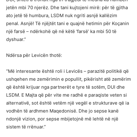
jetën mbi 70 njerëz. Dhe tani kujtojeni mirë: për të gjitha
ato jetë të humbura, LSDM nuk ngriti asnjë kallëzim
penal. Asnjë! Të njëjtët tani e quajnë hetimin për Koçanin
një farsë – ndërkohë që në këtë ‘farsë’ ka mbi 50 të
dyshuar.”
Ndërsa për Levicën thotë:
“Më interesante është roli i Levicës – parazitë politikë që
ushqehen me zemërimin e popullit, pikërisht atë zemërim
që është krijuar nga partnerët e tyre të sotëm, DUI dhe
LSDM. E Majta që për vite me radhë e paraqiste veten si
alternativë, sot është vetëm një vegël e strukturave që ia
vodhën të ardhmen Maqedonisë. Dhe jo sepse kanë
ndonjë vizion, por sepse mbijetojnë më lehtë në një
sistem të rrënuar.”