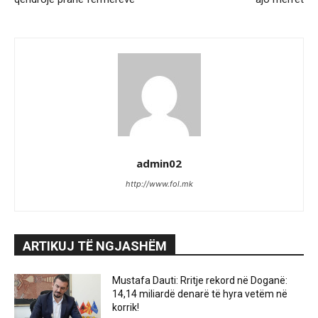
admin02
http://www.fol.mk
ARTIKUJ TË NGJASHËM
Mustafa Dauti: Rritje rekord në Doganë:
14,14 miliardë denarë të hyra vetëm në
korrik!