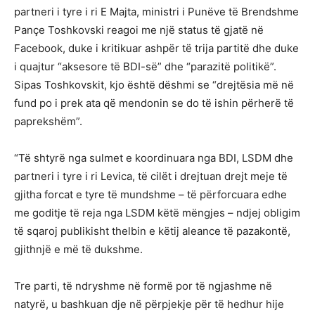
partneri i tyre i ri E Majta, ministri i Punëve të Brendshme
Pançe Toshkovski reagoi me një status të gjatë në
Facebook, duke i kritikuar ashpër të trija partitë dhe duke
i quajtur “aksesore të BDI-së” dhe “parazitë politikë”.
Sipas Toshkovskit, kjo është dëshmi se “drejtësia më në
fund po i prek ata që mendonin se do të ishin përherë të
paprekshëm”.
“Të shtyrë nga sulmet e koordinuara nga BDI, LSDM dhe
partneri i tyre i ri Levica, të cilët i drejtuan drejt meje të
gjitha forcat e tyre të mundshme – të përforcuara edhe
me goditje të reja nga LSDM këtë mëngjes – ndjej obligim
të sqaroj publikisht thelbin e këtij aleance të pazakontë,
gjithnjë e më të dukshme.
Tre parti, të ndryshme në formë por të ngjashme në
natyrë, u bashkuan dje në përpjekje për të hedhur hije