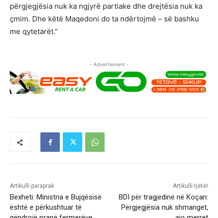
përgjegjësia nuk ka ngjyrë partiake dhe drejtësia nuk ka
çmim. Dhe këtë Maqedoni do ta ndërtojmë – së bashku
me qytetarët.”
- Advertisment -
Artikulli paraprak
Artikulli tjetër
Bexheti: Ministria e Bujqësisë
BDI për tragjedinë në Koçan:
është e përkushtuar të
Përgjegjësia nuk shmanget,
qëndrojë pranë fermerëve
ajo merret