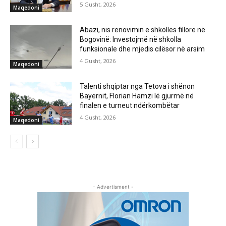
5 Gusht, 2026
Maqedoni
Abazi, nis renovimin e shkollës fillore në
Bogovinë: Investojmë në shkolla
funksionale dhe mjedis cilësor në arsim
4 Gusht, 2026
Maqedoni
Talenti shqiptar nga Tetova i shënon
Bayernit, Florian Hamzi lë gjurmë në
finalen e turneut ndërkombëtar
4 Gusht, 2026
Maqedoni
- Advertisment -