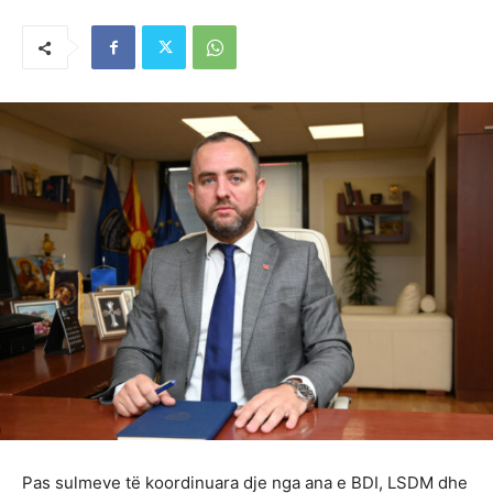
Pas sulmeve të koordinuara dje nga ana e BDI, LSDM dhe