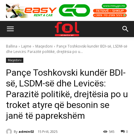
Ballina
Lajme
Maqedoni
Pançe Toshkovski kundër BDI-së, LSDM-së
dhe Levicës: Parazitë politikë, drejtësia po u...
Maqedoni
Pançe Toshkovski kundër BDI-
së, LSDM-së dhe Levicës:
Parazitë politikë, drejtësia po u
troket atyre që besonin se
janë të paprekshëm
By
admin02
15 Prill, 2025
545
0