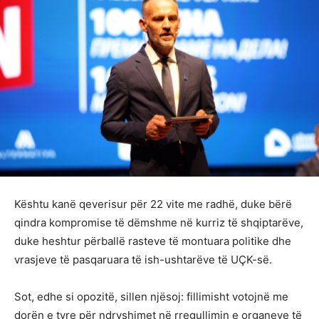
Kështu kanë qeverisur për 22 vite me radhë, duke bërë
qindra kompromise të dëmshme në kurriz të shqiptarëve,
duke heshtur përballë rasteve të montuara politike dhe
vrasjeve të pasqaruara të ish-ushtarëve të UÇK-së.
Sot, edhe si opozitë, sillen njësoj: fillimisht votojnë me
dorën e tyre për ndryshimet në rregullimin e organeve të