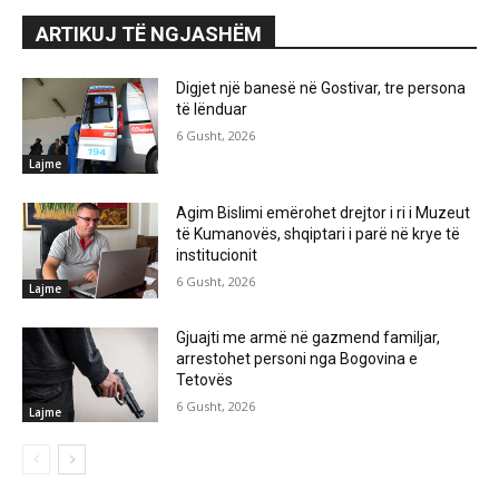
ARTIKUJ TË NGJASHËM
Digjet një banesë në Gostivar, tre persona
të lënduar
6 Gusht, 2026
Lajme
Agim Bislimi emërohet drejtor i ri i Muzeut
të Kumanovës, shqiptari i parë në krye të
institucionit
6 Gusht, 2026
Lajme
Gjuajti me armë në gazmend familjar,
arrestohet personi nga Bogovina e
Tetovës
6 Gusht, 2026
Lajme