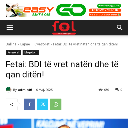
Ballina
Lajme
Kryesoret
Fetai: BDI të vret natën dhe të qan ditën!
Kryesoret
Maqedoni
Fetai: BDI të vret natën dhe të
qan ditën!
By
admin05
6 Maj, 2025
630
0