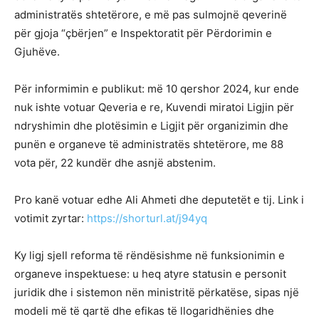
administratës shtetërore, e më pas sulmojnë qeverinë
për gjoja “çbërjen” e Inspektoratit për Përdorimin e
Gjuhëve.
Për informimin e publikut: më 10 qershor 2024, kur ende
nuk ishte votuar Qeveria e re, Kuvendi miratoi Ligjin për
ndryshimin dhe plotësimin e Ligjit për organizimin dhe
punën e organeve të administratës shtetërore, me 88
vota për, 22 kundër dhe asnjë abstenim.
Pro kanë votuar edhe Ali Ahmeti dhe deputetët e tij. Link i
votimit zyrtar:
https://shorturl.at/j94yq
Ky ligj sjell reforma të rëndësishme në funksionimin e
organeve inspektuese: u heq atyre statusin e personit
juridik dhe i sistemon nën ministritë përkatëse, sipas një
modeli më të qartë dhe efikas të llogaridhënies dhe