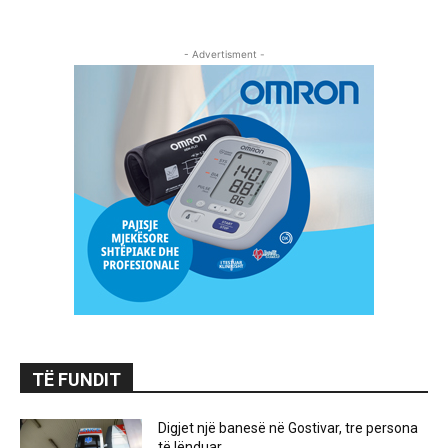
- Advertisment -
TË FUNDIT
Digjet një banesë në Gostivar, tre persona
të lënduar