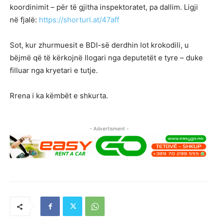
koordinimit – për të gjitha inspektoratet, pa dallim. Ligji
në fjalë:
https://shorturl.at/47aff
Sot, kur zhurmuesit e BDI-së derdhin lot krokodili, u
bëjmë që të kërkojnë llogari nga deputetët e tyre – duke
filluar nga kryetari e tutje.
Rrena i ka këmbët e shkurta.
- Advertisment -