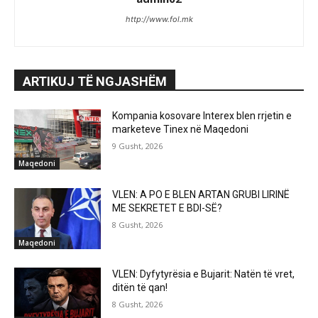
http://www.fol.mk
ARTIKUJ TË NGJASHËM
Kompania kosovare Interex blen rrjetin e
marketeve Tinex në Maqedoni
9 Gusht, 2026
Maqedoni
VLEN: A PO E BLEN ARTAN GRUBI LIRINË
ME SEKRETET E BDI-SË?
8 Gusht, 2026
Maqedoni
VLEN: Dyfytyrësia e Bujarit: Natën të vret,
ditën të qan!
8 Gusht, 2026