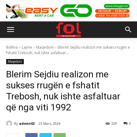
Ballina
Lajme
Maqedoni
Blerim Sejdiu realizon me sukses rrugën e
fshatit Trebosh, nuk ishte asfaltuar...
Maqedoni
Blerim Sejdiu realizon me
sukses rrugën e fshatit
Trebosh, nuk ishte asfaltuar
që nga viti 1992
By
admin02
23 Mars, 2024
329
0