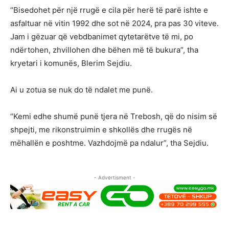
“Bisedohet për një rrugë e cila për herë të parë ishte e
asfaltuar në vitin 1992 dhe sot në 2024, pra pas 30 viteve.
Jam i gëzuar që vebdbanimet qytetarëtve të mi, po
ndërtohen, zhvillohen dhe bëhen më të bukura”, tha
kryetari i komunës, Blerim Sejdiu.
Ai u zotua se nuk do të ndalet me punë.
“Kemi edhe shumë punë tjera në Trebosh, që do nisim së
shpejti, me rikonstruimin e shkollës dhe rrugës në
mëhallën e poshtme. Vazhdojmë pa ndalur”, tha Sejdiu.
- Advertisment -