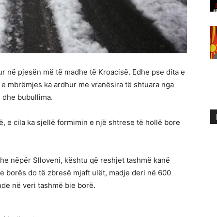
tur në pjesën më të madhe të Kroacisë. Edhe pse dita e
t e mbrëmjes ka ardhur me vranësira të shtuara nga
 dhe bubullima.
ë, e cila ka sjellë formimin e një shtrese të hollë bore
dhe nëpër Slloveni, kështu që reshjet tashmë kanë
e borës do të zbresë mjaft ulët, madje deri në 600
nde në veri tashmë bie borë.