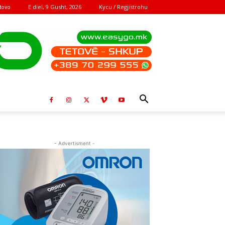
E diel, 9 Gusht, 2026
Kycu / Regjistrohu
tovo
- Advertisment -