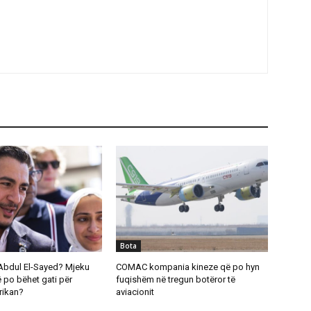
Bota
Abdul El-Sayed? Mjeku
COMAC kompania kineze që po hyn
 po bëhet gati për
fuqishëm në tregun botëror të
rikan?
aviacionit