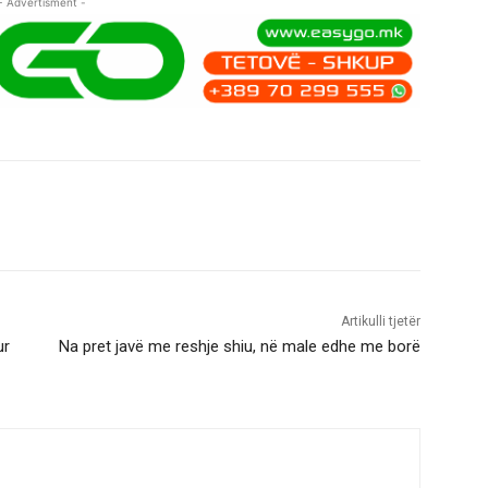
- Advertisment -
Artikulli tjetër
ur
Na pret javë me reshje shiu, në male edhe me borë