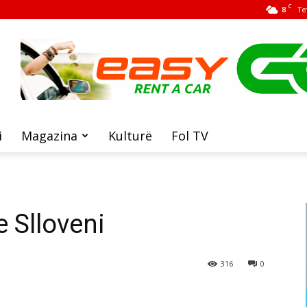
C
8
Te
i
Magazina
Kulturë
Fol TV
 Slloveni
316
0