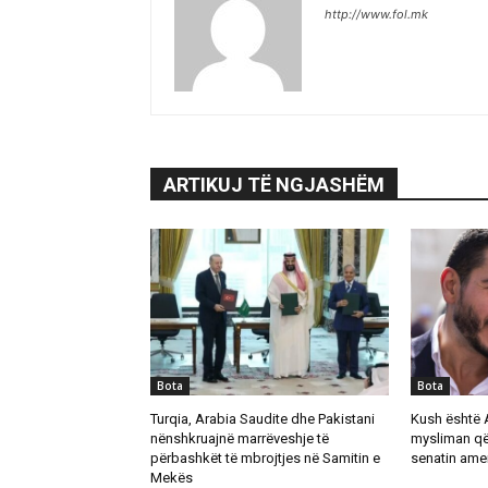
http://www.fol.mk
ARTIKUJ TË NGJASHËM
Bota
Bota
Turqia, Arabia Saudite dhe Pakistani
Kush është 
nënshkruajnë marrëveshje të
mysliman që
përbashkët të mbrojtjes në Samitin e
senatin ame
Mekës