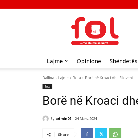
FOL
Lajme
Opinione
Shëndetës
Ballina
Lajme
Bota
Borë në Kroaci dhe Slloveni
Bota
Borë në Kroaci dhe
By
admin02
24 Mars, 2024
Share