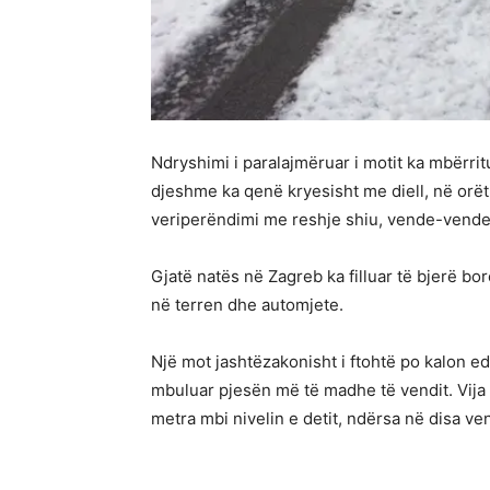
Ndryshimi i paralajmëruar i motit ka mbërri
djeshme ka qenë kryesisht me diell, në orë
veriperëndimi me reshje shiu, vende-vende
Gjatë natës në Zagreb ka filluar të bjerë bor
në terren dhe automjete.
Një mot jashtëzakonisht i ftohtë po kalon e
mbuluar pjesën më të madhe të vendit. Vija 
metra mbi nivelin e detit, ndërsa në disa ve