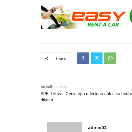
Share
Artikulli paraprak
SPB-Tetovë: Qenin nga ndërtesa nuk e ka hedh
dikush
admin02