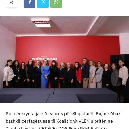
Sot nënkryetarja e Aleancës për Shqiptarët, Bujare Abazi
bashkë përfaqësuese të Koalicionit VLEN u pritën në
Zyrat e Lëvizjes VETËVENDOSJE në Prishtinë nga