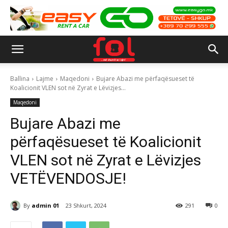
Ballina
Lajme
Maqedoni
Bujare Abazi me përfaqësueset të
Koalicionit VLEN sot në Zyrat e Lëvizjes...
Maqedoni
Bujare Abazi me
përfaqësueset të Koalicionit
VLEN sot në Zyrat e Lëvizjes
VETËVENDOSJE!
By
admin 01
23 Shkurt, 2024
291
0