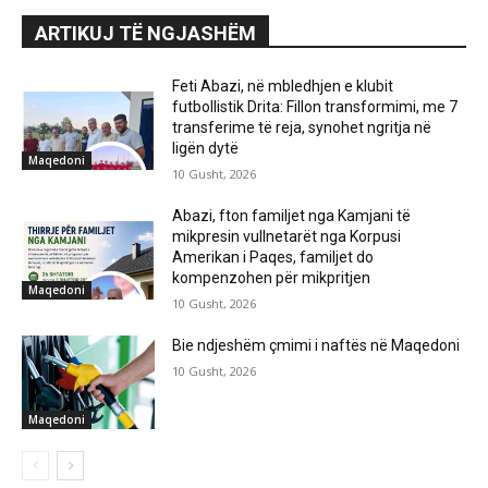
ARTIKUJ TË NGJASHËM
Feti Abazi, në mbledhjen e klubit
futbollistik Drita: Fillon transformimi, me 7
transferime të reja, synohet ngritja në
ligën dytë
Maqedoni
10 Gusht, 2026
Abazi, fton familjet nga Kamjani të
mikpresin vullnetarët nga Korpusi
Amerikan i Paqes, familjet do
kompenzohen për mikpritjen
Maqedoni
10 Gusht, 2026
Bie ndjeshëm çmimi i naftës në Maqedoni
10 Gusht, 2026
Maqedoni