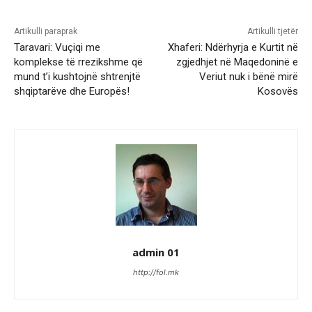
Artikulli paraprak
Artikulli tjetër
Taravari: Vuçiqi me
Xhaferi: Ndërhyrja e Kurtit në
komplekse të rrezikshme që
zgjedhjet në Maqedoninë e
mund t’i kushtojnë shtrenjtë
Veriut nuk i bënë mirë
shqiptarëve dhe Europës!
Kosovës
admin 01
http://fol.mk