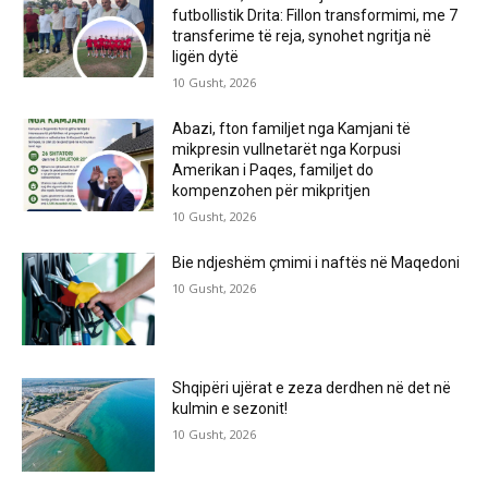
futbollistik Drita: Fillon transformimi, me 7
transferime të reja, synohet ngritja në
ligën dytë
10 Gusht, 2026
Abazi, fton familjet nga Kamjani të
mikpresin vullnetarët nga Korpusi
Amerikan i Paqes, familjet do
kompenzohen për mikpritjen
10 Gusht, 2026
Bie ndjeshëm çmimi i naftës në Maqedoni
10 Gusht, 2026
Shqipëri ujërat e zeza derdhen në det në
kulmin e sezonit!
10 Gusht, 2026