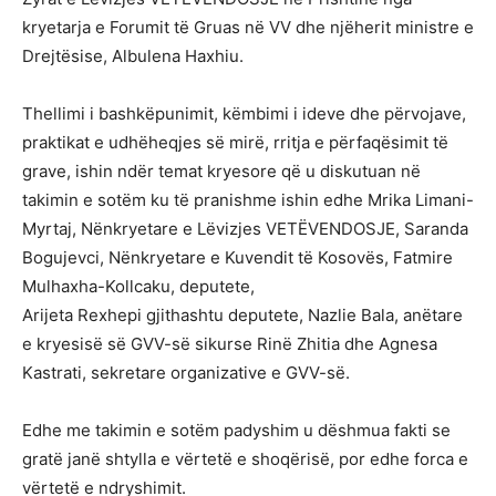
kryetarja e Forumit të Gruas në VV dhe njëherit ministre e
Drejtësise, Albulena Haxhiu.
Thellimi i bashkëpunimit, këmbimi i ideve dhe përvojave,
praktikat e udhëheqjes së mirë, rritja e përfaqësimit të
grave, ishin ndër temat kryesore që u diskutuan në
takimin e sotëm ku të pranishme ishin edhe Mrika Limani-
Myrtaj, Nënkryetare e Lëvizjes VETËVENDOSJE, Saranda
Bogujevci, Nënkryetare e Kuvendit të Kosovës, Fatmire
Mulhaxha-Kollcaku, deputete,
Arijeta Rexhepi gjithashtu deputete, Nazlie Bala, anëtare
e kryesisë së GVV-së sikurse Rinë Zhitia dhe Agnesa
Kastrati, sekretare organizative e GVV-së.
Edhe me takimin e sotëm padyshim u dëshmua fakti se
gratë janë shtylla e vërtetë e shoqërisë, por edhe forca e
vërtetë e ndryshimit.