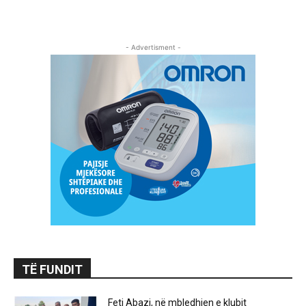
- Advertisment -
TË FUNDIT
Feti Abazi, në mbledhjen e klubit