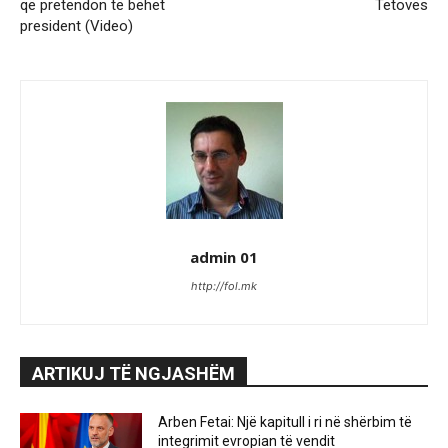
që pretendon të bëhet
Tetovës
president (Video)
admin 01
http://fol.mk
ARTIKUJ TË NGJASHËM
Arben Fetai: Një kapitull i ri në shërbim të
integrimit evropian të vendit