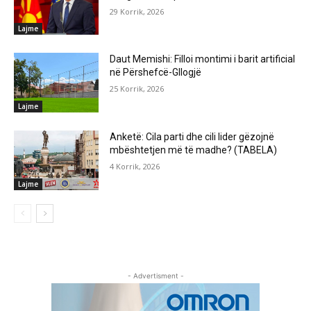
29 Korrik, 2026
Lajme
Daut Memishi: Filloi montimi i barit artificial
në Përshefcë-Gllogjë
25 Korrik, 2026
Lajme
Anketë: Cila parti dhe cili lider gëzojnë
mbështetjen më të madhe? (TABELA)
4 Korrik, 2026
Lajme
- Advertisment -