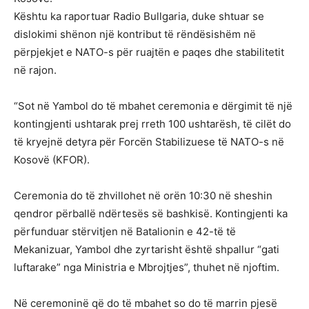
Kështu ka raportuar Radio Bullgaria, duke shtuar se
dislokimi shënon një kontribut të rëndësishëm në
përpjekjet e NATO-s për ruajtën e paqes dhe stabilitetit
në rajon.
“Sot në Yambol do të mbahet ceremonia e dërgimit të një
kontingjenti ushtarak prej rreth 100 ushtarësh, të cilët do
të kryejnë detyra për Forcën Stabilizuese të NATO-s në
Kosovë (KFOR).
Ceremonia do të zhvillohet në orën 10:30 në sheshin
qendror përballë ndërtesës së bashkisë. Kontingjenti ka
përfunduar stërvitjen në Batalionin e 42-të të
Mekanizuar, Yambol dhe zyrtarisht është shpallur “gati
luftarake” nga Ministria e Mbrojtjes”, thuhet në njoftim.
Në ceremoninë që do të mbahet so do të marrin pjesë