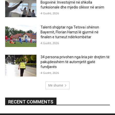
Bogovinë: Investojmë në shkolla
funksionale dhe mjedis cilësor në arsim
4 Gusht, 2026
Talenti shqiptar nga Tetova i shënon
Bayernit, Florian Hamzi lë gjurmë në
finalen e turneut ndërkombëtar
4 Gusht, 2026
34 persona privohen nga liria për drejtim të
pakujdesshëm të automjetit gjatë
fundjavës
4 Gusht, 2026
Më shumë
RECENT COMMENTS