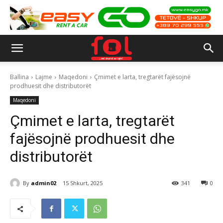
Ballina
Lajme
Maqedoni
Çmimet e larta, tregtarët fajësojnë
prodhuesit dhe distributorët
Maqedoni
Çmimet e larta, tregtarët
fajësojnë prodhuesit dhe
distributorët
By
admin02
15 Shkurt, 2025
341
0