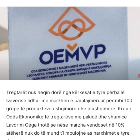
Tregtarët nuk heqin dorë nga kërkesat e tyre përballë
Qeverisë lidhur me marzhën e paralajmëruar për mbi 100
grupe të produkteve ushqimore dhe joushqimore. Kreu i
Odës Ekonomike të tregtarëve me pakicë dhe shumicë
Lavdrim Gega thotë se nëse marzha vendoset në 10%,
atëherë nuk do të mund t’i mbulojnë as harxhimet e tyre