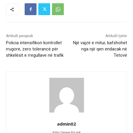
Artikulli paraprak
Artikulli tjetër
Policia intensifikon kontrollet
Një vajzë e mitur, kafshohet
rrugore, zero tolerancë për
nga një qen endacak në
shkelësit e rregullave në trafik
Tetovë
admin02
http://www.fol.mk