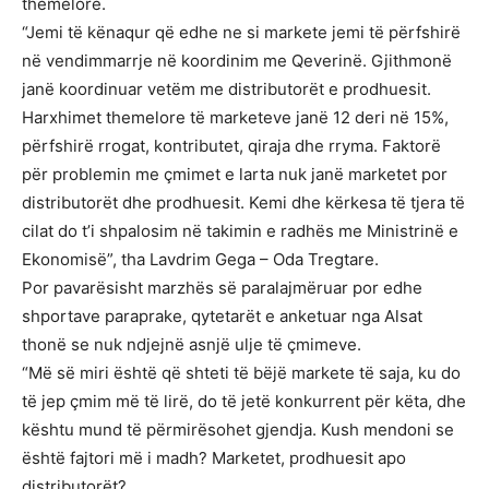
themelore.
“Jemi të kënaqur që edhe ne si markete jemi të përfshirë
në vendimmarrje në koordinim me Qeverinë. Gjithmonë
janë koordinuar vetëm me distributorët e prodhuesit.
Harxhimet themelore të marketeve janë 12 deri në 15%,
përfshirë rrogat, kontributet, qiraja dhe rryma. Faktorë
për problemin me çmimet e larta nuk janë marketet por
distributorët dhe prodhuesit. Kemi dhe kërkesa të tjera të
cilat do t’i shpalosim në takimin e radhës me Ministrinë e
Ekonomisë”, tha Lavdrim Gega – Oda Tregtare.
Por pavarësisht marzhës së paralajmëruar por edhe
shportave paraprake, qytetarët e anketuar nga Alsat
thonë se nuk ndjejnë asnjë ulje të çmimeve.
“Më së miri është që shteti të bëjë markete të saja, ku do
të jep çmim më të lirë, do të jetë konkurrent për këta, dhe
kështu mund të përmirësohet gjendja. Kush mendoni se
është fajtori më i madh? Marketet, prodhuesit apo
distributorët?