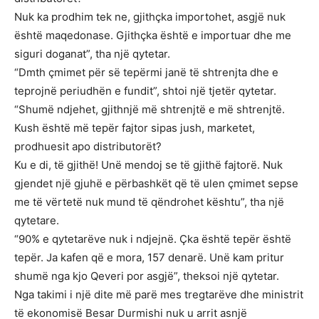
Nuk ka prodhim tek ne, gjithçka importohet, asgjë nuk
është maqedonase. Gjithçka është e importuar dhe me
siguri doganat”, tha një qytetar.
“Dmth çmimet për së tepërmi janë të shtrenjta dhe e
teprojnë periudhën e fundit”, shtoi një tjetër qytetar.
“Shumë ndjehet, gjithnjë më shtrenjtë e më shtrenjtë.
Kush është më tepër fajtor sipas jush, marketet,
prodhuesit apo distributorët?
Ku e di, të gjithë! Unë mendoj se të gjithë fajtorë. Nuk
gjendet një gjuhë e përbashkët që të ulen çmimet sepse
me të vërtetë nuk mund të qëndrohet kështu”, tha një
qytetare.
“90% e qytetarëve nuk i ndjejnë. Çka është tepër është
tepër. Ja kafen që e mora, 157 denarë. Unë kam pritur
shumë nga kjo Qeveri por asgjë”, theksoi një qytetar.
Nga takimi i një dite më parë mes tregtarëve dhe ministrit
të ekonomisë Besar Durmishi nuk u arrit asnjë