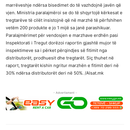
marrëveshje ndërsa bisedimet do të vazhdojnë javën që
vjen. Ministria paralajmëroi se do të shqyrtojë kërkesat e
tregtarëve të cilët insistojnë që në marzhë të përfshihen
vetëm 200 produkte e jo 1 mijë sa janë parashikuar.
Paralajmërimet për vendosjen e marzhave erdhën pasi
Inspektorati i Tregut dorëzoi raportin gjashtë mujor të
inspektimeve sa i përket përqindjes së fitimit nga
distributorët, prodhuesit dhe tregtarët. Siç thuhet në
raport, tregtarët kishin ngritur marzhën e fitimit deri në
30% ndërsa distributorët deri në 50%. /Alsat.mk
- Advertisment -