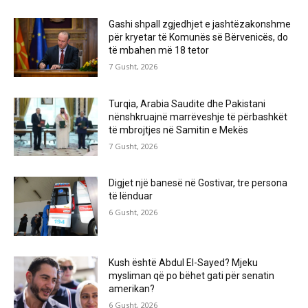
Gashi shpall zgjedhjet e jashtëzakonshme
për kryetar të Komunës së Bërvenicës, do
të mbahen më 18 tetor
7 Gusht, 2026
Turqia, Arabia Saudite dhe Pakistani
nënshkruajnë marrëveshje të përbashkët
të mbrojtjes në Samitin e Mekës
7 Gusht, 2026
Digjet një banesë në Gostivar, tre persona
të lënduar
6 Gusht, 2026
Kush është Abdul El-Sayed? Mjeku
mysliman që po bëhet gati për senatin
amerikan?
6 Gusht, 2026