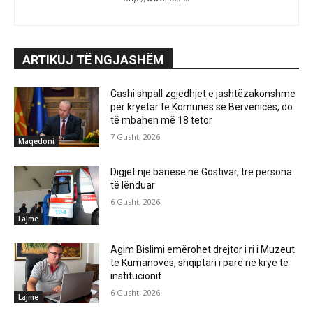
ARTIKUJ TË NGJASHËM
Gashi shpall zgjedhjet e jashtëzakonshme
për kryetar të Komunës së Bërvenicës, do
të mbahen më 18 tetor
7 Gusht, 2026
Maqedoni
Digjet një banesë në Gostivar, tre persona
të lënduar
6 Gusht, 2026
Lajme
Agim Bislimi emërohet drejtor i ri i Muzeut
të Kumanovës, shqiptari i parë në krye të
institucionit
6 Gusht, 2026
Lajme