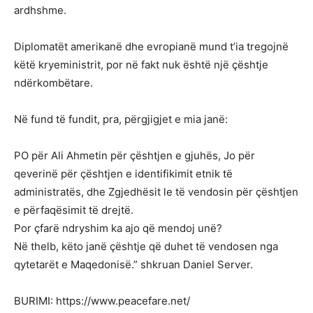
ardhshme.
Diplomatët amerikanë dhe evropianë mund t’ia tregojnë
këtë kryeministrit, por në fakt nuk është një çështje
ndërkombëtare.
Në fund të fundit, pra, përgjigjet e mia janë:
PO për Ali Ahmetin për çështjen e gjuhës, Jo për
qeverinë për çështjen e identifikimit etnik të
administratës, dhe Zgjedhësit le të vendosin për çështjen
e përfaqësimit të drejtë.
Por çfarë ndryshim ka ajo që mendoj unë?
Në thelb, këto janë çështje që duhet të vendosen nga
qytetarët e Maqedonisë.” shkruan Daniel Server.
BURIMI: https://www.peacefare.net/