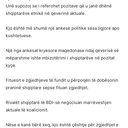
Unë supozoj se i referohet pozitave që u janë dhënë
shqiptarëve etnikë në qeverinë aktuale.
Kjo është më shumë një ankesë politike sesa ligjore apo
kushtetuese.
Një nga ankesat kryesore maqedonase ndaj qeverisë së
mëparshme ishte mbizotërimi i shqiptarëve në pozitat
kyçe.
Fituesit e zgjedhjeve të fundit u përpoqën të dobësonin
praninë shqiptare sepse fituan zgjedhjet.
Rivalët shqiptarë të BDI-së negociuan marrëveshjen
aktuale të koalicionit.
Nëse e kanë bërë keq, kjo është çështje për zgjedhjet e