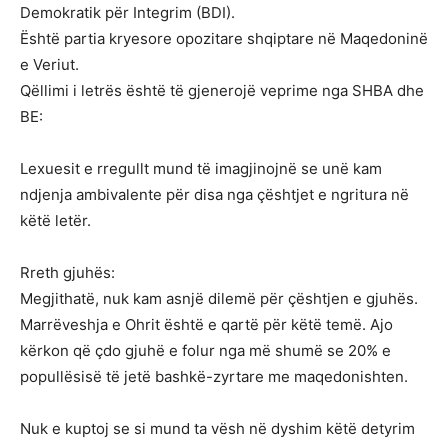
Demokratik për Integrim (BDI).
Është partia kryesore opozitare shqiptare në Maqedoninë
e Veriut.
Qëllimi i letrës është të gjenerojë veprime nga SHBA dhe
BE:
Lexuesit e rregullt mund të imagjinojnë se unë kam
ndjenja ambivalente për disa nga çështjet e ngritura në
këtë letër.
Rreth gjuhës:
Megjithatë, nuk kam asnjë dilemë për çështjen e gjuhës.
Marrëveshja e Ohrit është e qartë për këtë temë. Ajo
kërkon që çdo gjuhë e folur nga më shumë se 20% e
popullësisë të jetë bashkë-zyrtare me maqedonishten.
Nuk e kuptoj se si mund ta vësh në dyshim këtë detyrim