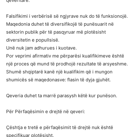
qeveritare.
Falsifikimi i verbërisë së ngjyrave nuk do të funksionojë.
Maqedonia duhet të diversifikojë të punësuarit në
sektorin publik për të pasqyruar më plotësisht
diversitetin e popullsisë.
Unë nuk jam adhurues i kuotave.
Por veprimi afirmativ me përparësi kualifikimeve është
një proces që mund të prodhojë rezultate të arsyeshme.
Shumë shqiptarë kanë një kualifikim që i mungon
shumicës së maqedonasve: flasin të dyja gjuhët.
Qeveria duhet ta marrë parasysh këtë kur punëson.
Për Përfaqësimin e drejtë në qeveri:
Çështja e tretë e përfaqësimit të drejtë nuk është
specifikuar plotësisht.