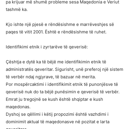
pa krijuar më shumë probleme sesa Maqedonia e Veriut
tashmë ka.
Kjo ishte një pjesë e rëndësishme e marrëveshjes së
paqes të vitit 2001. Është e rëndësishme të ruhet.
Identifikimi etnik i zyrtarëve të qeverisë:
Çështja e dytë ka të bëjë me identifikimin etnik të
administratës qeveritar. Sigurisht, unë preferoj një sistem
të verbër ndaj ngjyrave, të bazuar në merita.
Por mospërcaktimi i identifikimit etnik të punonjësve të
qeverisë nuk do ta bëjë punësimin e qeverisë të verbër.
Emrat ju tregojnë se kush është shqiptar e kush
maqedonas.
Dyshoj se qëllimi i këtij propozimi është vazhdimi i
dominimit aktual të maqedonasve në pozitat e larta