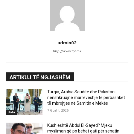
admin02
http://www.fol.mk
ARTIKUJ TË NGJASHËM
Turqia, Arabia Saudite dhe Pakistani
nënshkruajnë marrëveshje të përbashkët
të mbrojtjes në Samitin e Mekës
7 Gusht, 2026
Bota
Kush është Abdul El-Sayed? Mjeku
mysliman që po bëhet gati për senatin