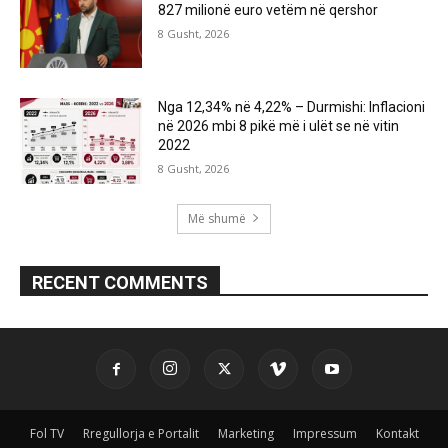
827 milionë euro vetëm në qershor
8 Gusht, 2026
Nga 12,34% në 4,22% – Durmishi: Inflacioni
në 2026 mbi 8 pikë më i ulët se në vitin
2022
8 Gusht, 2026
Më shumë
RECENT COMMENTS
Fol TV
Rregullorja e Portalit
Marketing
Impressum
Kontakt