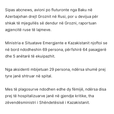
Sipas abcnews, avioni po fluturonte nga Baku në
Azerbajxhan drejt Groznit në Rusi, por u devijua për
shkak të mjegullës së dendur në Grozni, raportuan
agjencitë ruse të lajmeve.
Ministria e Situatave Emergjente e Kazakistanit njoftoi se
në bord ndodheshin 69 persona, përfshirë 64 pasagjerë
dhe 5 anëtarë të ekuipazhit.
Nga aksidenti mbijetuan 29 persona, ndërsa shumë prej
tyre janë shtruar në spital.
Mes të plagosurve ndodhen edhe dy fëmijë, ndërsa disa
prej të hospitalizuarve janë në gjendje kritike, tha
zëvendësministri i Shëndetësisë i Kazakistanit.