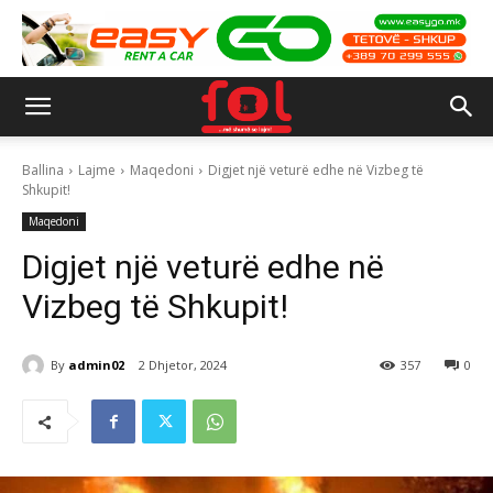
Ballina
Lajme
Maqedoni
Digjet një veturë edhe në Vizbeg të
Shkupit!
Maqedoni
Digjet një veturë edhe në
Vizbeg të Shkupit!
By
admin02
2 Dhjetor, 2024
357
0