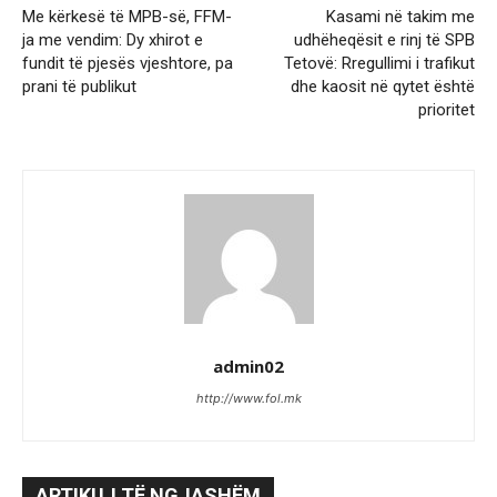
Me kërkesë të MPB-së, FFM-
Kasami në takim me
ja me vendim: Dy xhirot e
udhëheqësit e rinj të SPB
fundit të pjesës vjeshtore, pa
Tetovë: Rregullimi i trafikut
prani të publikut
dhe kaosit në qytet është
prioritet
admin02
http://www.fol.mk
ARTIKUJ TË NGJASHËM