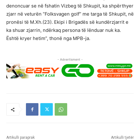
denoncuar se në fshatin Vizbeg të Shkupit, ka shpërthyer
zjarr në veturën “Folksvagen golf” me targa të Shkupit, në
pronësi të M.Xh.(23). Ekipi i Brigadës së kundërzjarrit e
ka shuar zjarrin, ndërkaq persona të lënduar nuk ka.
Është kryer hetim”, thonë nga MPB-ja.
- Advertisment -
Artikulli paraprak
Artikulli tjetër