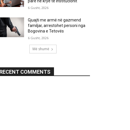
parë në krye të institucionit
6 Gusht, 2026
Gjuajti me armë në gazmend
familjar, arrestohet personi nga
Bogovina e Tetovës
6 Gusht, 2026
Më shumë
RECENT COMMENTS