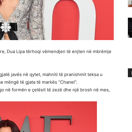
e, Dua Lipa tërhoqi vëmendjen të enjten në mbrëmje
gjatë javës në qytet, mahniti të pranishmit teksa u
me mëngë të gjata të markës “Chanel”.
ngo në formën e çelësit të zezë dhe një brosh në mes,