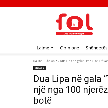
FOL
Lajme
Opinione
Shëndetës
Ballina
Showbiz
Dua Lipa në gala “Time 100”: E ftuar 
Showbiz
Dua Lipa në gala “
një nga 100 njerë
botë