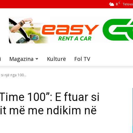
C
8
Tetovo
i
Magazina
Kulturë
Fol TV
si një nga 100...
Time 100”: E ftuar si
zit më me ndikim në