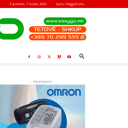
E premte, 7 Gusht, 2026
Kycu / Regjistrohu
- Advertisment -