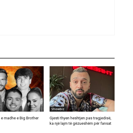
Showbiz
a e madhe e Big Brother
Gjesti thyen heshtjen pas tragjedisë,
ka një lajm të gëzueshëm për fansat