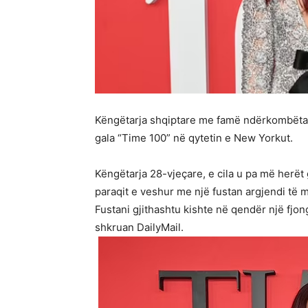
Këngëtarja shqiptare me famë ndërkombëtar
gala “Time 100” në qytetin e New Yorkut.
Këngëtarja 28-vjeçare, e cila u pa më herët 
paraqit e veshur me një fustan argjendi të 
Fustani gjithashtu kishte në qendër një fjo
shkruan DailyMail.