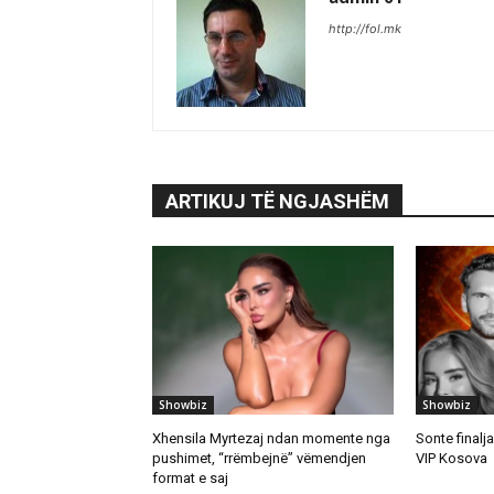
http://fol.mk
ARTIKUJ TË NGJASHËM
Showbiz
Showbiz
Xhensila Myrtezaj ndan momente nga
Sonte finalj
pushimet, “rrëmbejnë” vëmendjen
VIP Kosova
format e saj