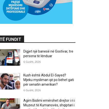
TË FUNDIT
Digjet një banesë në Gostivar, tre
persona të lënduar
6 Gusht, 2026
Kush është Abdul El-Sayed?
Mjeku mysliman që po bëhet gati
për senatin amerikan?
6 Gusht, 2026
Agim Bislimi emërohet drejtor i ri i
Muzeut të Kumanovës, shqiptari i