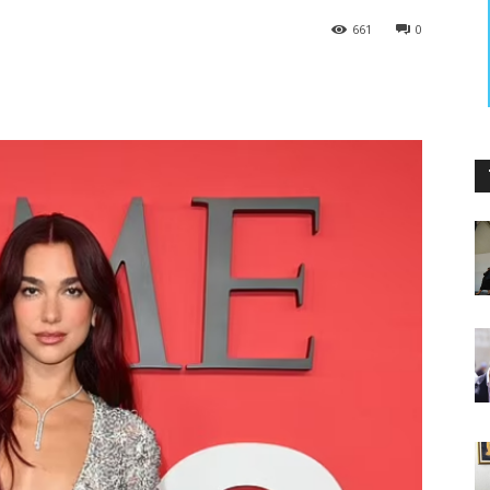
661
0