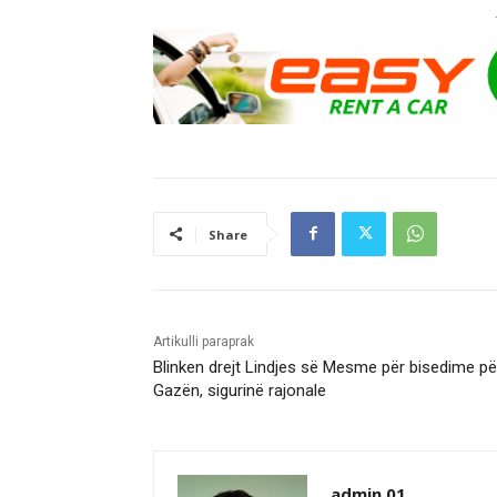
Share
Artikulli paraprak
Blinken drejt Lindjes së Mesme për bisedime pë
Gazën, sigurinë rajonale
admin 01