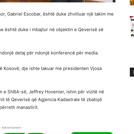
or, Gabriel Escobar, është duke zhvilluar një takim me
dhe është duke i mbajtur në objektin e Qeverisë së
 ndonjë detaj për ndonjë konferencë për media.
në Kosovë, dje ishte takuar me presidenten Vjosa
 e ShBA-së, Jeffrey Hovenier, ishin për vizitë në
mit të Qeverisë që Agjencia Kadastrale të zbatojë
ërreth manastirit.
- Advertisment -