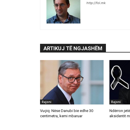
http://fol.mk
ARTIKUJ TË NGJASHËM
Rajoni
Rajoni
Vuçiq: Nëse Danubi bie edhe 30
Ndërron jetë
centimetra, kemi mbaruar
aksidentit 